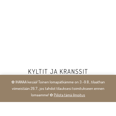
KYLTIT JA KRANSSIT
✿ IHANAA kesää! Toinen lomapätkämme on 3.-9.8., tilaathan
Mitä vakiotekstein varustelluista kylttivaihtoehdoista ei löydy,
viimeistään 26.7., jos tahdot tilauksesi toimitukseen ennen
sen voit teettää meillä helposti, sillä kaikki kylttimallimme on
lomaamme! ✿
Piilota tämä ilmoitus
tilattavissa myös omalla tekstillä tai nimellä. Kylteillä ja kransseilla
on helppo toivottaa vieraat tervetulleeksi, tai tervemenneeksi,
merkata kodin tärkeät tilat sekä itseä että vieraita ajatellen, ja