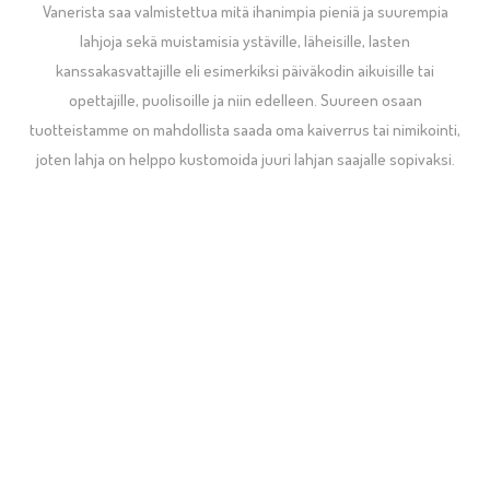
Vanerista saa valmistettua mitä ihanimpia pieniä ja suurempia
lahjoja sekä muistamisia ystäville, läheisille, lasten
kanssakasvattajille eli esimerkiksi päiväkodin aikuisille tai
opettajille, puolisoille ja niin edelleen. Suureen osaan
tuotteistamme on mahdollista saada oma kaiverrus tai nimikointi,
joten lahja on helppo kustomoida juuri lahjan saajalle sopivaksi.