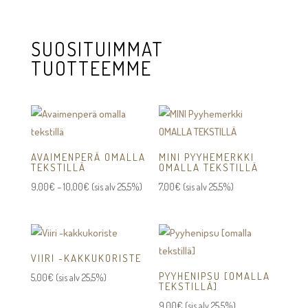
46,00€
SUOSITUIMMAT
TUOTTEEMME
AVAIMENPERÄ OMALLA
MINI PYYHEMERKKI
TEKSTILLÄ
OMALLA TEKSTILLÄ
Hintaluokka:
9,00
€
–
10,00
€
(sis alv 25,5%)
7,00
€
(sis alv 25,5%)
9,00€
-
10,00€
VIIRI -KAKKUKORISTE
PYYHENIPSU [OMALLA
5,00
€
(sis alv 25,5%)
TEKSTILLÄ]
9,00
€
(sis alv 25,5%)