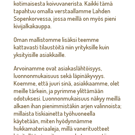
kotimaisesta koivuvanerista. Kaikki tämä
tapahtuu omalla verstaallamme Lahden
Sopenkorvessa, jossa meillä on myös pieni
kivijalkakauppa.
Oman mallistomme lisäksi teemme
kattavasti tilaustöitä niin yrityksille kuin
yksityisille asiakkaille.
Arvoinamme ovat asiakaslähtöisyys,
luonnonmukaisuus sekä läpinäkyvyys.
Koemme, että juuri sinä, asiakkaamme, olet
meille tärkein, ja pyrimme ylittämään
odotuksesi. Luonnonmukaisuus näkyy meillä
alkaen ihan pienimmistäkin arjen valinnoista;
millaista tiskiainetta työhuoneella
käytetään, miten hyödynnämme
hukkamateriaaleja, millä vanerituotteet