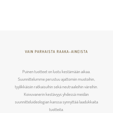
22,00€
-
34,00€
VAIN PARHAISTA RAAKA-AINEISTA
Puinen tuotteet on luotu kestämään aikaa.
Suunnittelumme perustuu ajattomiin muotoihin,
tyylikkäisiin ratkaisuihin sekä neutraaleihin väreihin.
Koivuvanerin kestävyys yhdessä meidän
suunnitteluideologian kanssa synnyttää laadukkaita
tuotteita.