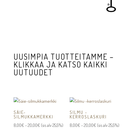
UUSIMPIA TUOTTEITAMME –
KLIKKAA JA KATSO KAIKKI
UUTUUDET
SÄIE-
SILMU -
SILMUKKAMERKKI
KERROSLASKURI
Hintaluokka:
Hintaluokka:
8,00
€
–
20,00
€
(sis alv 25,5%)
8,00
€
–
20,00
€
(sis alv 25,5%)
8,00€
8,00€