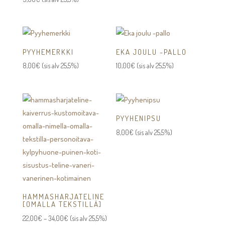
PYYHEMERKKI
EKA JOULU -PALLO
8,00
€
(sis alv 25,5%)
10,00
€
(sis alv 25,5%)
PYYHENIPSU
8,00
€
(sis alv 25,5%)
HAMMASHARJATELINE
[OMALLA TEKSTILLÄ]
Hintaluokka:
22,00
€
–
34,00
€
(sis alv 25,5%)