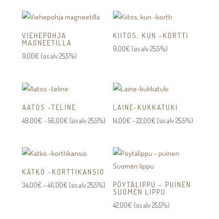
-
-
20,00€
20,00€
VIEHEPOHJA
KIITOS, KUN -KORTTI
MAGNEETILLA
9,00
€
(sis alv 25,5%)
9,00
€
(sis alv 25,5%)
AATOS -TELINE
LAINE-KUKKATUKI
Hintaluokka:
Hintaluokka:
48,00
€
–
56,00
€
(sis alv 25,5%)
14,00
€
–
22,00
€
(sis alv 25,5%)
48,00€
14,00€
-
-
56,00€
22,00€
KÄTKÖ -KORTTIKANSIO
PÖYTÄLIPPU – PUINEN
Hintaluokka:
34,00
€
–
46,00
€
(sis alv 25,5%)
SUOMEN LIPPU
34,00€
42,00
€
(sis alv 25,5%)
-