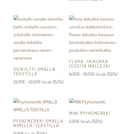
FLORA -IKIKUKKA
[USEITA MALLEJA]
OVIKYLTTI OMALLA
TEKSTILLÄ
Hintaluokka:
14,00
€
–
18,00
€
(sis alv 25,5%)
Hintaluokka:
14,00€
24,00
€
–
43,00
€
(sis alv 25,5%)
24,00€
-
-
18,00€
43,00€
MINI PYYHEMERKKI
PYYHEMERKKI OMALLA
6,00
€
(sis alv 25,5%)
NIMELLÄ/TEKSTILLÄ
9,00
€
(sis alv 25,5%)