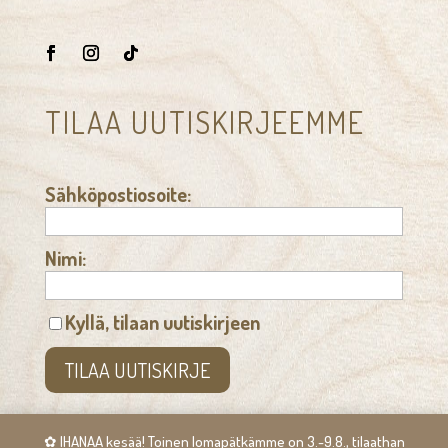
TILAA UUTISKIRJEEMME
Sähköpostiosoite:
Nimi:
Kyllä, tilaan uutiskirjeen
✿ IHANAA kesää! Toinen lomapätkämme on 3.-9.8., tilaathan