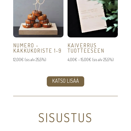
NUMERO -
KAIVERRUS
KAKKUKORISTE 1-9
TUOTTEESEEN
Hintaluokka:
12,00
€
(sis alv 25,5%)
4,00
€
–
15,00
€
(sis alv 25,5%)
4,00€
-
KATSO LISÄÄ
15,00€
SISUSTUS