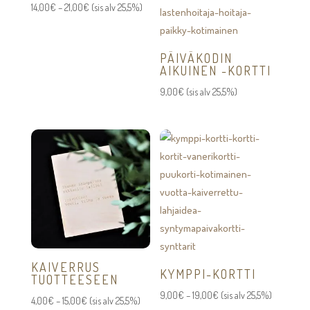
Hintaluokka:
14,00
€
–
21,00
€
(sis alv 25,5%)
14,00€
-
PÄIVÄKODIN
21,00€
AIKUINEN -KORTTI
9,00
€
(sis alv 25,5%)
KAIVERRUS
KYMPPI-KORTTI
TUOTTEESEEN
Hintaluokka:
9,00
€
–
19,00
€
(sis alv 25,5%)
Hintaluokka:
4,00
€
–
15,00
€
(sis alv 25,5%)