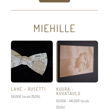
MIEHILLE
LAHE – RUSETTI
KUURA -
KUVATAULU
68,00
€
(sis alv 25,5%)
Hintaluokka:
62,00
€
–
146,00
€
(sis alv
62,00€
25,5%)