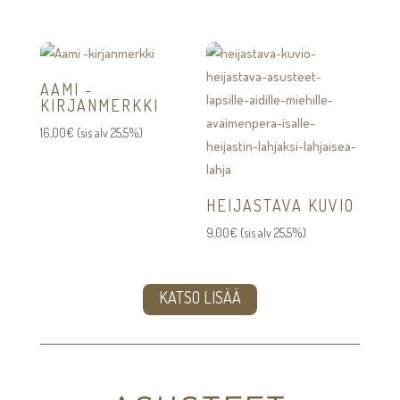
-
146,00€
AAMI -
KIRJANMERKKI
16,00
€
(sis alv 25,5%)
HEIJASTAVA KUVIO
9,00
€
(sis alv 25,5%)
KATSO LISÄÄ