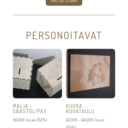
KATSO LISÄÄ
PERSONOITAVAT
MALIA -
KUURA -
SÄÄSTÖLIPAS
KUVATAULU
Hintaluokka:
88,00
€
(sis alv 25,5%)
62,00
€
–
146,00
€
(sis alv
62,00€
25,5%)