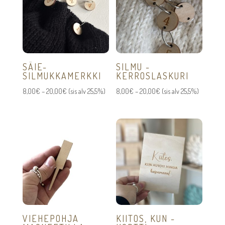
SÄIE-
SILMU -
SILMUKKAMERKKI
KERROSLASKURI
Hintaluokka:
Hintaluokka:
8,00
€
–
20,00
€
(sis alv 25,5%)
8,00
€
–
20,00
€
(sis alv 25,5%)
8,00€
8,00€
-
-
20,00€
20,00€
VIEHEPOHJA
KIITOS, KUN -