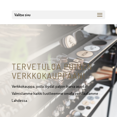
Valitse sivu
TERVETULOA PUINEN
VERKKOKAUPPAAN!
Verkkokauppa, josta löydät paljon ihania asioita.
Valmistamme kaikki tuotteemme omalla verstaallamme
Lahdessa.