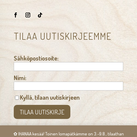
TILAA UUTISKIRJEEMME
Sähköpostiosoite:
Nimi:
Kyllä, tilaan uutiskirjeen
✿ IHANAA kesää! Toinen lomapätkämme on 3.-9.8., tilaathan