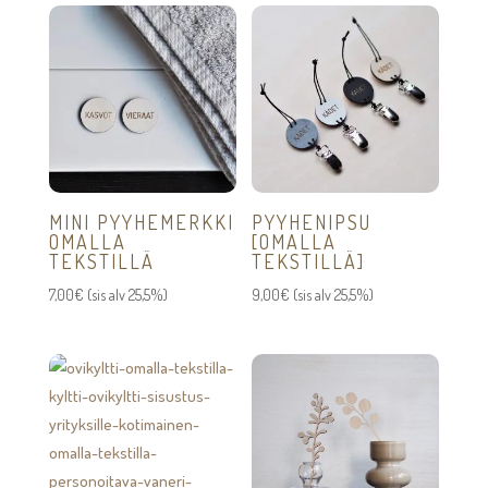
MINI PYYHEMERKKI
PYYHENIPSU
OMALLA
[OMALLA
TEKSTILLÄ
TEKSTILLÄ]
7,00
€
(sis alv 25,5%)
9,00
€
(sis alv 25,5%)