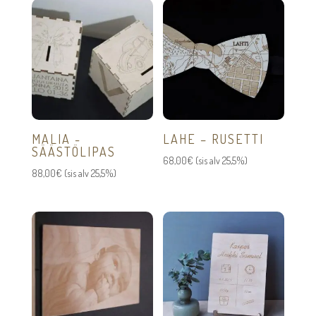
MALIA -
LAHE – RUSETTI
SÄÄSTÖLIPAS
68,00
€
(sis alv 25,5%)
88,00
€
(sis alv 25,5%)