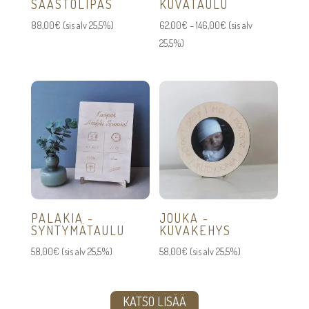
SÄÄSTÖLIPAS
KUVATAULU
Hintaluokka:
88,00
€
(sis alv 25,5%)
62,00
€
–
146,00
€
(sis alv
62,00€
25,5%)
-
146,00€
PALAKIA -
JOUKA -
SYNTYMÄTAULU
KUVAKEHYS
58,00
€
(sis alv 25,5%)
58,00
€
(sis alv 25,5%)
KATSO LISÄÄ