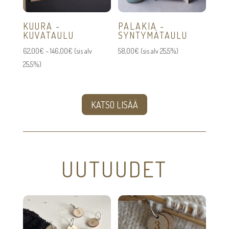
KUURA -
PALAKIA -
KUVATAULU
SYNTYMÄTAULU
Hintaluokka:
62,00
€
–
146,00
€
(sis alv
58,00
€
(sis alv 25,5%)
62,00€
25,5%)
-
146,00€
KATSO LISÄÄ
UUTUUDET