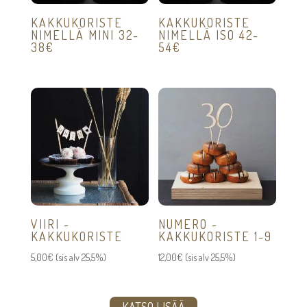
KAKKUKORISTE
KAKKUKORISTE
NIMELLÄ MINI 32-
NIMELLÄ ISO 42-
38€
54€
VIIRI -
NUMERO -
KAKKUKORISTE
KAKKUKORISTE 1-9
5,00
€
(sis alv 25,5%)
12,00
€
(sis alv 25,5%)