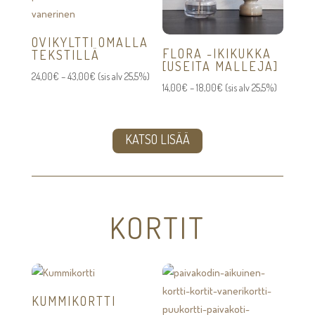
OVIKYLTTI OMALLA
FLORA -IKIKUKKA
TEKSTILLÄ
[USEITA MALLEJA]
Hintaluokka:
24,00
€
–
43,00
€
(sis alv 25,5%)
Hintaluokka:
14,00
€
–
18,00
€
(sis alv 25,5%)
24,00€
14,00€
-
-
43,00€
KATSO LISÄÄ
18,00€
KORTIT
KUMMIKORTTI