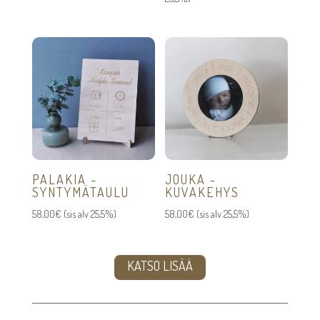
-
146,00€
PALAKIA -
JOUKA -
SYNTYMÄTAULU
KUVAKEHYS
58,00
€
(sis alv 25,5%)
58,00
€
(sis alv 25,5%)
KATSO LISÄÄ