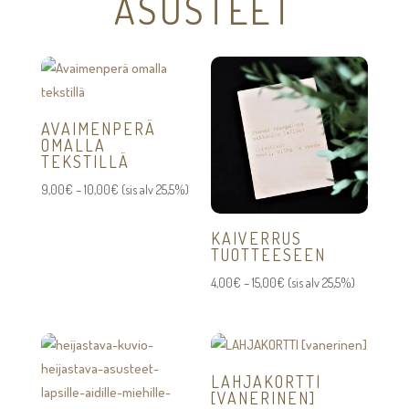
ASUSTEET
AVAIMENPERÄ
OMALLA
TEKSTILLÄ
Hintaluokka:
9,00
€
–
10,00
€
(sis alv 25,5%)
9,00€
-
KAIVERRUS
TUOTTEESEEN
10,00€
Hintaluokka:
4,00
€
–
15,00
€
(sis alv 25,5%)
4,00€
-
15,00€
LAHJAKORTTI
[VANERINEN]