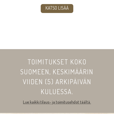
-
KATSO LISÄÄ
36,00€
TOIMITUKSET KOKO
SUOMEEN, KESKIMÄÄRIN
VIIDEN (5) ARKIPÄIVÄN
KULUESSA.
Lue kaikki tilaus- ja toimitusehdot täältä.