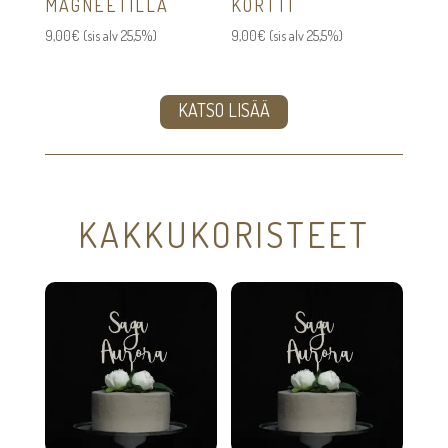
MAGNEETILLA
KORTTI
9,00
€
(sis alv 25,5%)
9,00
€
(sis alv 25,5%)
KATSO LISÄÄ
KAKKUKORISTEET