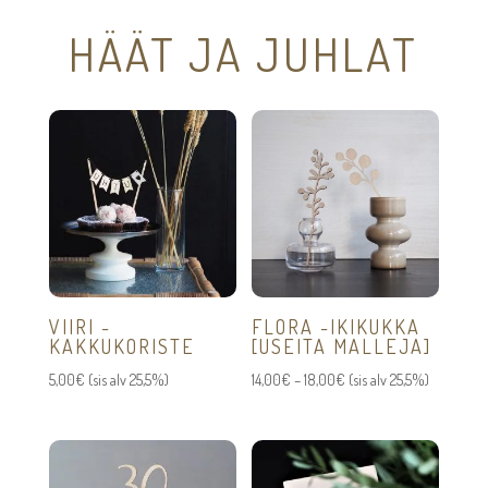
HÄÄT JA JUHLAT
VIIRI -
FLORA -IKIKUKKA
KAKKUKORISTE
[USEITA MALLEJA]
Hintaluokka:
5,00
€
(sis alv 25,5%)
14,00
€
–
18,00
€
(sis alv 25,5%)
14,00€
-
18,00€