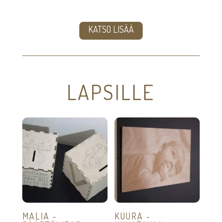
9,00€
4,00€
-
-
19,00€
KATSO LISÄÄ
15,00€
LAPSILLE
MALIA -
KUURA -