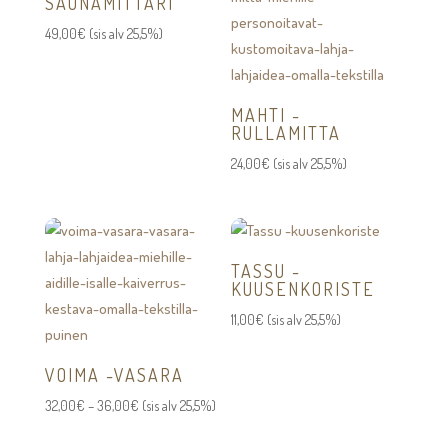
SAUNAMITTARI
49,00
€
(sis alv 25,5%)
MAHTI -
RULLAMITTA
24,00
€
(sis alv 25,5%)
TASSU -
KUUSENKORISTE
11,00
€
(sis alv 25,5%)
VOIMA -VASARA
Hintaluokka:
32,00
€
–
36,00
€
(sis alv 25,5%)
32,00€