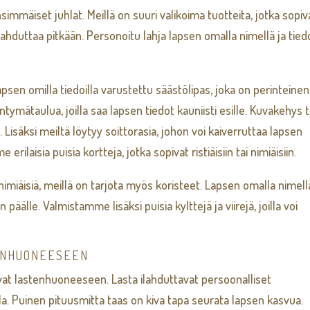
simmäiset juhlat. Meillä on suuri valikoima tuotteita, jotka sopiv
lahduttaa pitkään. Personoitu lahja lapsen omalla nimellä ja tiedo
 lapsen omilla tiedoilla varustettu säästölipas, joka on perinteinen
tymätaulua, joilla saa lapsen tiedot kauniisti esille. Kuvakehys t
. Lisäksi meiltä löytyy soittorasia, johon voi kaiverruttaa lapsen
laisia puisia kortteja, jotka sopivat ristiäisiin tai nimiäisiin.
i nimiäisiä, meillä on tarjota myös koristeet. Lapsen omalla nimell
päälle. Valmistamme lisäksi puisia kylttejä ja viirejä, joilla voi
ENHUONEESEEN
pivat lastenhuoneeseen. Lasta ilahduttavat persoonalliset
illa. Puinen pituusmitta taas on kiva tapa seurata lapsen kasvua.