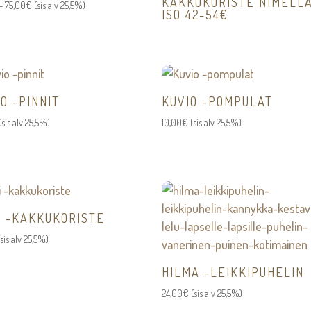
KAKKUKORISTE NIMELL
Hintaluokka:
–
75,00
€
(sis alv 25,5%)
ISO 42-54€
9,00€
-
75,00€
O -PINNIT
KUVIO -POMPULAT
(sis alv 25,5%)
10,00
€
(sis alv 25,5%)
RI -KAKKUKORISTE
(sis alv 25,5%)
HILMA -LEIKKIPUHELIN
24,00
€
(sis alv 25,5%)