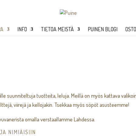
PA
INFO
TIETOA MEISTÄ
PUINEN BLOGI
OSTO
ille suunniteltuja tuotteita, leluja. Meillä on myös kattava valiko
ylttejä, viirejä ja kellojakin. Tsekkaa myös söpöt asusteemme!
uvanerista omalla verstaallamme Lahdessa.
JA NIMIÄISIIN