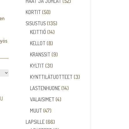
52
HÄÄT JA JUHLAT
52
tuotetta
50
KORTIT
50
ten
tuotetta
135
SISUSTUS
135
14
tuotetta
KEITTIÖ
14
tuotetta
myös
8
KELLOT
8
tuotetta
9
KRANSSIT
9
tuotetta
31
KYLTIT
31
tuotetta
3
KYNTTILÄTUOTTEET
3
tuotetta
14
LASTENHUONE
14
tuotetta
LU
4
VALAISIMET
4
tuotetta
47
MUUT
47
tuotetta
66
LAPSILLE
66