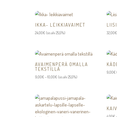
IKKA- LEIKKIAVAIMET
LIIS
24,00
€
(sis alv 25,5%)
32,00
€
AVAIMENPERÄ OMALLA
KÄD
TEKSTILLÄ
9,00
€
Hintaluokka:
9,00
€
–
10,00
€
(sis alv 25,5%)
9,00€
-
10,00€
KAI
4,00
€