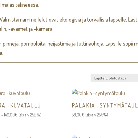
ilmälasitelineessä.
. Valmistamamme lelut ovat ekologisia ja turvallisia lapselle. Las
elin, -avaimet ja -kamera.
 pinnejä, pompuloita, heijastimia ja tuttinauhoja. Lapsille sopii 
a.
RA -KUVATAULU
PALAKIA -SYNTYMÄTAU
Hintaluokka:
€
–
146,00
€
(sis alv 25,5%)
58,00
€
(sis alv 25,5%)
62,00€
-