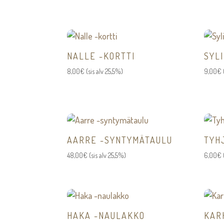
NALLE -KORTTI
SYLI
8,00
€
(sis alv 25,5%)
9,00
€
AARRE -SYNTYMÄTAULU
TYH
48,00
€
(sis alv 25,5%)
6,00
€
HAKA -NAULAKKO
KAR