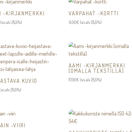
146,00€
I -KIRJANMERKKI
VARPAHAT -KORTTI
(sis alv 25,5%)
9,00
€
(sis alv 25,5%)
AAMI -KIRJANMERKKI
[OMALLA TEKSTILLÄ]
17,00
€
(sis alv 25,5%)
JASTAVA KUVIO
(sis alv 25,5%)
AIN -VIIRI