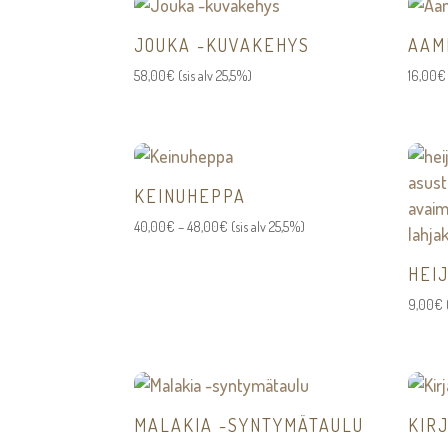
JOUKA -KUVAKEHYS
AAM
58,00
€
(sis alv 25,5%)
16,00
€
KEINUHEPPA
Hintaluokka:
40,00
€
–
48,00
€
(sis alv 25,5%)
40,00€
HEI
-
48,00€
9,00
€
MALAKIA -SYNTYMÄTAULU
KIRJ