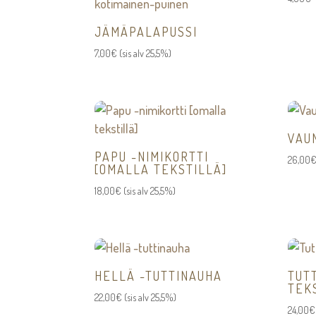
JÄMÄPALAPUSSI
7,00
€
(sis alv 25,5%)
VAU
PAPU -NIMIKORTTI
26,00
[OMALLA TEKSTILLÄ]
18,00
€
(sis alv 25,5%)
HELLÄ -TUTTINAUHA
TUT
TEK
22,00
€
(sis alv 25,5%)
24,00
€