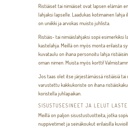
Ristiäiset tai nimiäiset ovat lapsen elämän en
lahjaksi lapselle. Laadukas kotimainen lahja i
on uniikki ja arvokas muisto juhlista.
Ristiäis- tai nimiäislahjaksi sopii esimerkiksi
kastelahja. Meillä on myös monta erilaista syn
kuvataulu on ihana personoitu lahja ristiäisiin
oman nimen. Muista myös kortti! Valmistamme eri
Jos taas olet itse järjestämässä ristiäisiä ta
varustettu kakkukoriste on ihana ristiäiskakun 
koristella juhlapaikan.
SISUSTUSESINEET JA LELUT LAST
Meillä on paljon sisustustuotteita, jotka so
nuppivetimet ja seinäkoukut erilaisilla kuvio