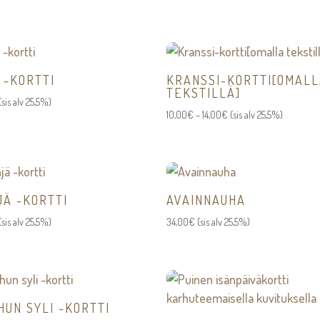
 -KORTTI
KRANSSI-KORTTI[OMAL
TEKSTILLÄ]
(sis alv 25,5%)
Hintaluokka:
10,00
€
–
14,00
€
(sis alv 25,5%)
10,00€
-
14,00€
JÄ -KORTTI
AVAINNAUHA
(sis alv 25,5%)
34,00
€
(sis alv 25,5%)
HUN SYLI -KORTTI