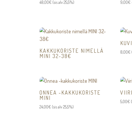
48,00
€
(sis alv 25,5%)
9,00
€
KUVI
KAKKUKORISTE NIMELLÄ
8,00
€
MINI 32-38€
ONNEA -KAKKUKORISTE
VII
MINI
5,00
€
24,00
€
(sis alv 25,5%)