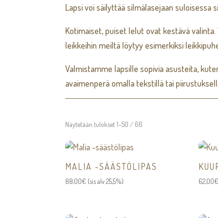
Lapsi voi säilyttää silmälasejaan suloisessa s
Kotimaiset, puiset lelut ovat kestävä valinta
leikkeihin meiltä löytyy esimerkiksi leikkipuh
Valmistamme lapsille sopivia asusteita, kuten
avaimenperä omalla tekstillä tai piirustuksell
Näytetään tulokset 1–50 / 66
MALIA -SÄÄSTÖLIPAS
KUU
88,00
€
(sis alv 25,5%)
62,00