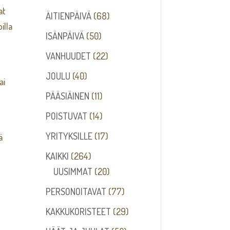
at
68
ÄITIENPÄIVÄ
68
illa
tuotetta
50
ISÄNPÄIVÄ
50
tuotetta
22
VANHUUDET
22
tuotetta
40
JOULU
40
ai
tuotetta
11
PÄÄSIÄINEN
11
tuotetta
14
POISTUVAT
14
tuotetta
17
YRITYKSILLE
17
ä
tuotetta
264
KAIKKI
264
tuotetta
20
UUSIMMAT
20
tuotetta
77
PERSONOITAVAT
77
tuotetta
29
KAKKUKORISTEET
29
tuotetta