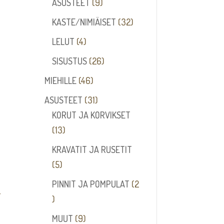
tuotetta
9
ASUSTEET
9
tuotetta
32
KASTE/NIMIÄISET
32
tuotetta
4
LELUT
4
tuotetta
26
SISUSTUS
26
tuotetta
46
MIEHILLE
46
tuotetta
31
ASUSTEET
31
tuotetta
KORUT JA KORVIKSET
13
13
tuotetta
KRAVATIT JA RUSETIT
5
5
tuotetta
PINNIT JA POMPULAT
2
2
tuotetta
9
MUUT
9