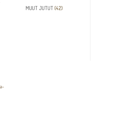
Ä
tuotetta
42
MUUT JUTUT
42
tuotetta