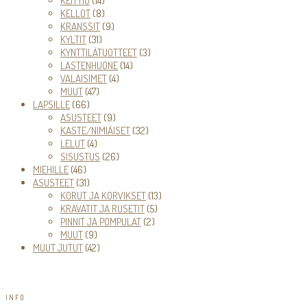
KEITTIÖ
14
tuotetta
8
KELLOT
8
tuotetta
9
KRANSSIT
9
31
tuotetta
KYLTIT
31
tuotetta
3
KYNTTILÄTUOTTEET
3
14
tuotetta
LASTENHUONE
14
4
tuotetta
VALAISIMET
4
47
tuotetta
MUUT
47
66
tuotetta
LAPSILLE
66
tuotetta
9
ASUSTEET
9
tuotetta
32
KASTE/NIMIÄISET
32
4
tuotetta
LELUT
4
tuotetta
26
SISUSTUS
26
46
tuotetta
MIEHILLE
46
tuotetta
31
ASUSTEET
31
tuotetta
13
KORUT JA KORVIKSET
13
5
tuotetta
KRAVATIT JA RUSETIT
5
2
tuotetta
PINNIT JA POMPULAT
2
9
tuotetta
MUUT
9
tuotetta
42
MUUT JUTUT
42
tuotetta
INFO