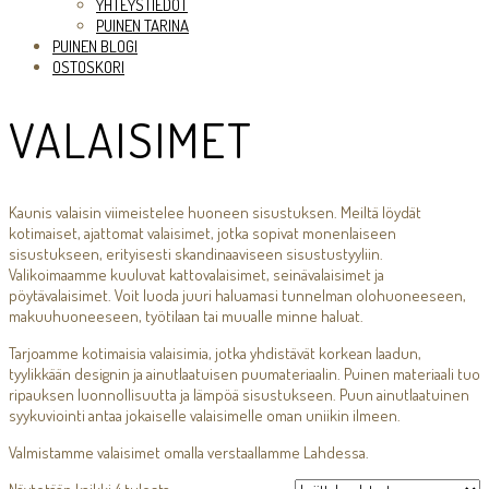
YHTEYSTIEDOT
PUINEN TARINA
PUINEN BLOGI
OSTOSKORI
VALAISIMET
Kaunis valaisin viimeistelee huoneen sisustuksen. Meiltä löydät
kotimaiset, ajattomat valaisimet, jotka sopivat monenlaiseen
sisustukseen, erityisesti skandinaaviseen sisustustyyliin.
Valikoimaamme kuuluvat kattovalaisimet, seinävalaisimet ja
pöytävalaisimet. Voit luoda juuri haluamasi tunnelman olohuoneeseen,
makuuhuoneeseen, työtilaan tai muualle minne haluat.
Tarjoamme kotimaisia valaisimia, jotka yhdistävät korkean laadun,
tyylikkään designin ja ainutlaatuisen puumateriaalin. Puinen materiaali tuo
ripauksen luonnollisuutta ja lämpöä sisustukseen. Puun ainutlaatuinen
syykuviointi antaa jokaiselle valaisimelle oman uniikin ilmeen.
Valmistamme valaisimet omalla verstaallamme Lahdessa.