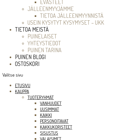
EVÄSTEET
JÄLLEENMYYJÄMME
TIETOA JÄLLEENMYYNNISTÄ
USEIN KYSYTYT KYSYMYSET – UKK
TIETOA MEISTÄ
PUINELAISET
YHTEYSTIEDOT
PUINEN TARINA
PUINEN BLOGI
OSTOSKORI
Valitse sivu
ETUSIVU
KAUPPA
TUOTERYHMÄT
VANHUUDET
UUSIMMAT
KAIKKI
PERSONOITAVAT
KAKKUKORISTEET
SISUSTUS
VALAISIMET