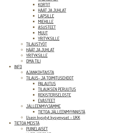
KORTIT
HÄÄT JA JUHLAT
LAPSILLE
MIEHILLE
ASUSTEET
MUUT
YRITYKSILLE
TILAUSTYÖT
HÄÄT JA JUHLAT
YRITYKSILLE
OMA TILI
INFO
AJANKOHTAISTA
TILAUS- JA TOIMITUSEHDOT
PALAUTUS
TILAUKSEN PERUUTUS
REKISTERISELOSTE
EVÄSTEET
JÄLLEENMYYJÄMME
TIETOA JÄLLEENMYYNNISTÄ
Usein kysytyt kysymyset – UKK
TIETOA MEISTÄ
PUINELAISET