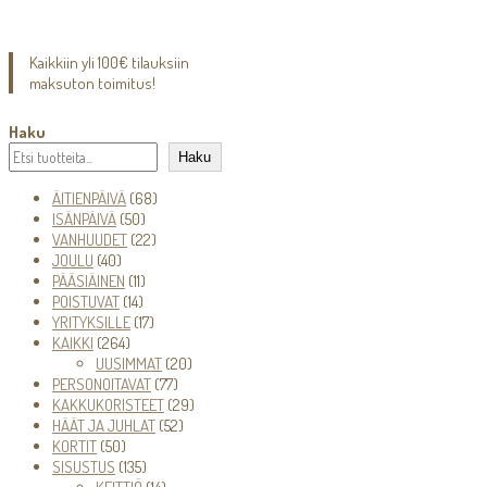
Kaikkiin yli 100€ tilauksiin
maksuton toimitus!
Haku
Haku
68
ÄITIENPÄIVÄ
68
50
tuotetta
ISÄNPÄIVÄ
50
tuotetta
22
VANHUUDET
22
40
tuotetta
JOULU
40
tuotetta
11
PÄÄSIÄINEN
11
14
tuotetta
POISTUVAT
14
tuotetta
17
YRITYKSILLE
17
264
tuotetta
KAIKKI
264
tuotetta
20
UUSIMMAT
20
77
tuotetta
PERSONOITAVAT
77
tuotetta
29
KAKKUKORISTEET
29
52
tuotetta
HÄÄT JA JUHLAT
52
50
tuotetta
KORTIT
50
tuotetta
135
SISUSTUS
135
tuotetta
14