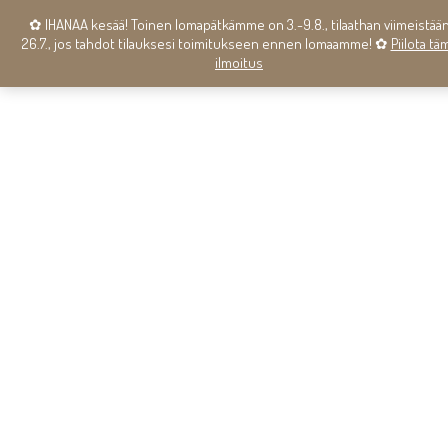
✿ IHANAA kesää! Toinen lomapätkämme on 3.-9.8., tilaathan viimeistää
26.7., jos tahdot tilauksesi toimitukseen ennen lomaamme! ✿
Piilota tä
ilmoitus