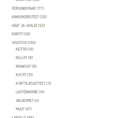
tuotetta
77
PERSONOITAVAT
77
tuotetta
29
KAKKUKORISTEET
29
tuotetta
52
HÄÄT JA JUHLAT
52
tuotetta
50
KORTIT
50
tuotetta
135
SISUSTUS
135
14
tuotetta
KEITTIÖ
14
tuotetta
8
KELLOT
8
tuotetta
9
KRANSSIT
9
tuotetta
31
KYLTIT
31
tuotetta
3
KYNTTILÄTUOTTEET
3
tuotetta
14
LASTENHUONE
14
tuotetta
4
VALAISIMET
4
tuotetta
47
MUUT
47
tuotetta
66
LAPSILLE
66