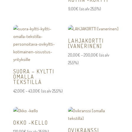
24,00€
9,00
€
(sis alv 25,5%)
-
44,00€
LAHJAKORTTI
[VANERINEN]
Hintaluokka:
20,00
€
–
200,00
€
(sis alv
20,00€
25,5%)
-
SUORA – KYLTTI
OMALLA
200,00€
TEKSTILLÄ
Hintaluokka:
42,00
€
–
43,00
€
(sis alv 25,5%)
42,00€
-
43,00€
OKKO -KELLO
OVIKRANSSI
120,00
€
(sis alv 25,5%)