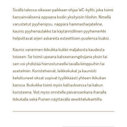
Sisällä talossa oikeaan paikkaan ohjaa WC-kyltti, joka toimii
kansainvälisenä oppaana kodin yksityisiin tiloihin. Nimellä
varustetut pyyhenipsu, näppärä hammasharjateline,
kaunis pyyhenaulakko tai käytännöllinen pyyhemerkki
helpottavat arjen askareita esteettisen puolensa lisäksi.
Kaunis vanerinen ikikukka kukkii maljakosta kaudesta
toiseen. Se toimii upeana katseenavngitsijana yksin tai
sen voi yhdistää hienostuneella tavalla kimppuihin tai
asetelmiin. Koristeheinät, leikkokukat ja kauniisti
kelottuneet oksat sopivat tyylikkäästi yhteen ikikukan
kanssa. Ikukukka toimii myös kattauksessa tai kakun
koristeena. Voit myös onnitella päivänsankaria ihanalla
ikikukalla sekä Puinen näyttävällä
onnittelukortilla
.