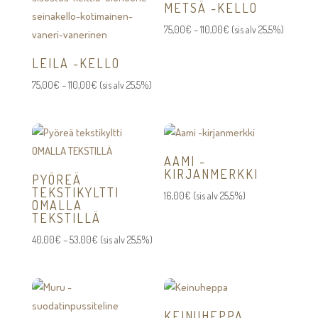
METSÄ -KELLO
Hintaluokka:
75,00
€
–
110,00
€
(sis alv 25,5%)
75,00€
LEILA -KELLO
-
Hintaluokka:
110,00€
75,00
€
–
110,00
€
(sis alv 25,5%)
75,00€
-
110,00€
AAMI -
KIRJANMERKKI
PYÖREÄ
TEKSTIKYLTTI
16,00
€
(sis alv 25,5%)
OMALLA
TEKSTILLÄ
Hintaluokka:
40,00
€
–
53,00
€
(sis alv 25,5%)
40,00€
-
53,00€
KEINUHEPPA