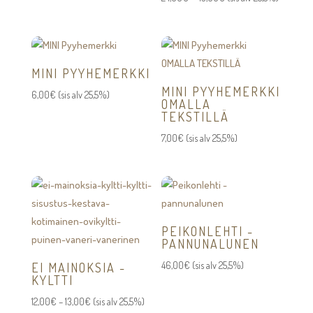
24,00€
-
43,00€
MINI PYYHEMERKKI
MINI PYYHEMERKKI
6,00
€
(sis alv 25,5%)
OMALLA
TEKSTILLÄ
7,00
€
(sis alv 25,5%)
PEIKONLEHTI -
PANNUNALUNEN
46,00
€
(sis alv 25,5%)
EI MAINOKSIA -
KYLTTI
Hintaluokka:
12,00
€
–
13,00
€
(sis alv 25,5%)