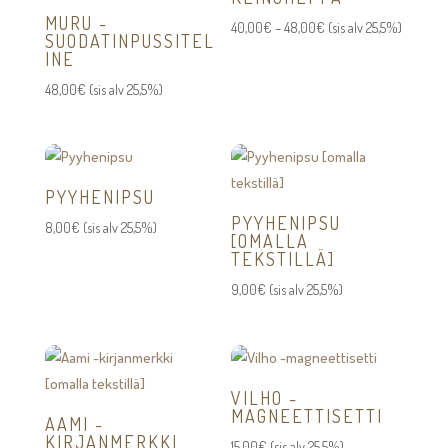
MURU -
Hintaluokka:
40,00
€
–
48,00
€
(sis alv 25,5%)
SUODATINPUSSITEL
40,00€
INE
-
48,00
€
(sis alv 25,5%)
48,00€
PYYHENIPSU
PYYHENIPSU
8,00
€
(sis alv 25,5%)
[OMALLA
TEKSTILLÄ]
9,00
€
(sis alv 25,5%)
VILHO -
MAGNEETTISETTI
AAMI -
KIRJANMERKKI
15,00
€
(sis alv 25,5%)