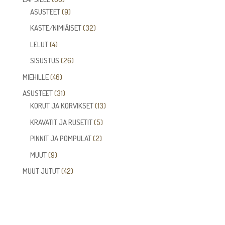
tuotetta
9
ASUSTEET
9
tuotetta
32
KASTE/NIMIÄISET
32
tuotetta
4
LELUT
4
tuotetta
26
SISUSTUS
26
tuotetta
46
MIEHILLE
46
tuotetta
31
ASUSTEET
31
tuotetta
13
KORUT JA KORVIKSET
13
tuotetta
5
KRAVATIT JA RUSETIT
5
tuotetta
2
PINNIT JA POMPULAT
2
tuotetta
9
MUUT
9
tuotetta
42
MUUT JUTUT
42
tuotetta