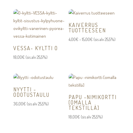
44,00€
-
64,00€
KAIVERRUS
TUOTTEESEEN
Hintaluokka:
4,00
€
–
15,00
€
(sis alv 25,5%)
4,00€
VESSA- KYLTTI O
-
18,00
€
(sis alv 25,5%)
15,00€
NYYTTI -
ODOTUSTAULU
PAPU -NIMIKORTTI
[OMALLA
36,00
€
(sis alv 25,5%)
TEKSTILLÄ]
18,00
€
(sis alv 25,5%)