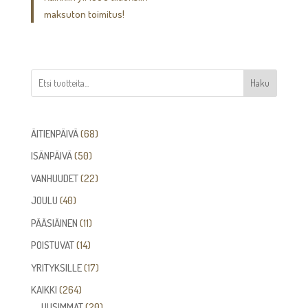
maksuton toimitus!
Haku
68
ÄITIENPÄIVÄ
68
tuotetta
50
ISÄNPÄIVÄ
50
tuotetta
22
VANHUUDET
22
tuotetta
40
JOULU
40
tuotetta
11
PÄÄSIÄINEN
11
tuotetta
14
POISTUVAT
14
tuotetta
17
YRITYKSILLE
17
tuotetta
264
KAIKKI
264
tuotetta
20
UUSIMMAT
20