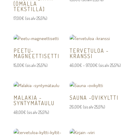
[OMALLA
TEKSTILLÄ]
17,00
€
(sis alv 25,5%)
PEETU-
TERVETULOA -
MAGNEETTISETTI
KRANSSI
Hintaluokka:
15,00
€
(sis alv 25,5%)
46,00
€
–
97,00
€
(sis alv 25,5%)
46,00€
-
97,00€
MALAKIA -
SAUNA -OVIKYLTTI
SYNTYMÄTAULU
26,00
€
(sis alv 25,5%)
48,00
€
(sis alv 25,5%)