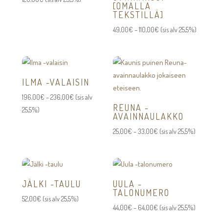
[OMALLA
TEKSTILLÄ]
Hintaluokka:
49,00
€
–
110,00
€
(sis alv 25,5%)
49,00€
-
110,00€
ILMA -VALAISIN
Hintaluokka:
196,00
€
–
236,00
€
(sis alv
REUNA -
196,00€
25,5%)
AVAINNAULAKKO
-
Hintaluokka:
25,00
€
–
33,00
€
(sis alv 25,5%)
236,00€
25,00€
-
33,00€
JÄLKI -TAULU
UULA -
TALONUMERO
52,00
€
(sis alv 25,5%)
Hintaluokka:
44,00
€
–
64,00
€
(sis alv 25,5%)