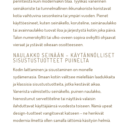
perinteistä kuin moderniakin tilaa. Tyylikäs vanerinen
seinäkoriste tai tunnelmallinen ikkunakoriste koristavat
kotia vaihtuvina sesonkeina tai ympäri vuoden. Pienet
käyttöesineet, kuten seinäkello, koruteline, seinänaulakko
tai avainnaulakko tuovat iloa ja järjestystä kotiin joka päivä.
Talon numerokyltti tai ulko-oveen sopiva ovikyltti ohjaavat
vieraat ja ystävät oikeaan osoitteeseen.
NAULAKKO SEINÄÄN – KÄYTÄNNÖLLISET
SISUSTUSTUOTTEET PUINELTA
Kodin laittaminen ja sisustaminen on monelle
sydämenasia. Omaan kotiin valitsee mielellään laadukkaita
ja klassisia sisustustuotteita, jotka kestävät aikaa.
Vanerista valmistettu seinäkello, puinen naulakko,
hienostunut servettiteline tai näyttävä valaisin
ilahduttavat käyttäjäänsä vuodesta toiseen. Nämä upeat
design-tuotteet vangitsevat katseen – ne henkivät
modernia ilmettä ollen samalla iättömiä käsityön helmiä.