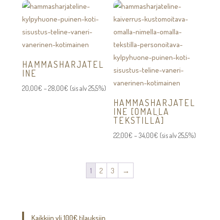
HAMMASHARJATEL
INE
Hintaluokka:
20,00
€
–
28,00
€
(sis alv 25,5%)
20,00€
HAMMASHARJATEL
INE [OMALLA
-
TEKSTILLÄ]
28,00€
Hintaluokka:
22,00
€
–
34,00
€
(sis alv 25,5%)
22,00€
-
1
2
3
→
34,00€
Kaikkiin yli 100€ tilauksiin