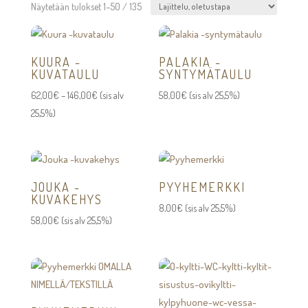
Näytetään tulokset 1–50 / 135
KUURA -
PALAKIA -
KUVATAULU
SYNTYMÄTAULU
Hintaluokka:
62,00
€
–
146,00
€
(sis alv
58,00
€
(sis alv 25,5%)
62,00€
25,5%)
-
146,00€
JOUKA -
PYYHEMERKKI
KUVAKEHYS
8,00
€
(sis alv 25,5%)
58,00
€
(sis alv 25,5%)