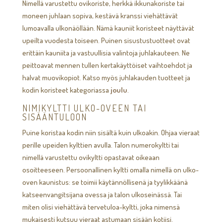
Nimellä varustettu ovikoriste, herkkä ikkunakoriste tai
moneen juhlaan sopiva, kestävä kranssi viehättävät
lumoavalla ulkonäöllään. Nämä kauniit koristeet näyttävät
upeilta vuodesta toiseen. Puinen sisustustuotteet ovat
erittäin kauniita ja vastuullisia valintoja juhlakauteen. Ne
peittoavat mennen tullen kertakäyttöiset vaihtoehdot ja
halvat muovikopiot. Katso myös juhlakauden tuotteet ja
kodin koristeet kategoriassa
joulu
.
NIMIKYLTTI ULKO-OVEEN TAI
SISÄÄNTULOON
Puine koristaa kodin niin sisältä kuin ulkoakin. Ohjaa vieraat
perille upeiden kylttien avulla. Talon numerokyltti tai
nimellä varustettu ovikyltti opastavat oikeaan
osoitteeseen. Persoonallinen kyltti omalla nimellä on ulko-
oven kaunistus: se toimii käytännöllisenä ja tyylikkäänä
katseenvangitsijana ovessa ja talon ulkoseinässä. Tai
miten olisi viehättävä tervetuloa-kyltti, joka nimensä
mukaisesti kutsuu vieraat astumaan sisään kotiisi.