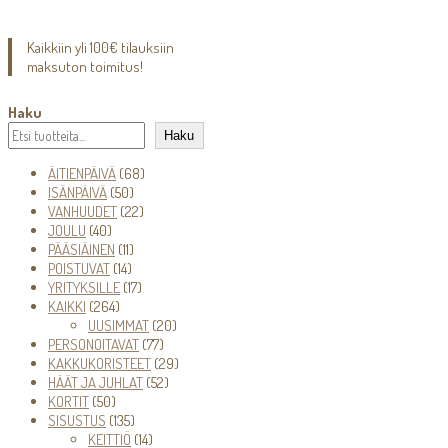
Kaikkiin yli 100€ tilauksiin
maksuton toimitus!
Haku
Haku
68
ÄITIENPÄIVÄ
68
50
tuotetta
ISÄNPÄIVÄ
50
tuotetta
22
VANHUUDET
22
40
tuotetta
JOULU
40
tuotetta
11
PÄÄSIÄINEN
11
14
tuotetta
POISTUVAT
14
tuotetta
17
YRITYKSILLE
17
264
tuotetta
KAIKKI
264
tuotetta
20
UUSIMMAT
20
77
tuotetta
PERSONOITAVAT
77
tuotetta
29
KAKKUKORISTEET
29
52
tuotetta
HÄÄT JA JUHLAT
52
50
tuotetta
KORTIT
50
tuotetta
135
SISUSTUS
135
tuotetta
14
KEITTIÖ
14