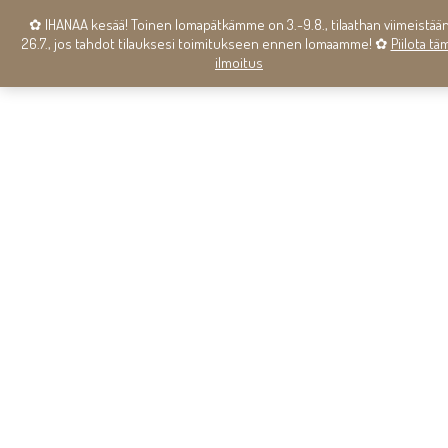
✿ IHANAA kesää! Toinen lomapätkämme on 3.-9.8., tilaathan viimeistää
26.7., jos tahdot tilauksesi toimitukseen ennen lomaamme! ✿
Piilota tä
ilmoitus