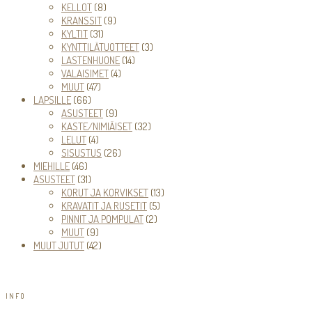
tuotetta
8
KELLOT
8
tuotetta
9
KRANSSIT
9
31
tuotetta
KYLTIT
31
tuotetta
3
KYNTTILÄTUOTTEET
3
14
tuotetta
LASTENHUONE
14
4
tuotetta
VALAISIMET
4
47
tuotetta
MUUT
47
66
tuotetta
LAPSILLE
66
tuotetta
9
ASUSTEET
9
tuotetta
32
KASTE/NIMIÄISET
32
4
tuotetta
LELUT
4
tuotetta
26
SISUSTUS
26
46
tuotetta
MIEHILLE
46
tuotetta
31
ASUSTEET
31
tuotetta
13
KORUT JA KORVIKSET
13
5
tuotetta
KRAVATIT JA RUSETIT
5
2
tuotetta
PINNIT JA POMPULAT
2
9
tuotetta
MUUT
9
tuotetta
42
MUUT JUTUT
42
tuotetta
INFO