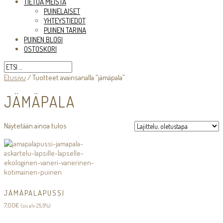
TIETOA MEISTÄ
PUINELAISET
YHTEYSTIEDOT
PUINEN TARINA
PUINEN BLOGI
OSTOSKORI
Etusivu
/ Tuotteet avainsanalla “jämäpala”
JÄMÄPALA
Näytetään ainoa tulos
JÄMÄPALAPUSSI
7,00
€
(sis alv 25,5%)