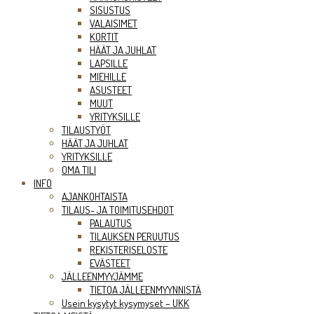
SISUSTUS
VALAISIMET
KORTIT
HÄÄT JA JUHLAT
LAPSILLE
MIEHILLE
ASUSTEET
MUUT
YRITYKSILLE
TILAUSTYÖT
HÄÄT JA JUHLAT
YRITYKSILLE
OMA TILI
INFO
AJANKOHTAISTA
TILAUS- JA TOIMITUSEHDOT
PALAUTUS
TILAUKSEN PERUUTUS
REKISTERISELOSTE
EVÄSTEET
JÄLLEENMYYJÄMME
TIETOA JÄLLEENMYYNNISTÄ
Usein kysytyt kysymyset – UKK