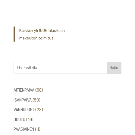
-
64,00€
Kaikkiin yli 100€ tilauksiin
maksuton toimitus!
Haku
68
ÄITIENPÄIVÄ
68
tuotetta
50
ISÄNPÄIVÄ
50
tuotetta
22
VANHUUDET
22
tuotetta
40
JOULU
40
tuotetta
11
PÄÄSIÄINEN
11