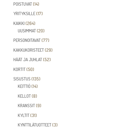
tuotetta
14
POISTUVAT
14
tuotetta
17
YRITYKSILLE
17
tuotetta
264
KAIKKI
264
tuotetta
20
UUSIMMAT
20
tuotetta
77
PERSONOITAVAT
77
tuotetta
29
KAKKUKORISTEET
29
tuotetta
52
HÄÄT JA JUHLAT
52
tuotetta
50
KORTIT
50
tuotetta
135
SISUSTUS
135
14
tuotetta
KEITTIÖ
14
tuotetta
8
KELLOT
8
tuotetta
9
KRANSSIT
9
tuotetta
31
KYLTIT
31
tuotetta
3
KYNTTILÄTUOTTEET
3
tuotetta