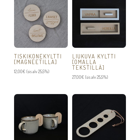
TISKIKONEKYLTTI
LIUKUVA KYLTTI
[MAGNEETILLA]
[OMALLA
TEKSTILLÄ]
12,00
€
(sis alv 25,5%)
27,00
€
(sis alv 25,5%)