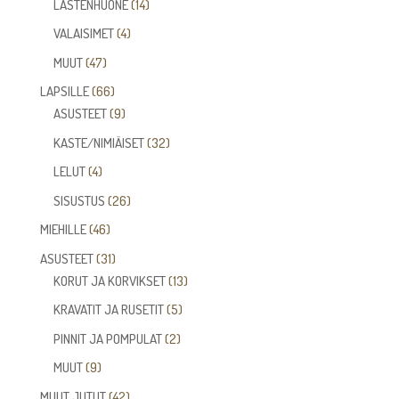
14
LASTENHUONE
14
tuotetta
4
VALAISIMET
4
tuotetta
47
MUUT
47
tuotetta
66
LAPSILLE
66
tuotetta
9
ASUSTEET
9
tuotetta
32
KASTE/NIMIÄISET
32
tuotetta
4
LELUT
4
tuotetta
26
SISUSTUS
26
tuotetta
46
MIEHILLE
46
tuotetta
31
ASUSTEET
31
tuotetta
13
KORUT JA KORVIKSET
13
tuotetta
5
KRAVATIT JA RUSETIT
5
tuotetta
2
PINNIT JA POMPULAT
2
tuotetta
9
MUUT
9
tuotetta
42
MUUT JUTUT
42