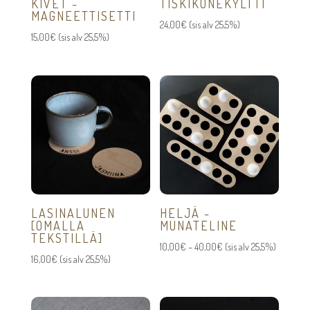
KIVET -
TISKIKONEKYLTTI
MAGNEETTISETTI
24,00
€
(sis alv 25,5%)
15,00
€
(sis alv 25,5%)
LASINALUNEN
HELJÄ -
[OMALLA
MUNATELINE
TEKSTILLÄ]
Hintaluokka:
10,00
€
–
40,00
€
(sis alv 25,5%)
16,00
€
(sis alv 25,5%)
10,00€
-
40,00€