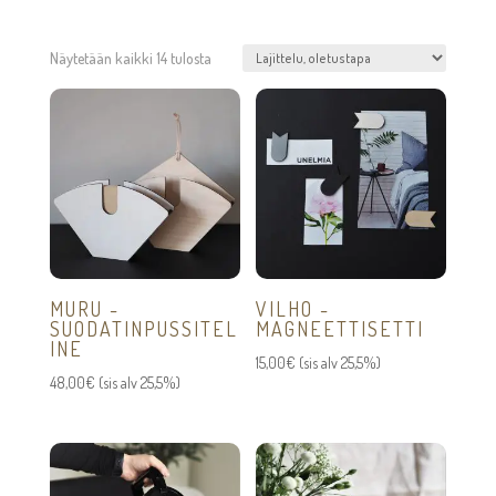
Näytetään kaikki 14 tulosta
MURU -
VILHO -
SUODATINPUSSITEL
MAGNEETTISETTI
INE
15,00
€
(sis alv 25,5%)
48,00
€
(sis alv 25,5%)