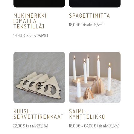
MUKIMERKKI
SPAGETTIMITTA
[OMALLA
18,00
€
(sis alv 25,5%)
TEKSTILLÄ]
10,00
€
(sis alv 25,5%)
KUUSI -
SAIMI -
SERVETTIRENKAAT
KYNTTELIKKÖ
Hintaluokka:
22,00
€
(sis alv 25,5%)
18,00
€
–
64,00
€
(sis alv 25,5%)
18,00€