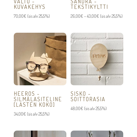
VALTO -
SANDRA -
KUVAKEHYS
TEKSTIKYLTTI
Hintaluokka:
70,00
€
(sis alv 25,5%)
26,00
€
–
43,00
€
(sis alv 25,5%)
26,00€
-
43,00€
HEEROS -
SISKO -
SILMÄLASITELINE
SOITTORASIA
[LASTEN KOKO]
48,00
€
(sis alv 25,5%)
34,00
€
(sis alv 25,5%)