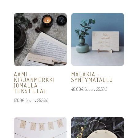
-
48,00€
AAMI -
MALAKIA -
KIRJANMERKKI
SYNTYMÄTAULU
[OMALLA
48,00
€
(sis alv 25,5%)
TEKSTILLÄ]
17,00
€
(sis alv 25,5%)