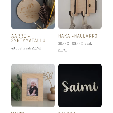
AARRE -
HAKA -NAULAKKO
SYNTYMÄTAULU
Hintaluokka:
30,00
€
–
60,00
€
(sis alv
48,00
€
(sis alv 25,5%)
30,00€
25,5%)
-
60,00€