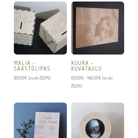
MALIA -
KUURA -
SÄÄSTÖLIPAS
KUVATAULU
Hintaluokka:
88,00
€
(sis alv 25,5%)
62,00
€
–
146,00
€
(sis alv
62,00€
25,5%)
-
146,00€