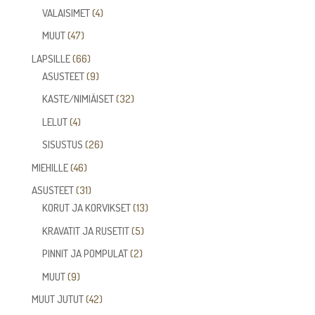
tuotetta
4
VALAISIMET
4
tuotetta
47
MUUT
47
tuotetta
66
LAPSILLE
66
tuotetta
9
ASUSTEET
9
tuotetta
32
KASTE/NIMIÄISET
32
tuotetta
4
LELUT
4
tuotetta
26
SISUSTUS
26
tuotetta
46
MIEHILLE
46
tuotetta
31
ASUSTEET
31
tuotetta
13
KORUT JA KORVIKSET
13
tuotetta
5
KRAVATIT JA RUSETIT
5
tuotetta
2
PINNIT JA POMPULAT
2
tuotetta
9
MUUT
9
tuotetta
42
MUUT JUTUT
42