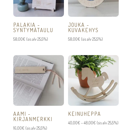
PALAKIA -
JOUKA -
SYNTYMÄTAULU
KUVAKEHYS
58,00
€
(sis alv 25,5%)
58,00
€
(sis alv 25,5%)
AAMI -
KEINUHEPPA
KIRJANMERKKI
Hintaluokka:
40,00
€
–
48,00
€
(sis alv 25,5%)
16,00
€
(sis alv 25,5%)
40,00€