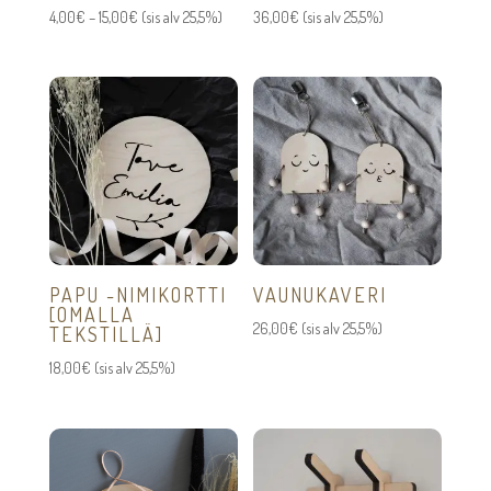
Hintaluokka:
4,00
€
–
15,00
€
(sis alv 25,5%)
36,00
€
(sis alv 25,5%)
4,00€
-
15,00€
PAPU -NIMIKORTTI
VAUNUKAVERI
[OMALLA
26,00
€
(sis alv 25,5%)
TEKSTILLÄ]
18,00
€
(sis alv 25,5%)