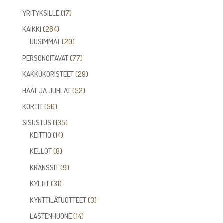
tuotetta
17
YRITYKSILLE
17
tuotetta
264
KAIKKI
264
tuotetta
20
UUSIMMAT
20
tuotetta
77
PERSONOITAVAT
77
tuotetta
29
KAKKUKORISTEET
29
tuotetta
52
HÄÄT JA JUHLAT
52
tuotetta
50
KORTIT
50
tuotetta
135
SISUSTUS
135
14
tuotetta
KEITTIÖ
14
tuotetta
8
KELLOT
8
tuotetta
9
KRANSSIT
9
tuotetta
31
KYLTIT
31
tuotetta
3
KYNTTILÄTUOTTEET
3
tuotetta
14
LASTENHUONE
14