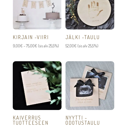
KIRJAIN -VIIRI
JÄLKI -TAULU
Hintaluokka:
9,00
€
–
75,00
€
(sis alv 25,5%)
52,00
€
(sis alv 25,5%)
9,00€
-
75,00€
KAIVERRUS
NYYTTI -
TUOTTEESEEN
ODOTUSTAULU