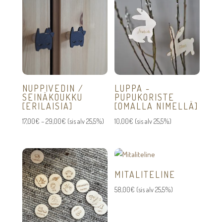
NUPPIVEDIN /
LUPPA -
SEINÄKOUKKU
PUPUKORISTE
[ERILAISIA]
[OMALLA NIMELLÄ]
Hintaluokka:
17,00
€
–
29,00
€
(sis alv 25,5%)
10,00
€
(sis alv 25,5%)
17,00€
-
29,00€
MITALITELINE
58,00
€
(sis alv 25,5%)