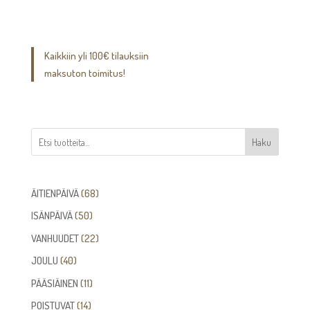
-
46,00€
Kaikkiin yli 100€ tilauksiin
maksuton toimitus!
Haku
68
ÄITIENPÄIVÄ
68
tuotetta
50
ISÄNPÄIVÄ
50
tuotetta
22
VANHUUDET
22
tuotetta
40
JOULU
40
tuotetta
11
PÄÄSIÄINEN
11
tuotetta
14
POISTUVAT
14