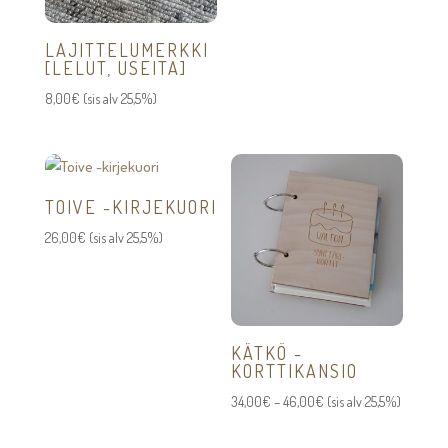
LAJITTELUMERKKI
[LELUT, USEITA]
8,00
€
(sis alv 25,5%)
TOIVE -KIRJEKUORI
26,00
€
(sis alv 25,5%)
KÄTKÖ -
KORTTIKANSIO
Hintaluokka:
34,00
€
–
46,00
€
(sis alv 25,5%)
34,00€