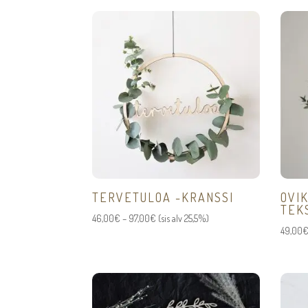
TERVETULOA -KRANSSI
OVI
TEK
Hintaluokka:
46,00
€
–
97,00
€
(sis alv 25,5%)
49,00
46,00€
-
97,00€