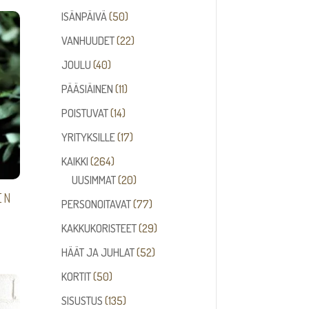
tuotetta
50
ISÄNPÄIVÄ
50
tuotetta
22
VANHUUDET
22
tuotetta
40
JOULU
40
tuotetta
11
PÄÄSIÄINEN
11
tuotetta
14
POISTUVAT
14
tuotetta
17
YRITYKSILLE
17
tuotetta
264
KAIKKI
264
tuotetta
20
UUSIMMAT
20
EN
tuotetta
77
PERSONOITAVAT
77
tuotetta
29
KAKKUKORISTEET
29
tuotetta
52
HÄÄT JA JUHLAT
52
tuotetta
50
KORTIT
50
tuotetta
135
SISUSTUS
135