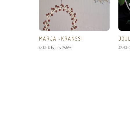
MARJA -KRANSSI
JOU
42,00
€
(sis alv 25,5%)
42,00
€