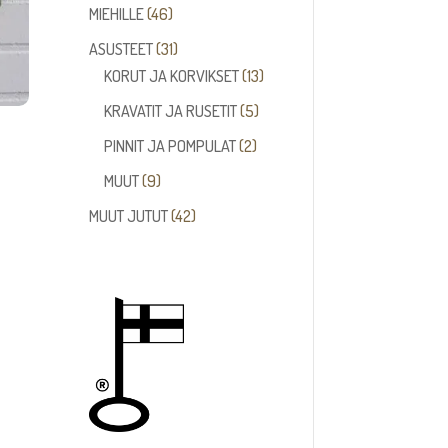
tuotetta
46
MIEHILLE
46
tuotetta
31
ASUSTEET
31
tuotetta
13
KORUT JA KORVIKSET
13
tuotetta
5
KRAVATIT JA RUSETIT
5
tuotetta
2
PINNIT JA POMPULAT
2
tuotetta
9
MUUT
9
tuotetta
42
MUUT JUTUT
42
tuotetta