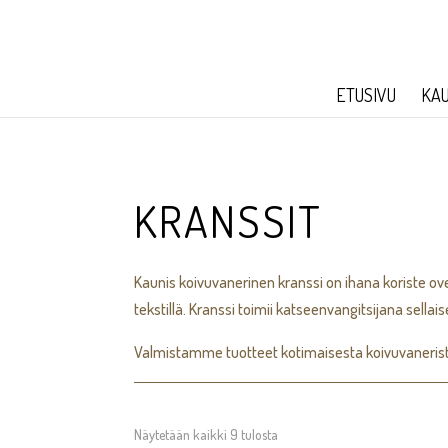
ETUSIVU
KA
KRANSSIT
Kaunis koivuvanerinen kranssi on ihana koriste ovee
tekstillä. Kranssi toimii katseenvangitsijana sellais
Valmistamme tuotteet kotimaisesta koivuvaneris
Näytetään kaikki 9 tulosta