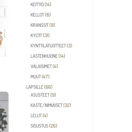
14
tuotetta
KEITTIÖ
14
tuotetta
8
KELLOT
8
tuotetta
9
KRANSSIT
9
tuotetta
31
KYLTIT
31
tuotetta
3
KYNTTILÄTUOTTEET
3
tuotetta
14
LASTENHUONE
14
tuotetta
4
VALAISIMET
4
tuotetta
47
MUUT
47
tuotetta
66
LAPSILLE
66
tuotetta
9
ASUSTEET
9
tuotetta
32
KASTE/NIMIÄISET
32
tuotetta
4
LELUT
4
tuotetta
26
SISUSTUS
26