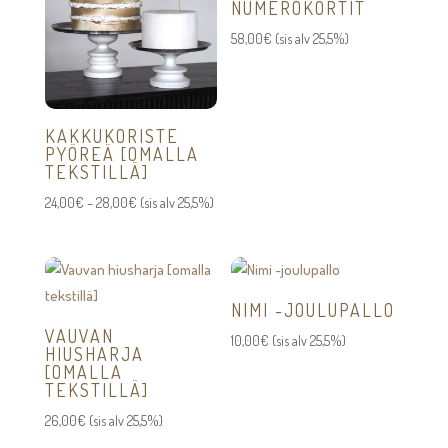
NUMEROKORTIT
58,00
€
(sis alv 25,5%)
KAKKUKORISTE
PYÖREÄ [OMALLA
TEKSTILLÄ]
Hintaluokka:
24,00
€
–
28,00
€
(sis alv 25,5%)
24,00€
-
28,00€
NIMI -JOULUPALLO
VAUVAN
10,00
€
(sis alv 25,5%)
HIUSHARJA
[OMALLA
TEKSTILLÄ]
26,00
€
(sis alv 25,5%)