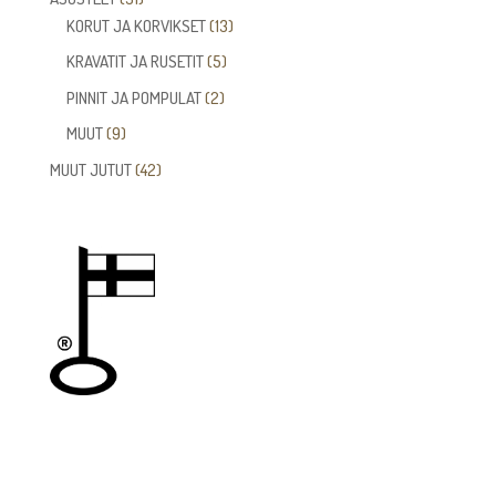
tuotetta
13
KORUT JA KORVIKSET
13
tuotetta
5
KRAVATIT JA RUSETIT
5
tuotetta
2
PINNIT JA POMPULAT
2
tuotetta
9
MUUT
9
tuotetta
42
MUUT JUTUT
42
tuotetta