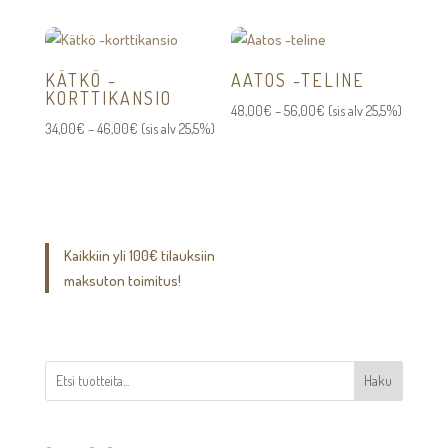
KÄTKÖ -
AATOS -TELINE
KORTTIKANSIO
Hintaluokka:
48,00
€
–
56,00
€
(sis alv 25,5%)
Hintaluokka:
34,00
€
–
46,00
€
(sis alv 25,5%)
48,00€
34,00€
-
-
56,00€
46,00€
Kaikkiin yli 100€ tilauksiin
maksuton toimitus!
Haku