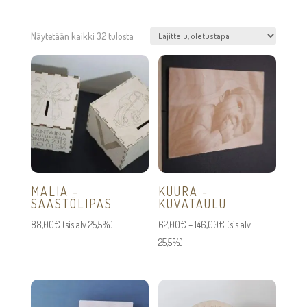
Näytetään kaikki 32 tulosta
MALIA -
KUURA -
SÄÄSTÖLIPAS
KUVATAULU
Hintaluokka:
88,00
€
(sis alv 25,5%)
62,00
€
–
146,00
€
(sis alv
62,00€
25,5%)
-
146,00€