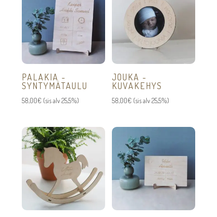
PALAKIA -
JOUKA -
SYNTYMÄTAULU
KUVAKEHYS
58,00
€
(sis alv 25,5%)
58,00
€
(sis alv 25,5%)