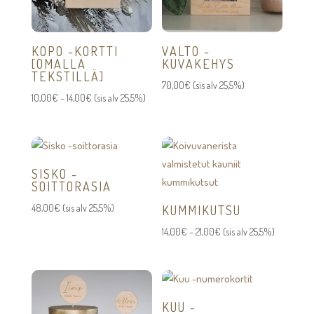
KOPO -KORTTI
VALTO -
[OMALLA
KUVAKEHYS
TEKSTILLÄ]
70,00
€
(sis alv 25,5%)
Hintaluokka:
10,00
€
–
14,00
€
(sis alv 25,5%)
10,00€
-
14,00€
SISKO -
SOITTORASIA
48,00
€
(sis alv 25,5%)
KUMMIKUTSU
Hintaluokka:
14,00
€
–
21,00
€
(sis alv 25,5%)
14,00€
-
21,00€
KUU -