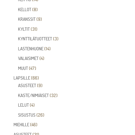
tuotetta
8
KELLOT
8
tuotetta
9
KRANSSIT
9
tuotetta
31
KYLTIT
31
tuotetta
3
KYNTTILÄTUOTTEET
3
tuotetta
14
LASTENHUONE
14
tuotetta
4
VALAISIMET
4
tuotetta
47
MUUT
47
tuotetta
66
LAPSILLE
66
tuotetta
9
ASUSTEET
9
tuotetta
32
KASTE/NIMIÄISET
32
tuotetta
4
LELUT
4
tuotetta
26
SISUSTUS
26
tuotetta
46
MIEHILLE
46
tuotetta
31
ASUSTEET
31