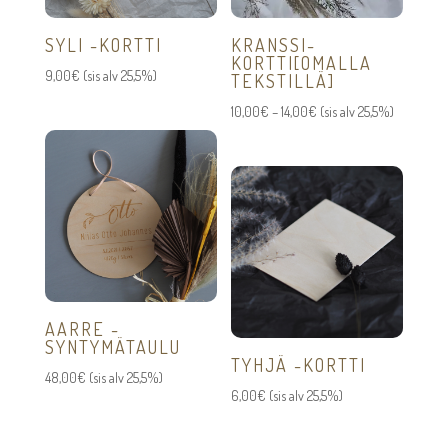
SYLI -KORTTI
KRANSSI-
KORTTI[OMALLA
9,00
€
(sis alv 25,5%)
TEKSTILLÄ]
Hintaluokka:
10,00
€
–
14,00
€
(sis alv 25,5%)
10,00€
-
14,00€
AARRE -
SYNTYMÄTAULU
TYHJÄ -KORTTI
48,00
€
(sis alv 25,5%)
6,00
€
(sis alv 25,5%)