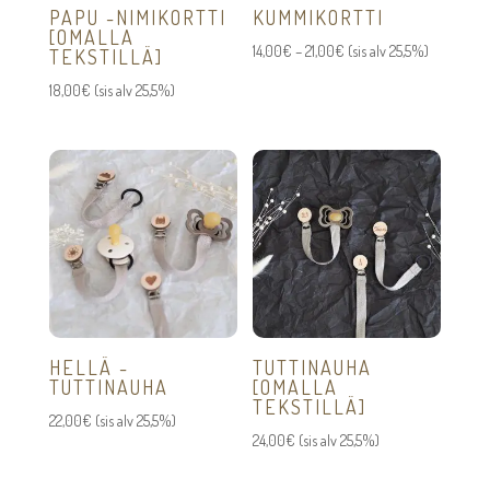
PAPU -NIMIKORTTI
KUMMIKORTTI
[OMALLA
Hintaluokka:
14,00
€
–
21,00
€
(sis alv 25,5%)
TEKSTILLÄ]
14,00€
18,00
€
(sis alv 25,5%)
-
21,00€
HELLÄ -
TUTTINAUHA
TUTTINAUHA
[OMALLA
TEKSTILLÄ]
22,00
€
(sis alv 25,5%)
24,00
€
(sis alv 25,5%)