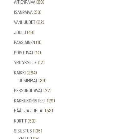
68
ÄITIENPÄIVÄ
68
tuotetta
50
ISÄNPÄIVÄ
50
tuotetta
22
VANHUUDET
22
tuotetta
40
JOULU
40
tuotetta
11
PÄÄSIÄINEN
11
tuotetta
14
POISTUVAT
14
tuotetta
17
YRITYKSILLE
17
tuotetta
264
KAIKKI
264
tuotetta
20
UUSIMMAT
20
tuotetta
77
PERSONOITAVAT
77
tuotetta
29
KAKKUKORISTEET
29
tuotetta
52
HÄÄT JA JUHLAT
52
tuotetta
50
KORTIT
50
tuotetta
135
SISUSTUS
135
14
tuotetta
KEITTIÖ
14