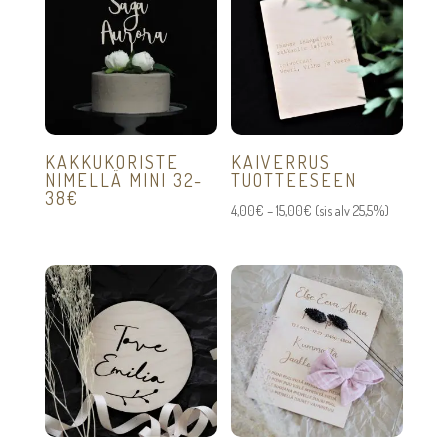
KAKKUKORISTE
KAIVERRUS
NIMELLÄ MINI 32-
TUOTTEESEEN
38€
Hintaluokka:
4,00
€
–
15,00
€
(sis alv 25,5%)
4,00€
-
15,00€