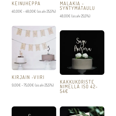
KEINUHEPPA
MALAKIA -
SYNTYMÄTAULU
Hintaluokka:
40,00
€
–
48,00
€
(sis alv 25,5%)
48,00
€
(sis alv 25,5%)
40,00€
-
48,00€
KIRJAIN -VIIRI
KAKKUKORISTE
Hintaluokka:
9,00
€
–
75,00
€
(sis alv 25,5%)
NIMELLÄ ISO 42-
54€
9,00€
-
75,00€