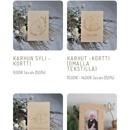
KARHUN SYLI -
KARHUT -KORTTI
KORTTI
[OMALLA
TEKSTILLÄ]
9,00
€
(sis alv 25,5%)
Hintaluokka:
10,00
€
–
14,00
€
(sis alv 25,5%)
10,00€
-
14,00€