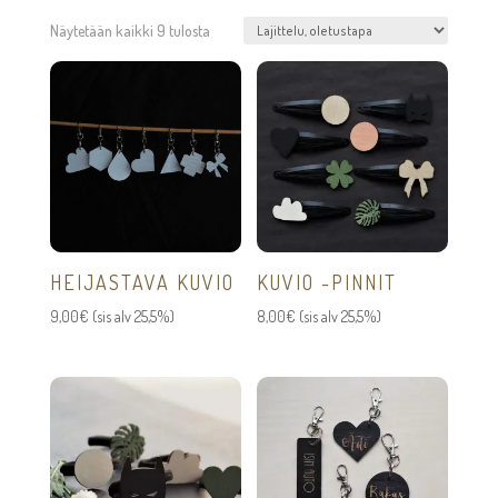
Näytetään kaikki 9 tulosta
HEIJASTAVA KUVIO
KUVIO -PINNIT
9,00
€
(sis alv 25,5%)
8,00
€
(sis alv 25,5%)