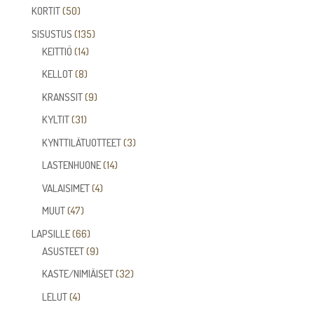
tuotetta
50
KORTIT
50
tuotetta
135
SISUSTUS
135
14
tuotetta
KEITTIÖ
14
tuotetta
8
KELLOT
8
tuotetta
9
KRANSSIT
9
tuotetta
31
KYLTIT
31
tuotetta
3
KYNTTILÄTUOTTEET
3
tuotetta
14
LASTENHUONE
14
tuotetta
4
VALAISIMET
4
tuotetta
47
MUUT
47
tuotetta
66
LAPSILLE
66
tuotetta
9
ASUSTEET
9
tuotetta
32
KASTE/NIMIÄISET
32
tuotetta
4
LELUT
4
tuotetta