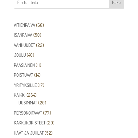
Haku
68
ÄITIENPÄIVÄ
68
tuotetta
50
ISÄNPÄIVÄ
50
tuotetta
22
VANHUUDET
22
tuotetta
40
JOULU
40
tuotetta
11
PÄÄSIÄINEN
11
tuotetta
14
POISTUVAT
14
tuotetta
17
YRITYKSILLE
17
tuotetta
264
KAIKKI
264
tuotetta
20
UUSIMMAT
20
tuotetta
77
PERSONOITAVAT
77
tuotetta
29
KAKKUKORISTEET
29
tuotetta
52
HÄÄT JA JUHLAT
52