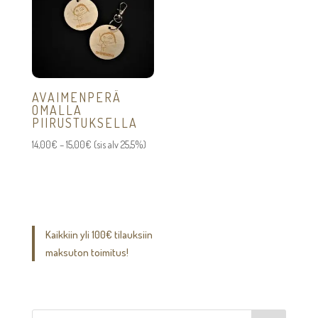
AVAIMENPERÄ
OMALLA
PIIRUSTUKSELLA
Hintaluokka:
14,00
€
–
15,00
€
(sis alv 25,5%)
14,00€
-
15,00€
Kaikkiin yli 100€ tilauksiin
maksuton toimitus!