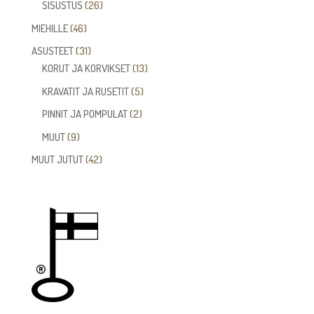
26
SISUSTUS
26
tuotetta
46
MIEHILLE
46
tuotetta
31
ASUSTEET
31
tuotetta
13
KORUT JA KORVIKSET
13
tuotetta
5
KRAVATIT JA RUSETIT
5
tuotetta
2
PINNIT JA POMPULAT
2
tuotetta
9
MUUT
9
tuotetta
42
MUUT JUTUT
42
tuotetta