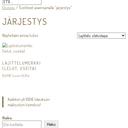
Etusivu
/ Tuotteet avainsanalla “järjestys”
JÄRJESTYS
Näytetään ainoa tulos
LAJITTELUMERKKI
[LELUT, USEITA]
8,00
€
(sis alv 25,5%)
Kaikkiin yli 100€ tilauksiin
maksuton toimitus!
Haku
Haku