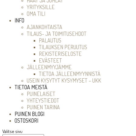
HÄÄT JA JUHLAT
YRITYKSILLE
OMA TILI
INFO
AJANKOHTAISTA
TILAUS- JA TOIMITUSEHDOT
PALAUTUS
TILAUKSEN PERUUTUS
REKISTERISELOSTE
EVÄSTEET
JÄLLEENMYYJÄMME
TIETOA JÄLLEENMYYNNISTÄ
USEIN KYSYTYT KYSYMYSET – UKK
TIETOA MEISTÄ
PUINELAISET
YHTEYSTIEDOT
PUINEN TARINA
PUINEN BLOGI
OSTOSKORI
Valitse sivu