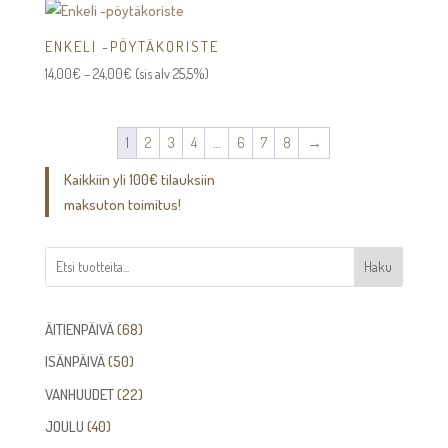
ENKELI -PÖYTÄKORISTE
Hintaluokka:
14,00
€
–
24,00
€
(sis alv 25,5%)
14,00€
-
24,00€
1
2
3
4
…
6
7
8
→
Kaikkiin yli 100€ tilauksiin
maksuton toimitus!
Haku
68
ÄITIENPÄIVÄ
68
tuotetta
50
ISÄNPÄIVÄ
50
tuotetta
22
VANHUUDET
22
tuotetta
40
JOULU
40