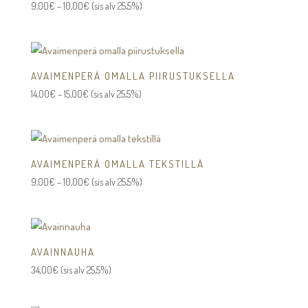
Hintaluokka:
9,00
€
–
10,00
€
(sis alv 25,5%)
9,00€
-
10,00€
AVAIMENPERÄ OMALLA PIIRUSTUKSELLA
Hintaluokka:
14,00
€
–
15,00
€
(sis alv 25,5%)
14,00€
-
15,00€
AVAIMENPERÄ OMALLA TEKSTILLÄ
Hintaluokka:
9,00
€
–
10,00
€
(sis alv 25,5%)
9,00€
-
10,00€
AVAINNAUHA
34,00
€
(sis alv 25,5%)