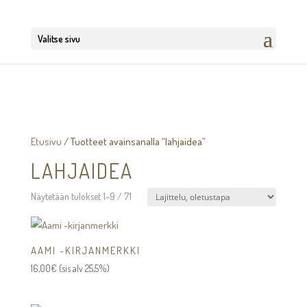
Valitse sivu
Etusivu
/ Tuotteet avainsanalla “lahjaidea”
LAHJAIDEA
Näytetään tulokset 1–9 / 71
AAMI -KIRJANMERKKI
16,00
€
(sis alv 25,5%)