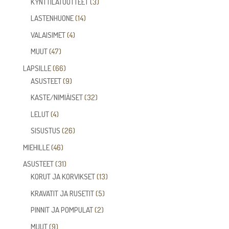
3
KYNTTILÄTUOTTEET
3
tuotetta
14
LASTENHUONE
14
tuotetta
4
VALAISIMET
4
tuotetta
47
MUUT
47
tuotetta
66
LAPSILLE
66
tuotetta
9
ASUSTEET
9
tuotetta
32
KASTE/NIMIÄISET
32
tuotetta
4
LELUT
4
tuotetta
26
SISUSTUS
26
tuotetta
46
MIEHILLE
46
tuotetta
31
ASUSTEET
31
tuotetta
13
KORUT JA KORVIKSET
13
tuotetta
5
KRAVATIT JA RUSETIT
5
tuotetta
2
PINNIT JA POMPULAT
2
tuotetta
9
MUUT
9