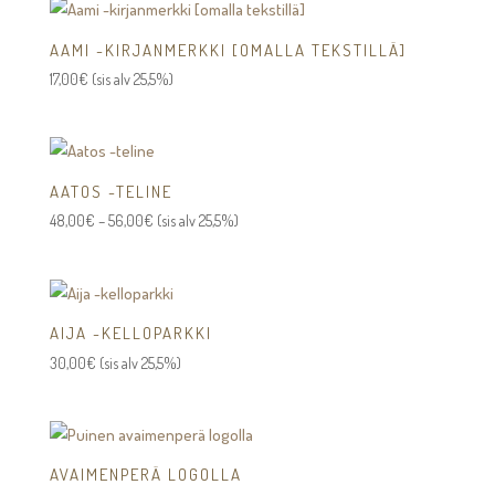
AAMI -KIRJANMERKKI [OMALLA TEKSTILLÄ]
17,00
€
(sis alv 25,5%)
AATOS -TELINE
Hintaluokka:
48,00
€
–
56,00
€
(sis alv 25,5%)
48,00€
-
56,00€
AIJA -KELLOPARKKI
30,00
€
(sis alv 25,5%)
AVAIMENPERÄ LOGOLLA