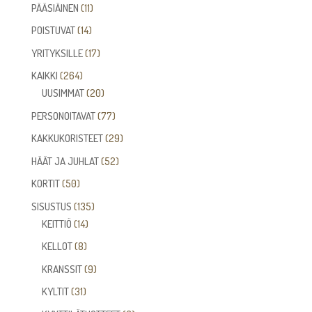
tuotetta
11
PÄÄSIÄINEN
11
tuotetta
14
POISTUVAT
14
tuotetta
17
YRITYKSILLE
17
tuotetta
264
KAIKKI
264
tuotetta
20
UUSIMMAT
20
tuotetta
77
PERSONOITAVAT
77
tuotetta
29
KAKKUKORISTEET
29
tuotetta
52
HÄÄT JA JUHLAT
52
tuotetta
50
KORTIT
50
tuotetta
135
SISUSTUS
135
14
tuotetta
KEITTIÖ
14
tuotetta
8
KELLOT
8
tuotetta
9
KRANSSIT
9
tuotetta
31
KYLTIT
31
tuotetta