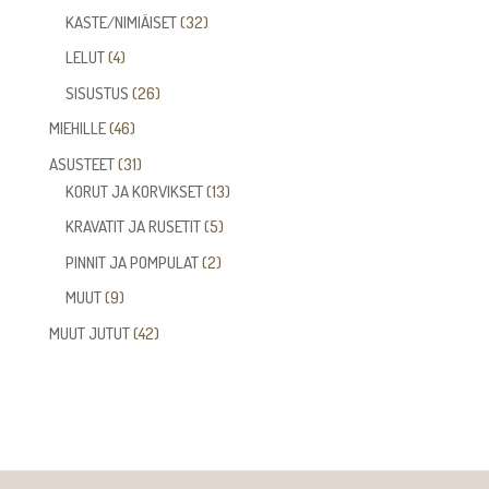
tuotetta
32
KASTE/NIMIÄISET
32
tuotetta
4
LELUT
4
tuotetta
26
SISUSTUS
26
tuotetta
46
MIEHILLE
46
tuotetta
31
ASUSTEET
31
tuotetta
13
KORUT JA KORVIKSET
13
tuotetta
5
KRAVATIT JA RUSETIT
5
tuotetta
2
PINNIT JA POMPULAT
2
tuotetta
9
MUUT
9
tuotetta
42
MUUT JUTUT
42
tuotetta