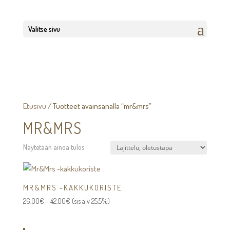
Valitse sivu
Etusivu
/ Tuotteet avainsanalla “mr&mrs”
MR&MRS
Näytetään ainoa tulos
MR&MRS -KAKKUKORISTE
Hintaluokka:
26,00
€
–
42,00
€
(sis alv 25,5%)
26,00€
-