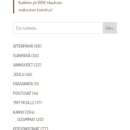
Kaikkiin yli 100€ tilauksiin
42,00€
maksuton toimitus!
Haku
68
ÄITIENPÄIVÄ
68
tuotetta
50
ISÄNPÄIVÄ
50
tuotetta
22
VANHUUDET
22
tuotetta
40
JOULU
40
tuotetta
11
PÄÄSIÄINEN
11
tuotetta
14
POISTUVAT
14
tuotetta
17
YRITYKSILLE
17
tuotetta
264
KAIKKI
264
tuotetta
20
UUSIMMAT
20
tuotetta
77
PERSONOITAVAT
77