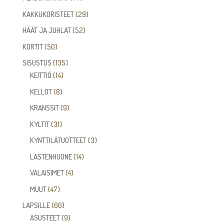
tuotetta
29
KAKKUKORISTEET
29
tuotetta
52
HÄÄT JA JUHLAT
52
tuotetta
50
KORTIT
50
tuotetta
135
SISUSTUS
135
14
tuotetta
KEITTIÖ
14
tuotetta
8
KELLOT
8
tuotetta
9
KRANSSIT
9
tuotetta
31
KYLTIT
31
tuotetta
3
KYNTTILÄTUOTTEET
3
tuotetta
14
LASTENHUONE
14
tuotetta
4
VALAISIMET
4
tuotetta
47
MUUT
47
tuotetta
66
LAPSILLE
66
tuotetta
9
ASUSTEET
9