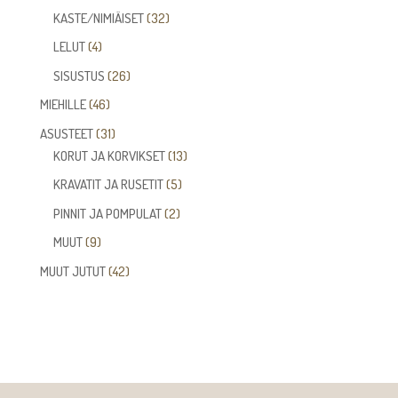
tuotetta
32
KASTE/NIMIÄISET
32
tuotetta
4
LELUT
4
tuotetta
26
SISUSTUS
26
tuotetta
46
MIEHILLE
46
tuotetta
31
ASUSTEET
31
tuotetta
13
KORUT JA KORVIKSET
13
tuotetta
5
KRAVATIT JA RUSETIT
5
tuotetta
2
PINNIT JA POMPULAT
2
tuotetta
9
MUUT
9
tuotetta
42
MUUT JUTUT
42
tuotetta