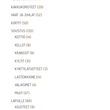
tuotetta
29
KAKKUKORISTEET
29
tuotetta
52
HÄÄT JA JUHLAT
52
tuotetta
50
KORTIT
50
tuotetta
135
SISUSTUS
135
14
tuotetta
KEITTIÖ
14
tuotetta
8
KELLOT
8
tuotetta
9
KRANSSIT
9
tuotetta
31
KYLTIT
31
tuotetta
3
KYNTTILÄTUOTTEET
3
tuotetta
14
LASTENHUONE
14
tuotetta
4
VALAISIMET
4
tuotetta
47
MUUT
47
tuotetta
66
LAPSILLE
66
tuotetta
9
ASUSTEET
9