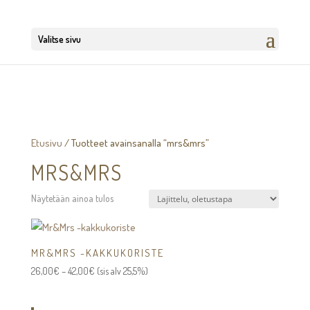
Valitse sivu
Etusivu
/ Tuotteet avainsanalla “mrs&mrs”
MRS&MRS
Näytetään ainoa tulos
MR&MRS -KAKKUKORISTE
Hintaluokka:
26,00
€
–
42,00
€
(sis alv 25,5%)
26,00€
-