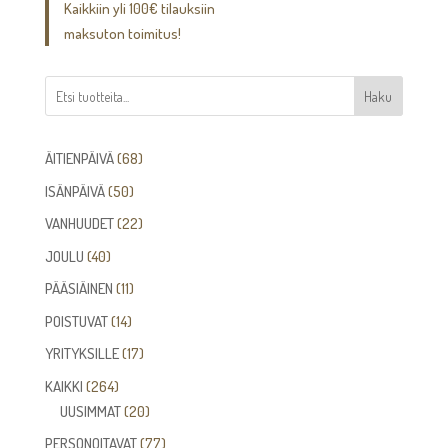
Kaikkiin yli 100€ tilauksiin
42,00€
maksuton toimitus!
Haku
68
ÄITIENPÄIVÄ
68
tuotetta
50
ISÄNPÄIVÄ
50
tuotetta
22
VANHUUDET
22
tuotetta
40
JOULU
40
tuotetta
11
PÄÄSIÄINEN
11
tuotetta
14
POISTUVAT
14
tuotetta
17
YRITYKSILLE
17
tuotetta
264
KAIKKI
264
tuotetta
20
UUSIMMAT
20
tuotetta
77
PERSONOITAVAT
77