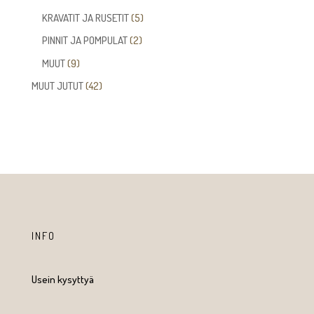
tuotetta
5
KRAVATIT JA RUSETIT
5
tuotetta
2
PINNIT JA POMPULAT
2
tuotetta
9
MUUT
9
tuotetta
42
MUUT JUTUT
42
tuotetta
INFO
Usein kysyttyä