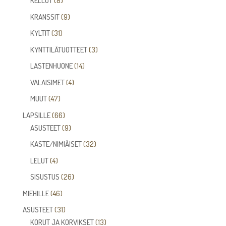
KELLOT
8
tuotetta
9
KRANSSIT
9
tuotetta
31
KYLTIT
31
tuotetta
3
KYNTTILÄTUOTTEET
3
tuotetta
14
LASTENHUONE
14
tuotetta
4
VALAISIMET
4
tuotetta
47
MUUT
47
tuotetta
66
LAPSILLE
66
tuotetta
9
ASUSTEET
9
tuotetta
32
KASTE/NIMIÄISET
32
tuotetta
4
LELUT
4
tuotetta
26
SISUSTUS
26
tuotetta
46
MIEHILLE
46
tuotetta
31
ASUSTEET
31
tuotetta
13
KORUT JA KORVIKSET
13