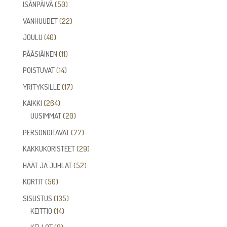
tuotetta
50
ISÄNPÄIVÄ
50
tuotetta
22
VANHUUDET
22
tuotetta
40
JOULU
40
tuotetta
11
PÄÄSIÄINEN
11
tuotetta
14
POISTUVAT
14
tuotetta
17
YRITYKSILLE
17
tuotetta
264
KAIKKI
264
tuotetta
20
UUSIMMAT
20
tuotetta
77
PERSONOITAVAT
77
tuotetta
29
KAKKUKORISTEET
29
tuotetta
52
HÄÄT JA JUHLAT
52
tuotetta
50
KORTIT
50
tuotetta
135
SISUSTUS
135
14
tuotetta
KEITTIÖ
14
tuotetta
8