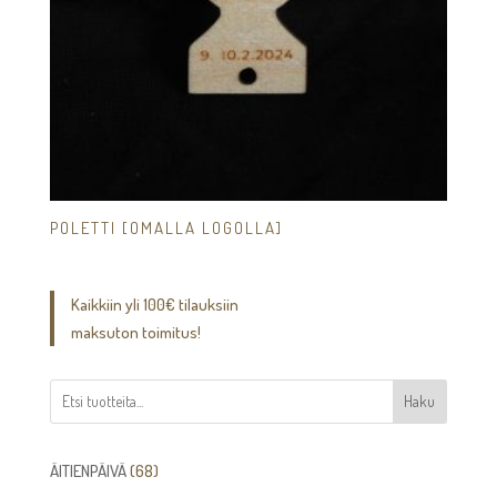
POLETTI [OMALLA LOGOLLA]
Kaikkiin yli 100€ tilauksiin
maksuton toimitus!
Haku
68
ÄITIENPÄIVÄ
68