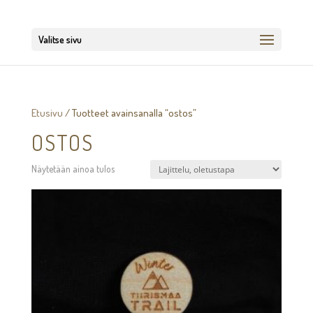
Valitse sivu
Etusivu
/ Tuotteet avainsanalla “ostos”
OSTOS
Näytetään ainoa tulos