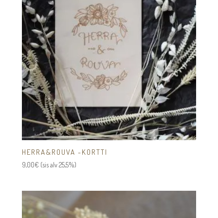
HERRA&ROUVA -KORTTI
9,00
€
(sis alv 25,5%)