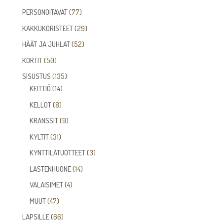
tuotetta
77
PERSONOITAVAT
77
tuotetta
29
KAKKUKORISTEET
29
tuotetta
52
HÄÄT JA JUHLAT
52
tuotetta
50
KORTIT
50
tuotetta
135
SISUSTUS
135
14
tuotetta
KEITTIÖ
14
tuotetta
8
KELLOT
8
tuotetta
9
KRANSSIT
9
tuotetta
31
KYLTIT
31
tuotetta
3
KYNTTILÄTUOTTEET
3
tuotetta
14
LASTENHUONE
14
tuotetta
4
VALAISIMET
4
tuotetta
47
MUUT
47
tuotetta
66
LAPSILLE
66