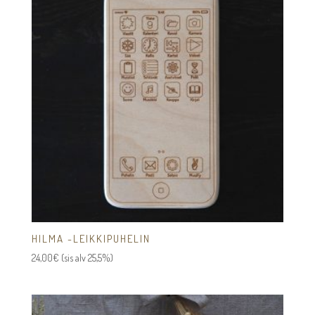
HILMA -LEIKKIPUHELIN
24,00
€
(sis alv 25,5%)