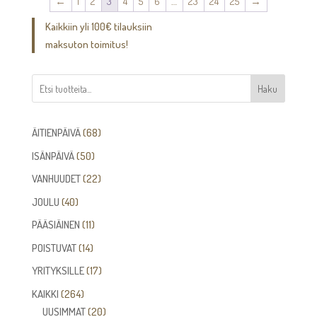
←
1
2
3
4
5
6
…
23
24
25
→
Kaikkiin yli 100€ tilauksiin
maksuton toimitus!
Haku
68
ÄITIENPÄIVÄ
68
tuotetta
50
ISÄNPÄIVÄ
50
tuotetta
22
VANHUUDET
22
tuotetta
40
JOULU
40
tuotetta
11
PÄÄSIÄINEN
11
tuotetta
14
POISTUVAT
14
tuotetta
17
YRITYKSILLE
17
tuotetta
264
KAIKKI
264
tuotetta
20
UUSIMMAT
20