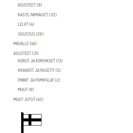
tuotetta
9
ASUSTEET
9
tuotetta
32
KASTE/NIMIÄISET
32
tuotetta
4
LELUT
4
tuotetta
26
SISUSTUS
26
tuotetta
46
MIEHILLE
46
tuotetta
31
ASUSTEET
31
tuotetta
13
KORUT JA KORVIKSET
13
tuotetta
5
KRAVATIT JA RUSETIT
5
tuotetta
2
PINNIT JA POMPULAT
2
tuotetta
9
MUUT
9
tuotetta
42
MUUT JUTUT
42
tuotetta