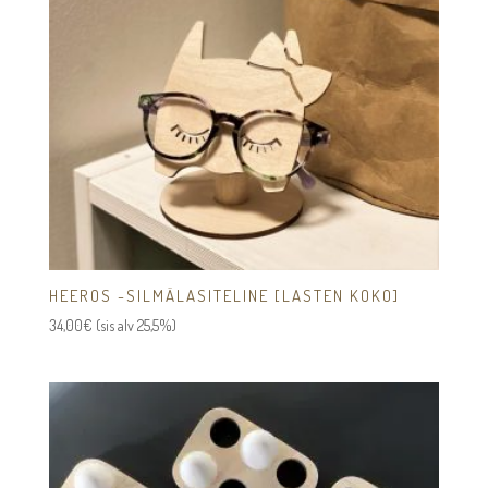
HEEROS -SILMÄLASITELINE [LASTEN KOKO]
34,00
€
(sis alv 25,5%)