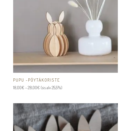
PUPU -PÖYTÄKORISTE
Hintaluokka:
18,00
€
–
28,00
€
(sis alv 25,5%)
18,00€
-
28,00€