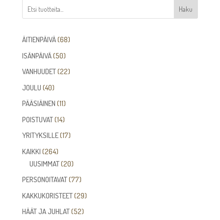
Haku
68
ÄITIENPÄIVÄ
68
tuotetta
50
ISÄNPÄIVÄ
50
tuotetta
22
VANHUUDET
22
tuotetta
40
JOULU
40
tuotetta
11
PÄÄSIÄINEN
11
tuotetta
14
POISTUVAT
14
tuotetta
17
YRITYKSILLE
17
tuotetta
264
KAIKKI
264
tuotetta
20
UUSIMMAT
20
tuotetta
77
PERSONOITAVAT
77
tuotetta
29
KAKKUKORISTEET
29
tuotetta
52
HÄÄT JA JUHLAT
52