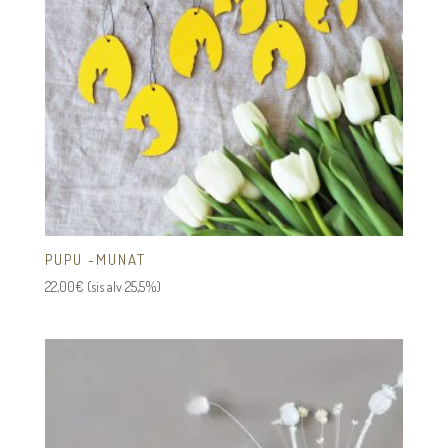
PUPU -MUNAT
22,00
€
(sis alv 25,5%)