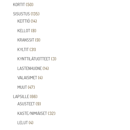
tuotetta
50
KORTIT
50
tuotetta
135
SISUSTUS
135
14
tuotetta
KEITTIÖ
14
tuotetta
8
KELLOT
8
tuotetta
9
KRANSSIT
9
tuotetta
31
KYLTIT
31
tuotetta
3
KYNTTILÄTUOTTEET
3
tuotetta
14
LASTENHUONE
14
tuotetta
4
VALAISIMET
4
tuotetta
47
MUUT
47
tuotetta
66
LAPSILLE
66
tuotetta
9
ASUSTEET
9
tuotetta
32
KASTE/NIMIÄISET
32
tuotetta
4
LELUT
4
tuotetta