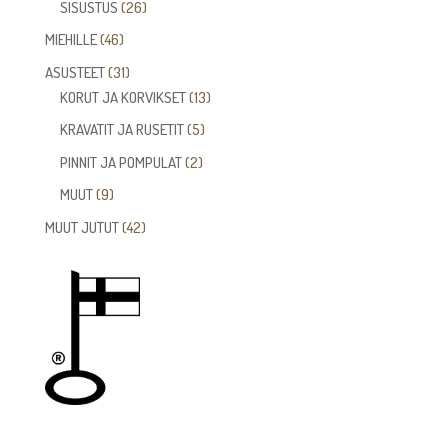
26
SISUSTUS
26
tuotetta
46
MIEHILLE
46
tuotetta
31
ASUSTEET
31
tuotetta
13
KORUT JA KORVIKSET
13
tuotetta
5
KRAVATIT JA RUSETIT
5
tuotetta
2
PINNIT JA POMPULAT
2
tuotetta
9
MUUT
9
tuotetta
42
MUUT JUTUT
42
tuotetta