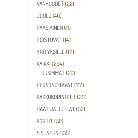
tuotetta
22
VANHUUDET
22
tuotetta
40
JOULU
40
tuotetta
11
PÄÄSIÄINEN
11
tuotetta
14
POISTUVAT
14
tuotetta
17
YRITYKSILLE
17
tuotetta
264
KAIKKI
264
tuotetta
20
UUSIMMAT
20
tuotetta
77
PERSONOITAVAT
77
tuotetta
29
KAKKUKORISTEET
29
tuotetta
52
HÄÄT JA JUHLAT
52
tuotetta
50
KORTIT
50
tuotetta
135
SISUSTUS
135