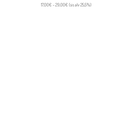
Hintaluokka:
17,00
€
–
29,00
€
(sis alv 25,5%)
17,00€
-
29,00€