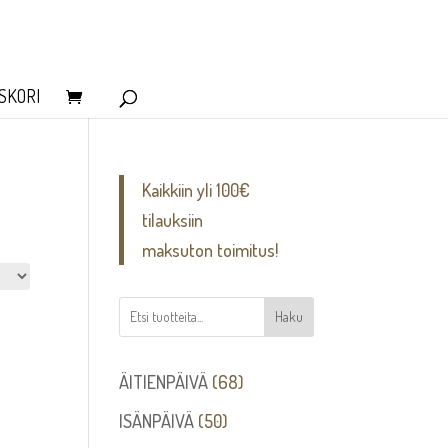
SKORI
Kaikkiin yli 100€
tilauksiin
maksuton toimitus!
Haku
68
ÄITIENPÄIVÄ
68
tuotetta
50
ISÄNPÄIVÄ
50