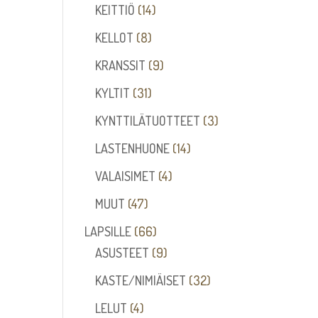
14
tuotetta
KEITTIÖ
14
tuotetta
8
KELLOT
8
tuotetta
9
KRANSSIT
9
tuotetta
31
KYLTIT
31
tuotetta
3
KYNTTILÄTUOTTEET
3
tuotetta
14
LASTENHUONE
14
tuotetta
4
VALAISIMET
4
tuotetta
47
MUUT
47
tuotetta
66
LAPSILLE
66
tuotetta
9
ASUSTEET
9
tuotetta
32
KASTE/NIMIÄISET
32
tuotetta
4
LELUT
4