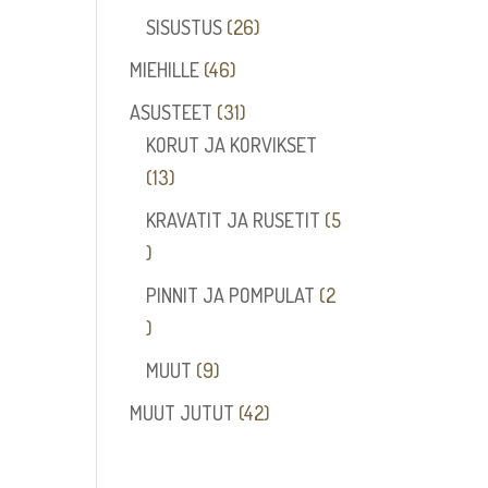
tuotetta
26
SISUSTUS
26
tuotetta
46
MIEHILLE
46
tuotetta
31
ASUSTEET
31
tuotetta
KORUT JA KORVIKSET
13
13
tuotetta
KRAVATIT JA RUSETIT
5
5
tuotetta
PINNIT JA POMPULAT
2
2
tuotetta
9
MUUT
9
tuotetta
42
MUUT JUTUT
42
tuotetta