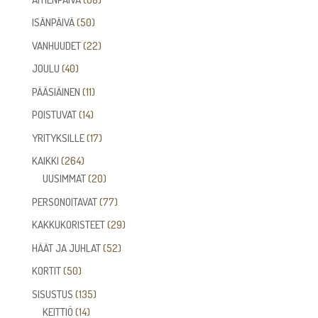
tuotetta
50
ISÄNPÄIVÄ
50
tuotetta
22
VANHUUDET
22
tuotetta
40
JOULU
40
tuotetta
11
PÄÄSIÄINEN
11
tuotetta
14
POISTUVAT
14
tuotetta
17
YRITYKSILLE
17
tuotetta
264
KAIKKI
264
tuotetta
20
UUSIMMAT
20
tuotetta
77
PERSONOITAVAT
77
tuotetta
29
KAKKUKORISTEET
29
tuotetta
52
HÄÄT JA JUHLAT
52
tuotetta
50
KORTIT
50
tuotetta
135
SISUSTUS
135
14
tuotetta
KEITTIÖ
14