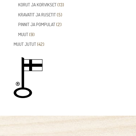
tuotetta
13
KORUT JA KORVIKSET
13
tuotetta
5
KRAVATIT JA RUSETIT
5
tuotetta
2
PINNIT JA POMPULAT
2
tuotetta
9
MUUT
9
tuotetta
42
MUUT JUTUT
42
tuotetta