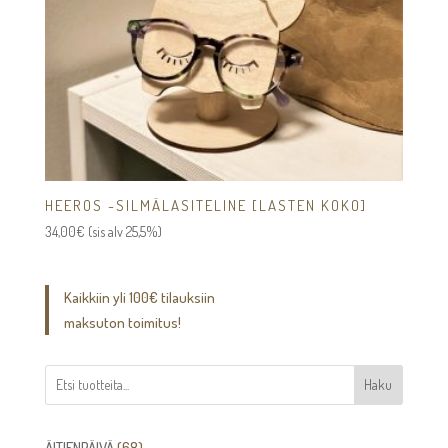
HEEROS -SILMÄLASITELINE [LASTEN KOKO]
34,00
€
(sis alv 25,5%)
Kaikkiin yli 100€ tilauksiin
maksuton toimitus!
Haku
68
ÄITIENPÄIVÄ
68