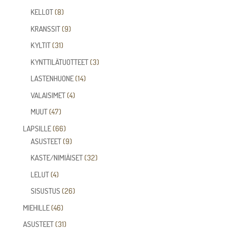
tuotetta
8
KELLOT
8
tuotetta
9
KRANSSIT
9
tuotetta
31
KYLTIT
31
tuotetta
3
KYNTTILÄTUOTTEET
3
tuotetta
14
LASTENHUONE
14
tuotetta
4
VALAISIMET
4
tuotetta
47
MUUT
47
tuotetta
66
LAPSILLE
66
tuotetta
9
ASUSTEET
9
tuotetta
32
KASTE/NIMIÄISET
32
tuotetta
4
LELUT
4
tuotetta
26
SISUSTUS
26
tuotetta
46
MIEHILLE
46
tuotetta
31
ASUSTEET
31