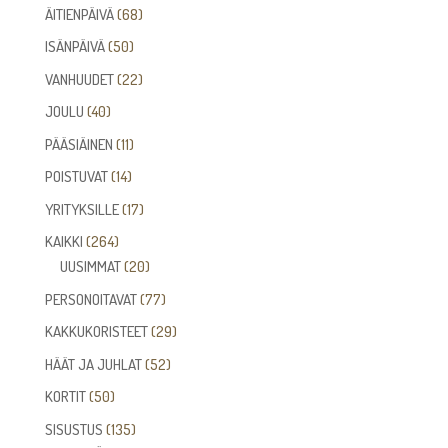
68
ÄITIENPÄIVÄ
68
tuotetta
50
ISÄNPÄIVÄ
50
tuotetta
22
VANHUUDET
22
tuotetta
40
JOULU
40
tuotetta
11
PÄÄSIÄINEN
11
tuotetta
14
POISTUVAT
14
tuotetta
17
YRITYKSILLE
17
tuotetta
264
KAIKKI
264
tuotetta
20
UUSIMMAT
20
tuotetta
77
PERSONOITAVAT
77
tuotetta
29
KAKKUKORISTEET
29
tuotetta
52
HÄÄT JA JUHLAT
52
tuotetta
50
KORTIT
50
tuotetta
135
SISUSTUS
135