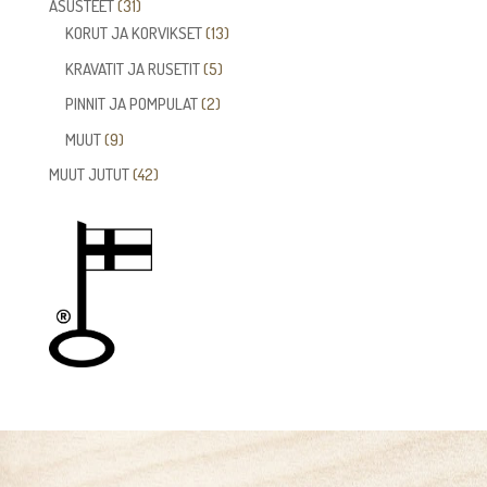
31
ASUSTEET
31
tuotetta
13
KORUT JA KORVIKSET
13
tuotetta
5
KRAVATIT JA RUSETIT
5
tuotetta
2
PINNIT JA POMPULAT
2
tuotetta
9
MUUT
9
tuotetta
42
MUUT JUTUT
42
tuotetta