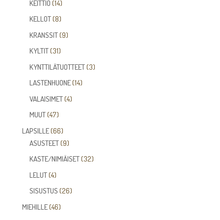
14
tuotetta
KEITTIÖ
14
tuotetta
8
KELLOT
8
tuotetta
9
KRANSSIT
9
tuotetta
31
KYLTIT
31
tuotetta
3
KYNTTILÄTUOTTEET
3
tuotetta
14
LASTENHUONE
14
tuotetta
4
VALAISIMET
4
tuotetta
47
MUUT
47
tuotetta
66
LAPSILLE
66
tuotetta
9
ASUSTEET
9
tuotetta
32
KASTE/NIMIÄISET
32
tuotetta
4
LELUT
4
tuotetta
26
SISUSTUS
26
tuotetta
46
MIEHILLE
46
tuotetta