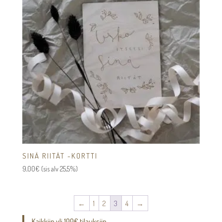
SINÄ RIITÄT -KORTTI
9,00
€
(sis alv 25,5%)
←
1
2
3
4
→
Kaikkiin yli 100€ tilauksiin