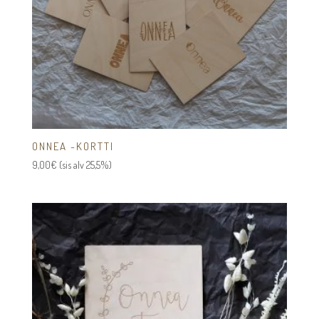
ONNEA -KORTTI
9,00
€
(sis alv 25,5%)