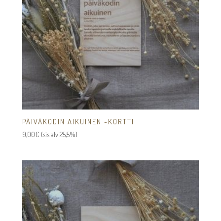
PÄIVÄKODIN AIKUINEN -KORTTI
9,00
€
(sis alv 25,5%)