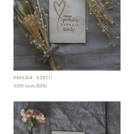
RAKKAIN -KORTTI
9,00
€
(sis alv 25,5%)