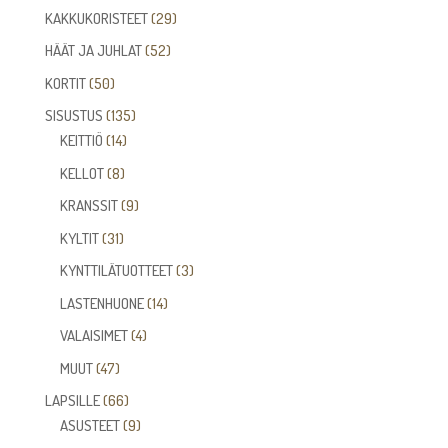
tuotetta
29
KAKKUKORISTEET
29
tuotetta
52
HÄÄT JA JUHLAT
52
tuotetta
50
KORTIT
50
tuotetta
135
SISUSTUS
135
14
tuotetta
KEITTIÖ
14
tuotetta
8
KELLOT
8
tuotetta
9
KRANSSIT
9
tuotetta
31
KYLTIT
31
tuotetta
3
KYNTTILÄTUOTTEET
3
tuotetta
14
LASTENHUONE
14
tuotetta
4
VALAISIMET
4
tuotetta
47
MUUT
47
tuotetta
66
LAPSILLE
66
tuotetta
9
ASUSTEET
9