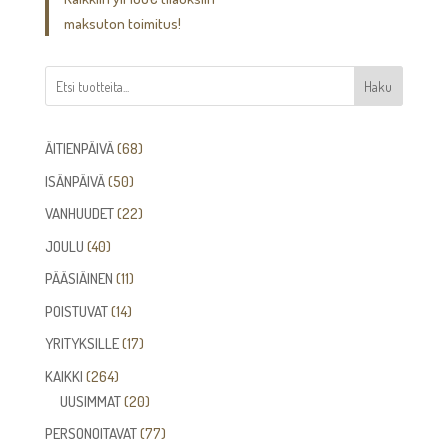
maksuton toimitus!
Haku
68
ÄITIENPÄIVÄ
68
tuotetta
50
ISÄNPÄIVÄ
50
tuotetta
22
VANHUUDET
22
tuotetta
40
JOULU
40
tuotetta
11
PÄÄSIÄINEN
11
tuotetta
14
POISTUVAT
14
tuotetta
17
YRITYKSILLE
17
tuotetta
264
KAIKKI
264
tuotetta
20
UUSIMMAT
20
tuotetta
77
PERSONOITAVAT
77