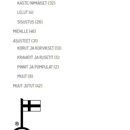
tuotetta
32
KASTE/NIMIÄISET
32
tuotetta
4
LELUT
4
tuotetta
26
SISUSTUS
26
tuotetta
46
MIEHILLE
46
tuotetta
31
ASUSTEET
31
tuotetta
13
KORUT JA KORVIKSET
13
tuotetta
5
KRAVATIT JA RUSETIT
5
tuotetta
2
PINNIT JA POMPULAT
2
tuotetta
9
MUUT
9
tuotetta
42
MUUT JUTUT
42
tuotetta