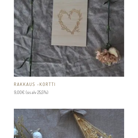
RAKKAUS -KORTTI
9,00
€
(sis alv 25,5%)