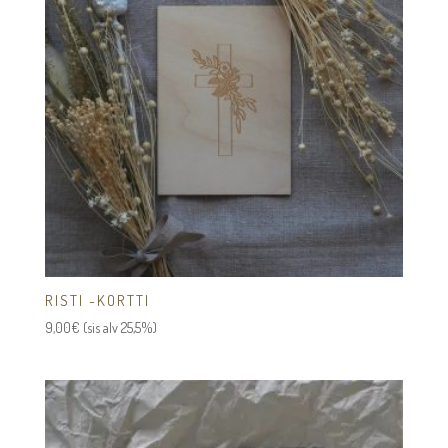
RISTI -KORTTI
9,00
€
(sis alv 25,5%)