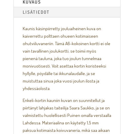
KUVAUS
LISÄTIEDOT
Kaunis käsinpiirretty jouluaiheinen kuva on
kaiverrettu polttaen ohueen kotimaiseen
ohutviiluvaneriin. Tämä A6-kokoinen kortti ei ole
vain tavallinen joulukortti; se toimii myös
pienenä tauluna, joka tuo joulun tunnelmaa
monivuotisesti. Voit asettaa kortin koristeeksi
hyllylle, pöydälle tai ikkunalaudalle, ja se
muistuttaa sinua joka vuosi joulun ilosta ja
yhdessäolosta.
Enkeli-kortin kauniin kuvan on suunnitellut ja
piirtänyt lahjakas taiteilija Saara Saukko, ja se on
valmistettu huolellisesti Puinen omalla verstaalla
Lahdessa. Materiaalina on käytetty 1,5 mm
paksua kotimaista koivuvaneria, mikä saa aikaan