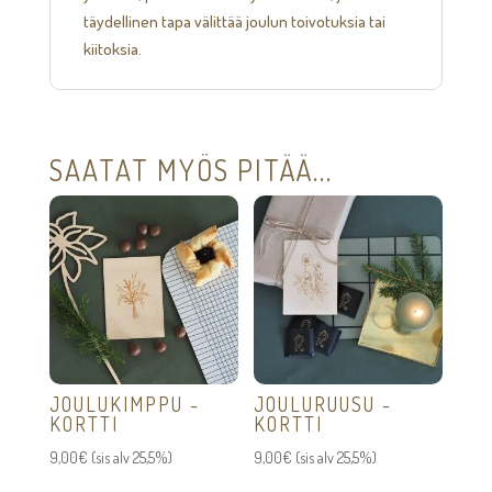
täydellinen tapa välittää joulun toivotuksia tai
kiitoksia.
SAATAT MYÖS PITÄÄ...
JOULUKIMPPU -
JOULURUUSU -
KORTTI
KORTTI
9,00
€
(sis alv 25,5%)
9,00
€
(sis alv 25,5%)