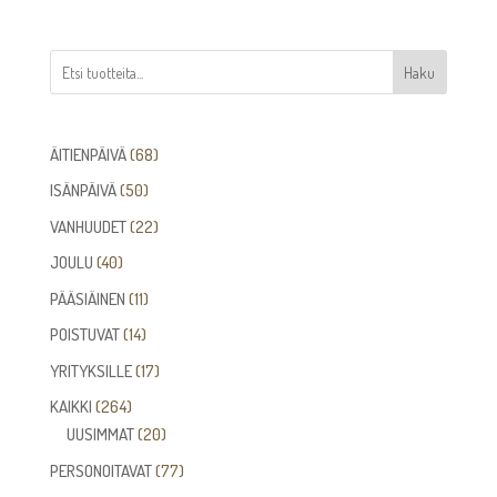
Haku
68
ÄITIENPÄIVÄ
68
tuotetta
50
ISÄNPÄIVÄ
50
tuotetta
22
VANHUUDET
22
tuotetta
40
JOULU
40
tuotetta
11
PÄÄSIÄINEN
11
tuotetta
14
POISTUVAT
14
tuotetta
17
YRITYKSILLE
17
tuotetta
264
KAIKKI
264
tuotetta
20
UUSIMMAT
20
tuotetta
77
PERSONOITAVAT
77