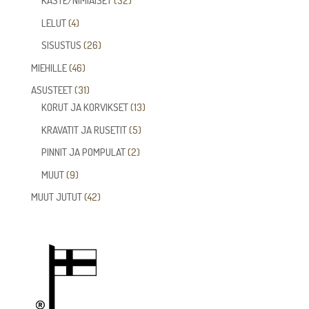
KASTE/NIMIÄISET
32
tuotetta
4
LELUT
4
tuotetta
26
SISUSTUS
26
tuotetta
46
MIEHILLE
46
tuotetta
31
ASUSTEET
31
tuotetta
13
KORUT JA KORVIKSET
13
tuotetta
5
KRAVATIT JA RUSETIT
5
tuotetta
2
PINNIT JA POMPULAT
2
tuotetta
9
MUUT
9
tuotetta
42
MUUT JUTUT
42
tuotetta