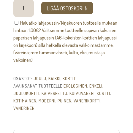
Enkeli
LISÄÄ OSTOSKORIIN
-
kortti
Haluatko lahjapussin/kirjekuoren tuotteelle mukaan
määrä
hintaan
1,00
€
? Valitsemme tuotteelle sopivan kokoisen
paperisen lahjapussin (A6-kokoisten korttien lahjapussi
on kirjekuori) sillä hetkellä olevasta valikoimastamme.
(väreinä; mm tummanvihreä, kulta, eko, musta ja
valkoinen)
OSASTOT:
JOULU
,
KAIKKI
,
KORTIT
AVAINSANAT TUOTTEELLE
EKOLOGINEN
,
ENKELI
,
JOULUKORTTI
,
KAIVERRETTU
,
KOIVUVANERI
,
KORTTI
,
KOTIMAINEN
,
MODERNI
,
PUINEN
,
VANERIKORTTI
,
VANERINEN