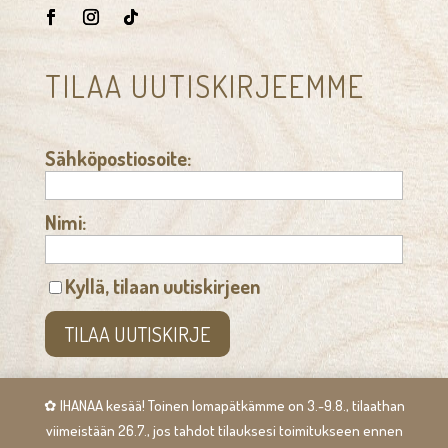
TILAA UUTISKIRJEEMME
Sähköpostiosoite:
Nimi:
Kyllä, tilaan uutiskirjeen
✿ IHANAA kesää! Toinen lomapätkämme on 3.-9.8., tilaathan
viimeistään 26.7., jos tahdot tilauksesi toimitukseen ennen