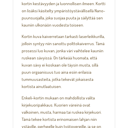
kortin kestävyyden ja luonnollisen ilmeen. Kortti
on lisäksi käsitelty ympäristöystävällisellä Nano-
puunsuojalla, joka suojaa puuta ja säilyttää sen
kauniin ulkonäön vuodesta toiseen.
Kortin kuva kaiverretaan tarkasti laserleikkurilla,
jolloin syntyy niin sanottu polttokaiverrus. Tämä
prosessi luo kuvan, jonka väri vaihtelee kauniin
ruskean sävyissä. On tärkeää huomata, että
kuvan sävy ei koskaan ole täysin musta, sillä
puun orgaanisuus tuo aina esiin erilaisia
tummuusasteita, jotka tekevät jokaisesta
kortista ainutlaatuisen.
Enkeli-kortin mukaan on mahdollista valita
kirjekuoripakkaus. Kuorien väreinä ovat
valkoinen, musta, harmaa tai ruskea kirjekuori.
Tämä tekee kortista erinomaisen lahjan niin
ystäville, perheelle kuin työtovereille, ja se on