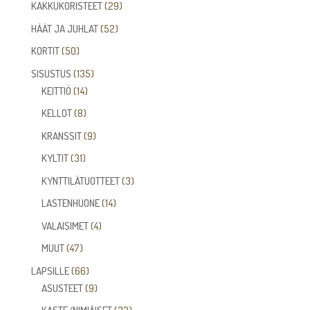
tuotetta
29
KAKKUKORISTEET
29
tuotetta
52
HÄÄT JA JUHLAT
52
tuotetta
50
KORTIT
50
tuotetta
135
SISUSTUS
135
14
tuotetta
KEITTIÖ
14
tuotetta
8
KELLOT
8
tuotetta
9
KRANSSIT
9
tuotetta
31
KYLTIT
31
tuotetta
3
KYNTTILÄTUOTTEET
3
tuotetta
14
LASTENHUONE
14
tuotetta
4
VALAISIMET
4
tuotetta
47
MUUT
47
tuotetta
66
LAPSILLE
66
tuotetta
9
ASUSTEET
9
tuotetta
32