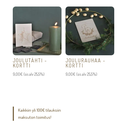
JOULUTÄHTI -
JOULURAUHAA -
KORTTI
KORTTI
9,00
€
(sis alv 25,5%)
9,00
€
(sis alv 25,5%)
Kaikkiin yli 100€ tilauksiin
maksuton toimitus!