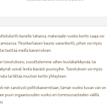
ttelukortti kenelle tahansa, materiaalin vuoksi kortin saaja voi
tamisessa. Yksinkertaisen kaunis vanerikortti, johon voi myös
tai teettää meillä kaiverruksen.
man toivotuksesi, suosittelemme siihen kuulakärkikynää, tai
akynät voivat levitä ikävästi puunsyihin. Toivotuksen voi myös
liimata tai liittää muutoin kortin yhteyteen.
 eli niin sanotusti polttokaiverretaan, tämän vuoksi kuvan väri on
elee puun orgaanisuuden vuoksi eri tummuusasteiden välillä.
i.