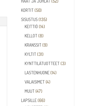
52
HÄÄT JA JUHLAT
52
tuotetta
50
KORTIT
50
tuotetta
135
SISUSTUS
135
14
tuotetta
KEITTIÖ
14
tuotetta
8
KELLOT
8
tuotetta
9
KRANSSIT
9
tuotetta
31
KYLTIT
31
tuotetta
3
KYNTTILÄTUOTTEET
3
tuotetta
14
LASTENHUONE
14
tuotetta
4
VALAISIMET
4
tuotetta
47
MUUT
47
tuotetta
66
LAPSILLE
66