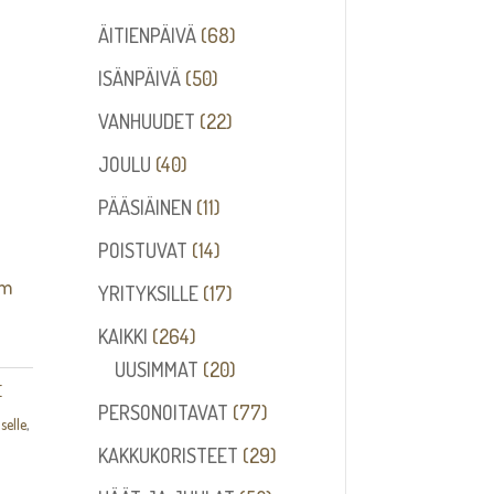
68
ÄITIENPÄIVÄ
68
tuotetta
50
ISÄNPÄIVÄ
50
tuotetta
22
VANHUUDET
22
tuotetta
40
JOULU
40
tuotetta
11
PÄÄSIÄINEN
11
tuotetta
14
POISTUVAT
14
tuotetta
mm
17
YRITYKSILLE
17
tuotetta
264
KAIKKI
264
tuotetta
20
UUSIMMAT
20
E
tuotetta
77
PERSONOITAVAT
77
selle
,
tuotetta
29
KAKKUKORISTEET
29
tuotetta