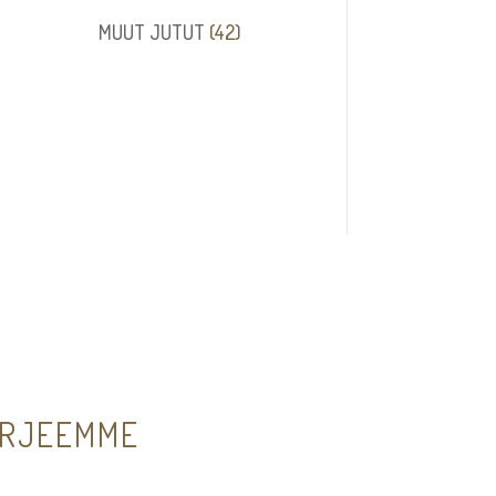
tuotetta
42
MUUT JUTUT
42
tuotetta
IRJEEMME