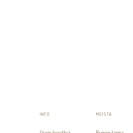
INFO
MEISTÄ
Usein kysyttyä
Puinen tarina