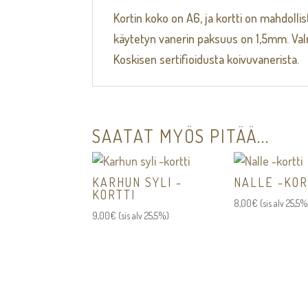
Kortin koko on A6, ja kortti on mahdollist
käytetyn vanerin paksuus on 1,5mm. Va
Koskisen sertifioidusta koivuvanerista.
SAATAT MYÖS PITÄÄ...
KARHUN SYLI -
NALLE -KOR
KORTTI
8,00
€
(sis alv 25,5%
9,00
€
(sis alv 25,5%)