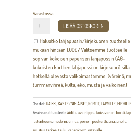
Varastossa
Jänö
LISÄÄ OSTOSKORIIN
-
kortti
Haluatko lahjapussin/kirjekuoren tuotteelle
määrä
mukaan hintaan
1,00
€
? Valitsemme tuotteelle
sopivan kokoisen paperisen lahjapussin (A6-
kokoisten korttien lahjapussi on kirjekuori) sillä
hetkellä olevasta valikoimastamme. (väreinä; 
tummanvihreä, kulta, eko, musta ja valkoinen)
Osastot:
KAIKKI
,
KASTE/NIMIÄISET
,
KORTIT
,
LAPSILLE
,
MIEHILL
Avainsanat tuotteelle
äidille
,
avainlippu
,
koivuvaneri
,
kortti
,
lap
lastenhuone
,
moderni
,
onnea
,
puinen
,
puukortti
,
sinä
,
sinulle
,
sisustus
,
tärkeä
,
taulu
,
vanerikortti
,
ystävälle