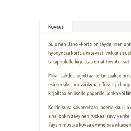
Kuvaus
Suloinen Jänö -kortti on täydellinen onni
hyödyntää korttia kätevästi vaikka sisus
takapuolelle kirjoittaa omat toivotukset 
Mikäli tahdot kirjoittaa kortin taakse o
esimerkiksi puuvärikynää. Tussit ja huop
kirjoittaa erilliselle paperille, jonka voi 
Kortin kuva kaiverretaan laserleikkurilla
aina jonkin sävyinen ruskea, sävy vaiht
Täysin mustaa kuvaa emme saa aikaiseks