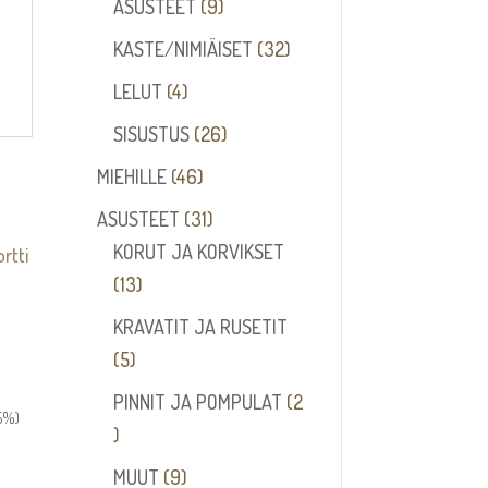
tuotetta
9
ASUSTEET
9
tuotetta
32
KASTE/NIMIÄISET
32
tuotetta
4
LELUT
4
tuotetta
26
SISUSTUS
26
tuotetta
46
MIEHILLE
46
tuotetta
31
ASUSTEET
31
tuotetta
KORUT JA KORVIKSET
13
13
tuotetta
KRAVATIT JA RUSETIT
I
5
5
tuotetta
PINNIT JA POMPULAT
2
a:
,5%)
2
tuotetta
9
MUUT
9