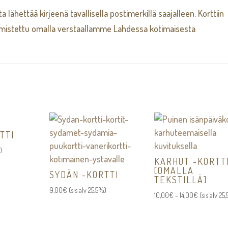
a lähettää kirjeenä tavallisella postimerkillä saajalleen. Korttiin
lmistettu omalla verstaallamme Lahdessa kotimaisesta
TTI
)
KARHUT -KORTT
[OMALLA
SYDÄN -KORTTI
TEKSTILLÄ]
9,00
€
(sis alv 25,5%)
Hintaluokk
10,00
€
–
14,00
€
(sis alv 25
10,00€
-