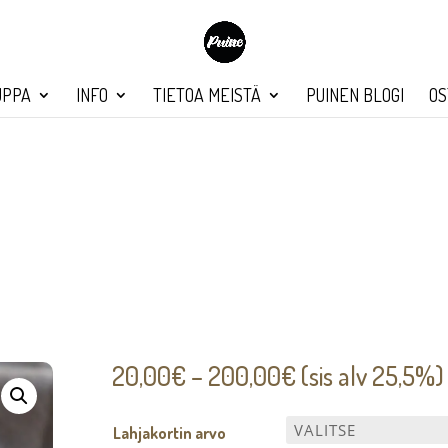
UPPA
INFO
TIETOA MEISTÄ
PUINEN BLOGI
OS
Hintaluokka:
20,00
€
–
200,00
€
(sis alv 25,5%)
20,00€
-
Lahjakortin arvo