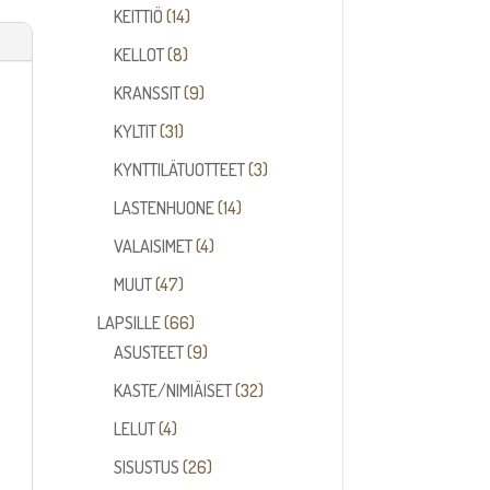
14
tuotetta
KEITTIÖ
14
tuotetta
8
KELLOT
8
tuotetta
9
KRANSSIT
9
tuotetta
31
KYLTIT
31
tuotetta
3
KYNTTILÄTUOTTEET
3
tuotetta
14
LASTENHUONE
14
tuotetta
4
VALAISIMET
4
tuotetta
47
MUUT
47
tuotetta
66
LAPSILLE
66
tuotetta
9
ASUSTEET
9
tuotetta
32
KASTE/NIMIÄISET
32
tuotetta
4
LELUT
4
tuotetta
26
SISUSTUS
26