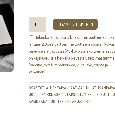
200,00€
Lahjakortti
LISÄÄ OSTOSKORIIN
[sähköinen]
määrä
Haluatko lahjapussin/kirjekuoren tuotteelle muk
hintaan
2,00
€
? Valitsemme tuotteelle sopivan kokoi
paperisen lahjapussin (A6-kokoisten korttien lahjapus
on kirjekuori) sillä hetkellä olevasta valikoimastamme
(väreinä; mm tummanvihreä, kulta, eko, musta ja
valkoinen)
OSASTOT:
ÄITIENPÄIVÄ
,
HÄÄT JA JUHLAT
,
ISÄNPÄIV
JOULU
,
KAIKKI
,
KORTIT
,
LAPSILLE
,
MIEHILLE
,
MUUT J
AVAINSANA TUOTTEELLE
LAHJAKORTTI