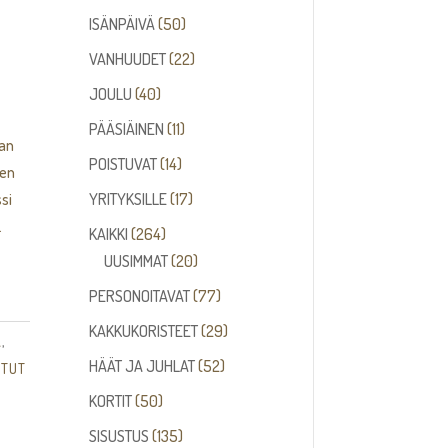
tuotetta
50
ISÄNPÄIVÄ
50
tuotetta
22
VANHUUDET
22
tuotetta
40
JOULU
40
tuotetta
11
PÄÄSIÄINEN
11
aan
tuotetta
14
POISTUVAT
14
sen
tuotetta
17
si
YRITYKSILLE
17
tuotetta
.
264
KAIKKI
264
tuotetta
20
UUSIMMAT
20
tuotetta
77
PERSONOITAVAT
77
tuotetta
29
KAKKUKORISTEET
29
Ä
,
tuotetta
52
HÄÄT JA JUHLAT
52
UTUT
tuotetta
50
KORTIT
50
tuotetta
135
SISUSTUS
135