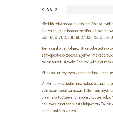
KUVAUS
Mietitkö mitä antaa lahjaksi ristiäisissä, synt
itse valita jotain ihanaa meidän kattavasta 
50€, 60€, 70€, 80€, 90€, 100€, 150€ ja 200
Tämä sähköinen lahjakortti on tulostettava tai
sähköpostiosoitteeseen, jonka ilmoitat tilauk
tällöin toimitustavaksi "nouto". jolloin et mak
Mikäli haluat fyysisen vanerisen lahjakortin, o
Vinkki. Joskus tiedät mitä haluat ostaa, mutte
valmistamiseen tarvitaan. Tällöin voit myös 
tilaamalla tuotteen normaalisti tuotesivulta.
haluavasi tuotteen sijasta lahjakortin. Tällö
tiedot tuotetta varten.