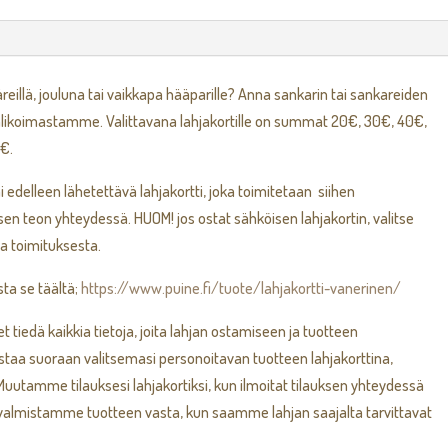
täreillä, jouluna tai vaikkapa hääparille? Anna sankarin tai sankareiden
valikoimastamme. Valittavana lahjakortille on summat 20€, 30€, 40€,
€.
 edelleen lähetettävä lahjakortti, joka toimitetaan siihen
sen teon yhteydessä. HUOM! jos ostat sähköisen lahjakortin, valitse
sa toimituksesta.
sta se täältä;
https://www.puine.fi/tuote/lahjakortti-vanerinen/
t tiedä kaikkia tietoja, joita lahjan ostamiseen ja tuotteen
ostaa suoraan valitsemasi personoitavan tuotteen lahjakorttina,
 Muutamme tilauksesi lahjakortiksi, kun ilmoitat tilauksen yhteydessä
in valmistamme tuotteen vasta, kun saamme lahjan saajalta tarvittavat