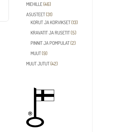
tuotetta
46
MIEHILLE
46
tuotetta
31
ASUSTEET
31
tuotetta
13
KORUT JA KORVIKSET
13
tuotetta
5
KRAVATIT JA RUSETIT
5
tuotetta
2
PINNIT JA POMPULAT
2
tuotetta
9
MUUT
9
tuotetta
42
MUUT JUTUT
42
tuotetta