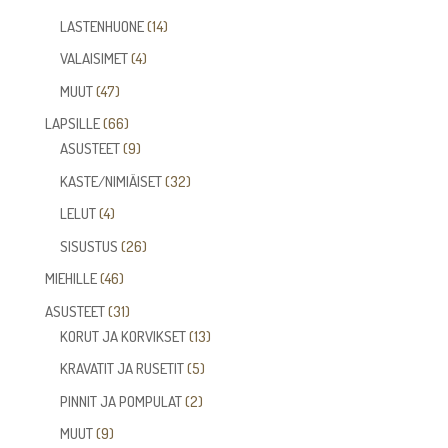
tuotetta
14
LASTENHUONE
14
tuotetta
4
VALAISIMET
4
tuotetta
47
MUUT
47
tuotetta
66
LAPSILLE
66
tuotetta
9
ASUSTEET
9
tuotetta
32
KASTE/NIMIÄISET
32
tuotetta
4
LELUT
4
tuotetta
26
SISUSTUS
26
tuotetta
46
MIEHILLE
46
tuotetta
31
ASUSTEET
31
tuotetta
13
KORUT JA KORVIKSET
13
tuotetta
5
KRAVATIT JA RUSETIT
5
tuotetta
2
PINNIT JA POMPULAT
2
tuotetta
9
MUUT
9