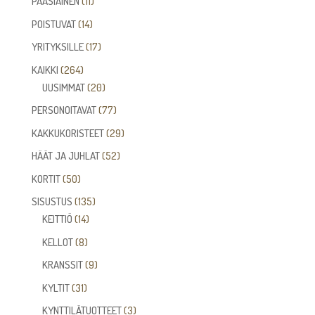
11
PÄÄSIÄINEN
11
tuotetta
14
POISTUVAT
14
tuotetta
17
YRITYKSILLE
17
tuotetta
264
KAIKKI
264
tuotetta
20
UUSIMMAT
20
tuotetta
77
PERSONOITAVAT
77
tuotetta
29
KAKKUKORISTEET
29
tuotetta
52
HÄÄT JA JUHLAT
52
tuotetta
50
KORTIT
50
tuotetta
135
SISUSTUS
135
14
tuotetta
KEITTIÖ
14
tuotetta
8
KELLOT
8
tuotetta
9
KRANSSIT
9
tuotetta
31
KYLTIT
31
tuotetta
3
KYNTTILÄTUOTTEET
3