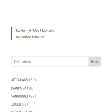
14,00€
-
21,00€
Kaikkiin yli 100€ tilauksiin
maksuton toimitus!
Haku
68
ÄITIENPÄIVÄ
68
tuotetta
50
ISÄNPÄIVÄ
50
tuotetta
22
VANHUUDET
22
tuotetta
40
JOULU
40
tuotetta