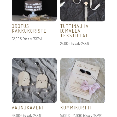
ODOTUS -
TUTTINAUHA
KAKKUKORISTE
[OMALLA
TEKSTILLÄ]
22,00
€
(sis alv 25,5%)
24,00
€
(sis alv 25,5%)
VAUNUKAVERI
KUMMIKORTTI
Hintaluokka:
26,00
€
(sis alv 25,5%)
14,00
€
–
21,00
€
(sis alv 25,5%)