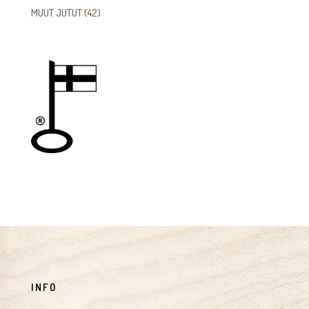
tuotetta
42
MUUT JUTUT
42
tuotetta
INFO