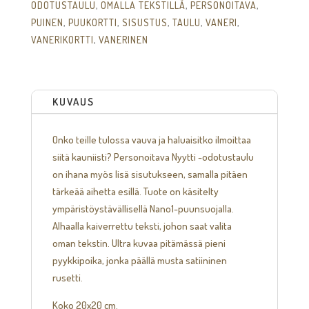
ODOTUSTAULU
,
OMALLA TEKSTILLÄ
,
PERSONOITAVA
,
PUINEN
,
PUUKORTTI
,
SISUSTUS
,
TAULU
,
VANERI
,
VANERIKORTTI
,
VANERINEN
KUVAUS
Onko teille tulossa vauva ja haluaisitko ilmoittaa
siitä kauniisti? Personoitava Nyytti -odotustaulu
on ihana myös lisä sisutukseen, samalla pitäen
tärkeää aihetta esillä. Tuote on käsitelty
ympäristöystävällisellä Nano1-puunsuojalla.
Alhaalla kaiverrettu teksti, johon saat valita
oman tekstin. Ultra kuvaa pitämässä pieni
pyykkipoika, jonka päällä musta satiininen
rusetti.
Koko 20x20 cm.