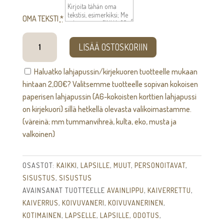
OMA TEKSTI
*
Nyytti
LISÄÄ OSTOSKORIIN
-
odotustaulu
Haluatko lahjapussin/kirjekuoren tuotteelle mukaan
määrä
hintaan
2,00
€
? Valitsemme tuotteelle sopivan kokoisen
paperisen lahjapussin (A6-kokoisten korttien lahjapussi
on kirjekuori) sillä hetkellä olevasta valikoimastamme.
(väreinä; mm tummanvihreä, kulta, eko, musta ja
valkoinen)
OSASTOT:
KAIKKI
,
LAPSILLE
,
MUUT
,
PERSONOITAVAT
,
SISUSTUS
,
SISUSTUS
AVAINSANAT TUOTTEELLE
AVAINLIPPU
,
KAIVERRETTU
,
KAIVERRUS
,
KOIVUVANERI
,
KOIVUVANERINEN
,
KOTIMAINEN
,
LAPSELLE
,
LAPSILLE
,
ODOTUS
,