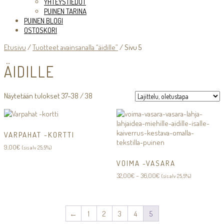
YHTEYSTIEDOT
PUINEN TARINA
PUINEN BLOGI
OSTOSKORI
Etusivu
/
Tuotteet avainsanalla “äidille”
/ Sivu 5
ÄIDILLE
Näytetään tulokset 37–38 / 38
VARPAHAT -KORTTI
9,00
€
(sis alv 25,5%)
VOIMA -VASARA
Hintaluokka:
32,00
€
–
36,00
€
(sis alv 25,5%)
32,00€
-
36,00€
←
1
2
3
4
5