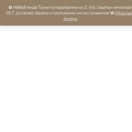
✿ IHANAA kesää! Toinen lomapätkämme on 3.-9.8., tilaathan viimeistää
26.7., jos tahdot tilauksesi toimitukseen ennen lomaamme! ✿
Piilota tä
ilmoitus