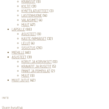
tuotetta
9
KRANSSIT
9
31
tuotetta
KYLTIT
31
tuotetta
3
KYNTTILÄTUOTTEET
3
14
tuotetta
LASTENHUONE
14
4
tuotetta
VALAISIMET
4
47
tuotetta
MUUT
47
66
tuotetta
LAPSILLE
66
tuotetta
9
ASUSTEET
9
tuotetta
32
KASTE/NIMIÄISET
32
4
tuotetta
LELUT
4
tuotetta
26
SISUSTUS
26
46
tuotetta
MIEHILLE
46
tuotetta
31
ASUSTEET
31
tuotetta
13
KORUT JA KORVIKSET
13
5
tuotetta
KRAVATIT JA RUSETIT
5
2
tuotetta
PINNIT JA POMPULAT
2
9
tuotetta
MUUT
9
tuotetta
42
MUUT JUTUT
42
tuotetta
INFO
Usein kysyttyä