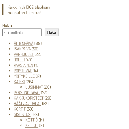
Kaikkiin yli 100€ tilauksiin
maksuton toimitus!
Haku
Haku
68
ÄITIENPÄIVÄ
68
50
tuotetta
ISÄNPÄIVÄ
50
tuotetta
22
VANHUUDET
22
40
tuotetta
JOULU
40
tuotetta
11
PÄÄSIÄINEN
11
14
tuotetta
POISTUVAT
14
tuotetta
17
YRITYKSILLE
17
264
tuotetta
KAIKKI
264
tuotetta
20
UUSIMMAT
20
77
tuotetta
PERSONOITAVAT
77
tuotetta
29
KAKKUKORISTEET
29
52
tuotetta
HÄÄT JA JUHLAT
52
50
tuotetta
KORTIT
50
tuotetta
135
SISUSTUS
135
tuotetta
14
KEITTIÖ
14
tuotetta
8
KELLOT
8