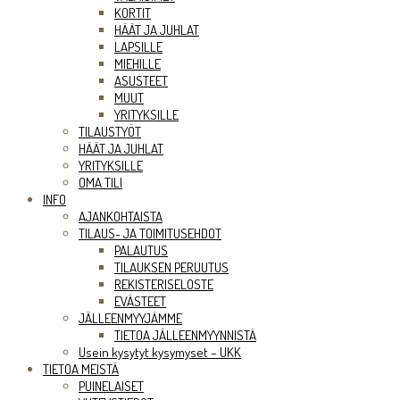
KORTIT
HÄÄT JA JUHLAT
LAPSILLE
MIEHILLE
ASUSTEET
MUUT
YRITYKSILLE
TILAUSTYÖT
HÄÄT JA JUHLAT
YRITYKSILLE
OMA TILI
INFO
AJANKOHTAISTA
TILAUS- JA TOIMITUSEHDOT
PALAUTUS
TILAUKSEN PERUUTUS
REKISTERISELOSTE
EVÄSTEET
JÄLLEENMYYJÄMME
TIETOA JÄLLEENMYYNNISTÄ
Usein kysytyt kysymyset – UKK
TIETOA MEISTÄ
PUINELAISET