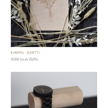
KIMPPU -KORTTI
9,00
€
(sis alv 25,5%)