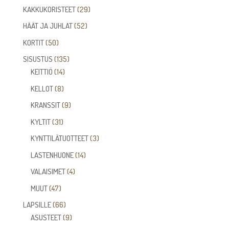
tuotetta
29
KAKKUKORISTEET
29
tuotetta
52
HÄÄT JA JUHLAT
52
tuotetta
50
KORTIT
50
tuotetta
135
SISUSTUS
135
14
tuotetta
KEITTIÖ
14
tuotetta
8
KELLOT
8
tuotetta
9
KRANSSIT
9
tuotetta
31
KYLTIT
31
tuotetta
3
KYNTTILÄTUOTTEET
3
tuotetta
14
LASTENHUONE
14
tuotetta
4
VALAISIMET
4
tuotetta
47
MUUT
47
tuotetta
66
LAPSILLE
66
tuotetta
9
ASUSTEET
9