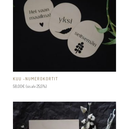
KUU -NUMEROKORTIT
58,00
€
(sis alv 25,5%)