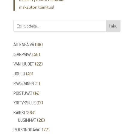
maksuton toimitus!
Haku
68
ÄITIENPÄIVÄ
68
tuotetta
50
ISÄNPÄIVÄ
50
tuotetta
22
VANHUUDET
22
tuotetta
40
JOULU
40
tuotetta
11
PÄÄSIÄINEN
11
tuotetta
14
POISTUVAT
14
tuotetta
17
YRITYKSILLE
17
tuotetta
264
KAIKKI
264
tuotetta
20
UUSIMMAT
20
tuotetta
77
PERSONOITAVAT
77