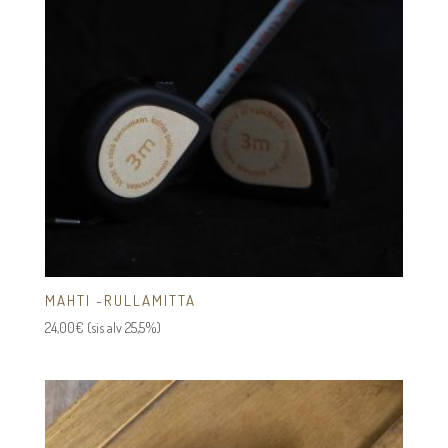
MAHTI -RULLAMITTA
24,00
€
(sis alv 25,5%)