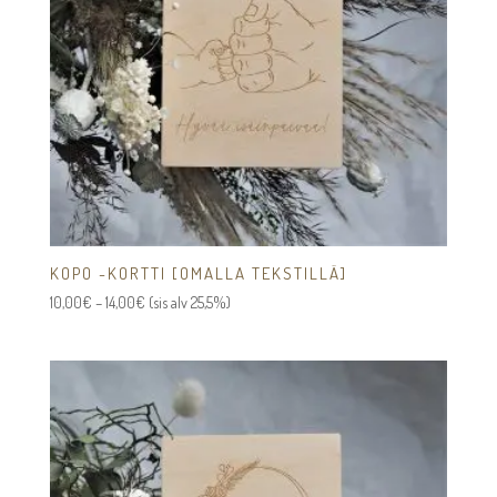
KOPO -KORTTI [OMALLA TEKSTILLÄ]
Hintaluokka:
10,00
€
–
14,00
€
(sis alv 25,5%)
10,00€
-
14,00€