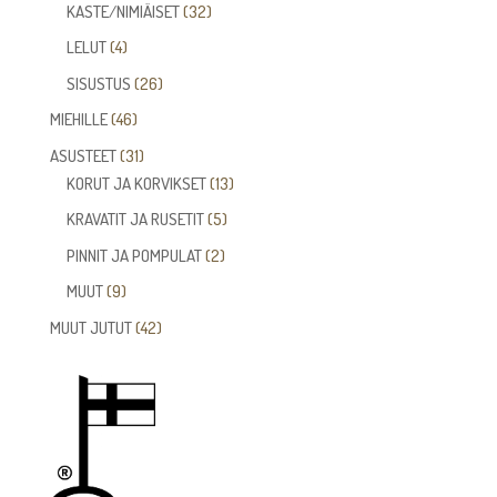
tuotetta
32
KASTE/NIMIÄISET
32
tuotetta
4
LELUT
4
tuotetta
26
SISUSTUS
26
tuotetta
46
MIEHILLE
46
tuotetta
31
ASUSTEET
31
tuotetta
13
KORUT JA KORVIKSET
13
tuotetta
5
KRAVATIT JA RUSETIT
5
tuotetta
2
PINNIT JA POMPULAT
2
tuotetta
9
MUUT
9
tuotetta
42
MUUT JUTUT
42
tuotetta