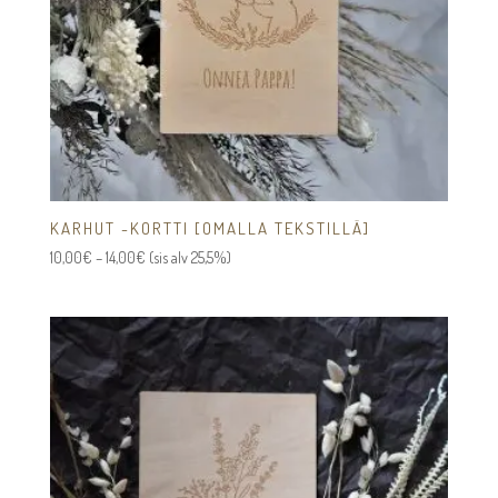
KARHUT -KORTTI [OMALLA TEKSTILLÄ]
Hintaluokka:
10,00
€
–
14,00
€
(sis alv 25,5%)
10,00€
-
14,00€