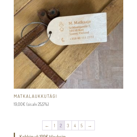
MATKALAUKKUTÄGI
19,00
€
(sis alv 25,5%)
←
1
2
3
4
5
→
Kaikkiin yli 100€ tilauksiin