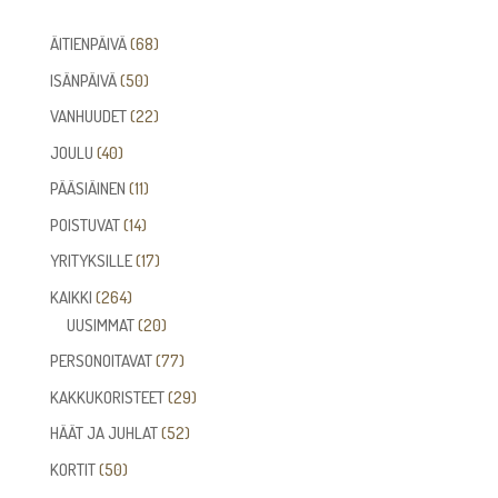
68
ÄITIENPÄIVÄ
68
tuotetta
50
ISÄNPÄIVÄ
50
tuotetta
22
VANHUUDET
22
tuotetta
40
JOULU
40
tuotetta
11
PÄÄSIÄINEN
11
tuotetta
14
POISTUVAT
14
tuotetta
17
YRITYKSILLE
17
tuotetta
264
KAIKKI
264
tuotetta
20
UUSIMMAT
20
tuotetta
77
PERSONOITAVAT
77
tuotetta
29
KAKKUKORISTEET
29
tuotetta
52
HÄÄT JA JUHLAT
52
tuotetta
50
KORTIT
50
tuotetta