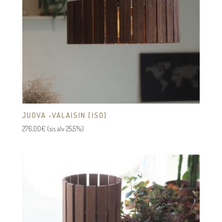
JUOVA -VALAISIN [ISO]
276,00
€
(sis alv 25,5%)