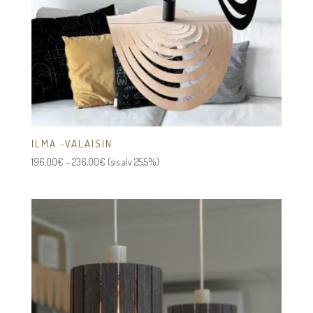
ILMA -VALAISIN
Hintaluokka:
196,00
€
–
236,00
€
(sis alv 25,5%)
196,00€
-
236,00€