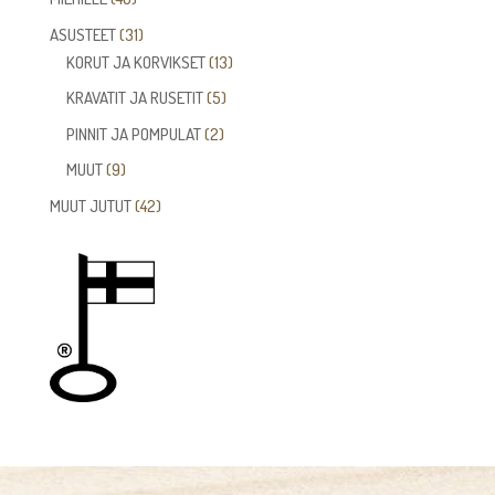
tuotetta
31
ASUSTEET
31
tuotetta
13
KORUT JA KORVIKSET
13
tuotetta
5
KRAVATIT JA RUSETIT
5
tuotetta
2
PINNIT JA POMPULAT
2
tuotetta
9
MUUT
9
tuotetta
42
MUUT JUTUT
42
tuotetta