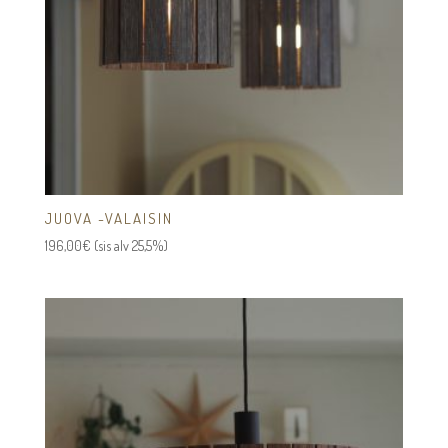
JUOVA -VALAISIN
196,00
€
(sis alv 25,5%)