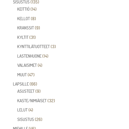
135
SISUSTUS
135
14
tuotetta
KEITTIÖ
14
tuotetta
8
KELLOT
8
tuotetta
9
KRANSSIT
9
tuotetta
31
KYLTIT
31
tuotetta
3
KYNTTILÄTUOTTEET
3
tuotetta
14
LASTENHUONE
14
tuotetta
4
VALAISIMET
4
tuotetta
47
MUUT
47
tuotetta
66
LAPSILLE
66
tuotetta
9
ASUSTEET
9
tuotetta
32
KASTE/NIMIÄISET
32
tuotetta
4
LELUT
4
tuotetta
26
SISUSTUS
26
tuotetta
46
MIEHILLE
46