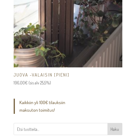
JUOVA -VALAISIN [PIENI]
196,00
€
(sis alv 25,5%)
Kaikkiin yli 100€ tilauksiin
maksuton toimitus!
Haku