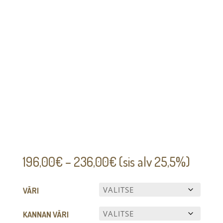
Hintaluokka:
196,00
€
–
236,00
€
(sis alv 25,5%)
196,00€
-
VÄRI
236,00€
KANNAN VÄRI