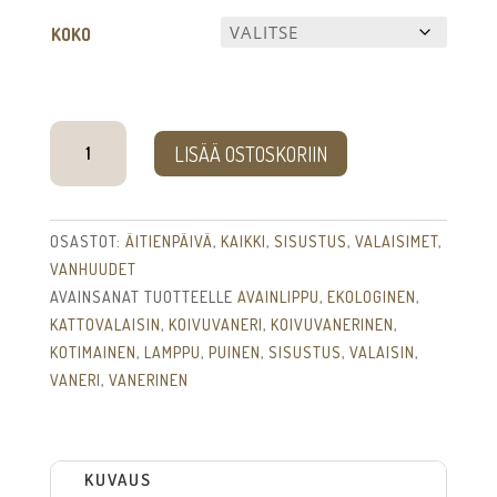
KOKO
Ilma
LISÄÄ OSTOSKORIIN
-
valaisin
määrä
OSASTOT:
ÄITIENPÄIVÄ
,
KAIKKI
,
SISUSTUS
,
VALAISIMET
,
VANHUUDET
AVAINSANAT TUOTTEELLE
AVAINLIPPU
,
EKOLOGINEN
,
KATTOVALAISIN
,
KOIVUVANERI
,
KOIVUVANERINEN
,
KOTIMAINEN
,
LAMPPU
,
PUINEN
,
SISUSTUS
,
VALAISIN
,
VANERI
,
VANERINEN
KUVAUS