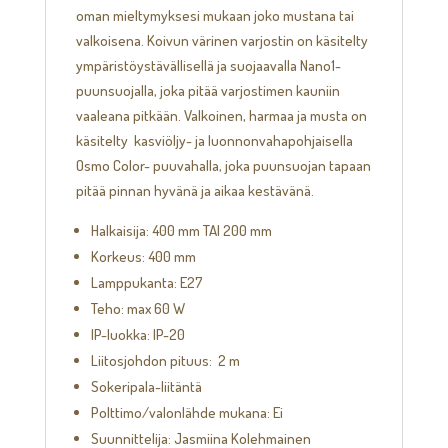
oman mieltymyksesi mukaan joko mustana tai
valkoisena. Koivun värinen varjostin on käsitelty
ympäristöystävällisellä ja suojaavalla Nano1-
puunsuojalla, joka pitää varjostimen kauniin
vaaleana pitkään. Valkoinen, harmaa ja musta on
käsitelty kasviöljy- ja luonnonvahapohjaisella
Osmo Color- puuvahalla, joka puunsuojan tapaan
pitää pinnan hyvänä ja aikaa kestävänä.
Halkaisija: 400 mm TAI 200 mm
Korkeus: 400 mm
Lamppukanta: E27
Teho: max 60 W
IP-luokka: IP-20
Liitosjohdon pituus: 2 m
Sokeripala-liitäntä
Polttimo/valonlähde mukana: Ei
Suunnittelija: Jasmiina Kolehmainen