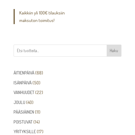
Kaikkiin yli 100€ tilauksiin
maksuton toimitus!
Haku
68
ÄITIENPÄIVÄ
68
tuotetta
50
ISÄNPÄIVÄ
50
tuotetta
22
VANHUUDET
22
tuotetta
40
JOULU
40
tuotetta
11
PÄÄSIÄINEN
11
tuotetta
14
POISTUVAT
14
tuotetta
17
YRITYKSILLE
17