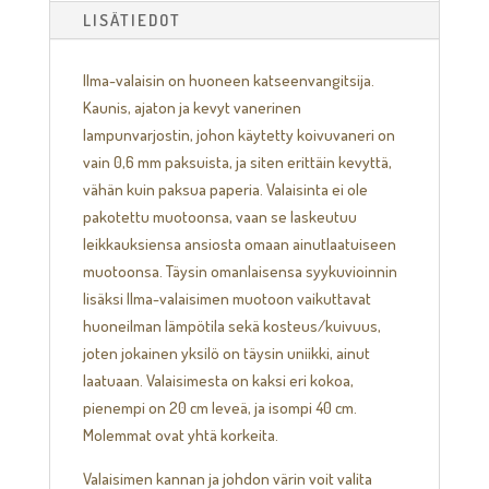
LISÄTIEDOT
Ilma-valaisin on huoneen katseenvangitsija.
Kaunis, ajaton ja kevyt vanerinen
lampunvarjostin, johon käytetty koivuvaneri on
vain 0,6 mm paksuista, ja siten erittäin kevyttä,
vähän kuin paksua paperia. Valaisinta ei ole
pakotettu muotoonsa, vaan se laskeutuu
leikkauksiensa ansiosta omaan ainutlaatuiseen
muotoonsa. Täysin omanlaisensa syykuvioinnin
lisäksi Ilma-valaisimen muotoon vaikuttavat
huoneilman lämpötila sekä kosteus/kuivuus,
joten jokainen yksilö on täysin uniikki, ainut
laatuaan. Valaisimesta on kaksi eri kokoa,
pienempi on 20 cm leveä, ja isompi 40 cm.
Molemmat ovat yhtä korkeita.
Valaisimen kannan ja johdon värin voit valita