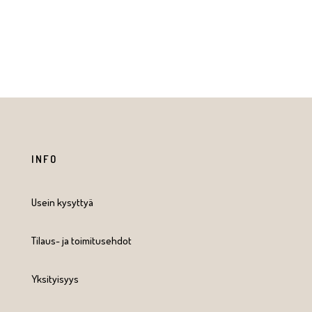
INFO
Usein kysyttyä
Tilaus- ja toimitusehdot
Yksityisyys