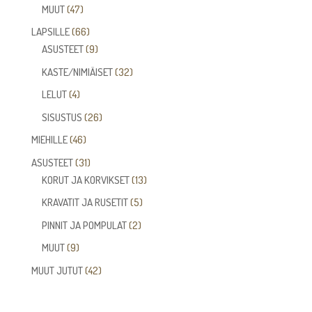
tuotetta
47
MUUT
47
tuotetta
66
LAPSILLE
66
tuotetta
9
ASUSTEET
9
tuotetta
32
KASTE/NIMIÄISET
32
tuotetta
4
LELUT
4
tuotetta
26
SISUSTUS
26
tuotetta
46
MIEHILLE
46
tuotetta
31
ASUSTEET
31
tuotetta
13
KORUT JA KORVIKSET
13
tuotetta
5
KRAVATIT JA RUSETIT
5
tuotetta
2
PINNIT JA POMPULAT
2
tuotetta
9
MUUT
9
tuotetta
42
MUUT JUTUT
42
tuotetta