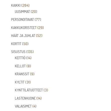
tuotetta
264
KAIKKI
264
tuotetta
20
UUSIMMAT
20
tuotetta
77
PERSONOITAVAT
77
tuotetta
29
KAKKUKORISTEET
29
tuotetta
52
HÄÄT JA JUHLAT
52
tuotetta
50
KORTIT
50
tuotetta
135
SISUSTUS
135
14
tuotetta
KEITTIÖ
14
tuotetta
8
KELLOT
8
tuotetta
9
KRANSSIT
9
tuotetta
31
KYLTIT
31
tuotetta
3
KYNTTILÄTUOTTEET
3
tuotetta
14
LASTENHUONE
14
tuotetta
4
VALAISIMET
4