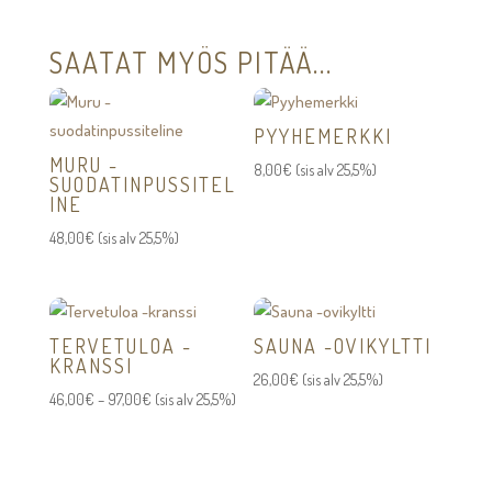
SAATAT MYÖS PITÄÄ...
PYYHEMERKKI
MURU -
8,00
€
(sis alv 25,5%)
SUODATINPUSSITEL
INE
48,00
€
(sis alv 25,5%)
TERVETULOA -
SAUNA -OVIKYLTTI
KRANSSI
26,00
€
(sis alv 25,5%)
Hintaluokka:
46,00
€
–
97,00
€
(sis alv 25,5%)
46,00€
-
97,00€