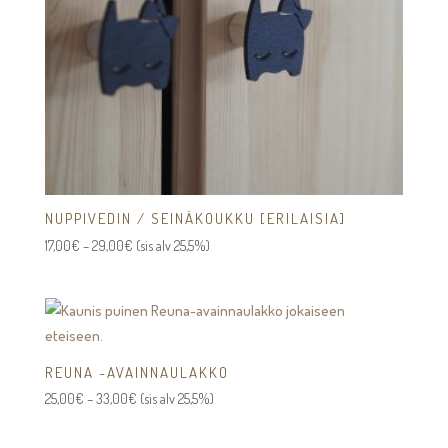
NUPPIVEDIN / SEINÄKOUKKU [ERILAISIA]
Hintaluokka:
17,00
€
–
29,00
€
(sis alv 25,5%)
17,00€
-
29,00€
REUNA -AVAINNAULAKKO
Hintaluokka:
25,00
€
–
33,00
€
(sis alv 25,5%)
25,00€
-