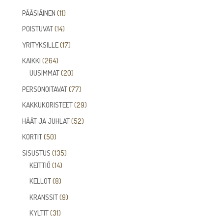
tuotetta
11
PÄÄSIÄINEN
11
tuotetta
14
POISTUVAT
14
tuotetta
17
YRITYKSILLE
17
tuotetta
264
KAIKKI
264
tuotetta
20
UUSIMMAT
20
tuotetta
77
PERSONOITAVAT
77
tuotetta
29
KAKKUKORISTEET
29
tuotetta
52
HÄÄT JA JUHLAT
52
tuotetta
50
KORTIT
50
tuotetta
135
SISUSTUS
135
14
tuotetta
KEITTIÖ
14
tuotetta
8
KELLOT
8
tuotetta
9
KRANSSIT
9
tuotetta
31
KYLTIT
31