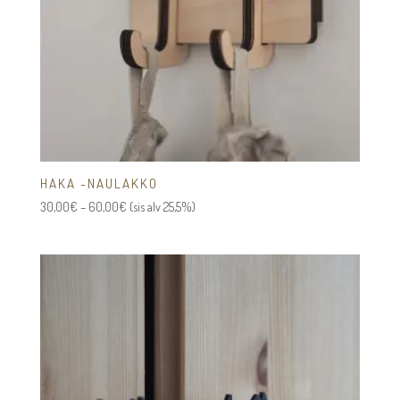
HAKA -NAULAKKO
Hintaluokka:
30,00
€
–
60,00
€
(sis alv 25,5%)
30,00€
-
60,00€