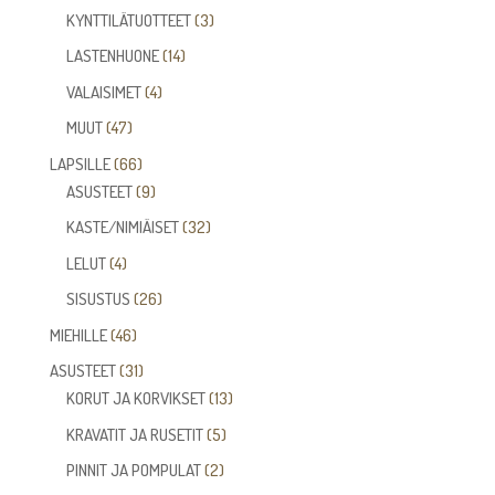
tuotetta
3
KYNTTILÄTUOTTEET
3
tuotetta
14
LASTENHUONE
14
tuotetta
4
VALAISIMET
4
tuotetta
47
MUUT
47
tuotetta
66
LAPSILLE
66
tuotetta
9
ASUSTEET
9
tuotetta
32
KASTE/NIMIÄISET
32
tuotetta
4
LELUT
4
tuotetta
26
SISUSTUS
26
tuotetta
46
MIEHILLE
46
tuotetta
31
ASUSTEET
31
tuotetta
13
KORUT JA KORVIKSET
13
tuotetta
5
KRAVATIT JA RUSETIT
5
tuotetta
2
PINNIT JA POMPULAT
2