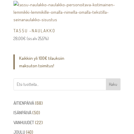
33,00€
TASSU -NAULAKKO
28,00
€
(sis alv 25,5%)
Kaikkiin yli 100€ tilauksiin
maksuton toimitus!
Haku
68
ÄITIENPÄIVÄ
68
tuotetta
50
ISÄNPÄIVÄ
50
tuotetta
22
VANHUUDET
22
tuotetta
40
JOULU
40