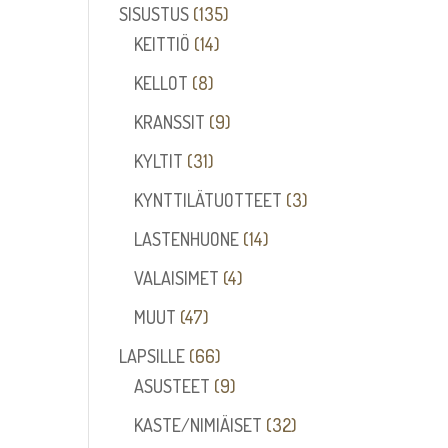
tuotetta
135
SISUSTUS
135
14
tuotetta
KEITTIÖ
14
tuotetta
8
KELLOT
8
tuotetta
9
KRANSSIT
9
tuotetta
31
KYLTIT
31
tuotetta
3
KYNTTILÄTUOTTEET
3
tuotetta
14
LASTENHUONE
14
tuotetta
4
VALAISIMET
4
tuotetta
47
MUUT
47
tuotetta
66
LAPSILLE
66
tuotetta
9
ASUSTEET
9
tuotetta
32
KASTE/NIMIÄISET
32