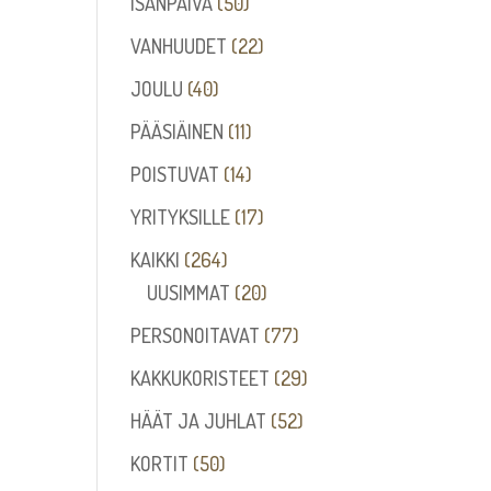
50
ISÄNPÄIVÄ
50
tuotetta
22
VANHUUDET
22
tuotetta
40
JOULU
40
tuotetta
11
PÄÄSIÄINEN
11
tuotetta
14
POISTUVAT
14
tuotetta
17
YRITYKSILLE
17
tuotetta
264
KAIKKI
264
tuotetta
20
UUSIMMAT
20
tuotetta
77
PERSONOITAVAT
77
tuotetta
29
KAKKUKORISTEET
29
tuotetta
52
HÄÄT JA JUHLAT
52
tuotetta
50
KORTIT
50