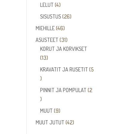
tuotetta
4
LELUT
4
tuotetta
26
SISUSTUS
26
tuotetta
46
MIEHILLE
46
tuotetta
31
ASUSTEET
31
tuotetta
KORUT JA KORVIKSET
13
13
tuotetta
KRAVATIT JA RUSETIT
5
5
tuotetta
PINNIT JA POMPULAT
2
2
tuotetta
9
MUUT
9
tuotetta
42
MUUT JUTUT
42
tuotetta