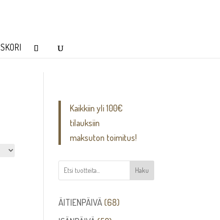
SKORI
Kaikkiin yli 100€
tilauksiin
maksuton toimitus!
Haku
68
ÄITIENPÄIVÄ
68
tuotetta