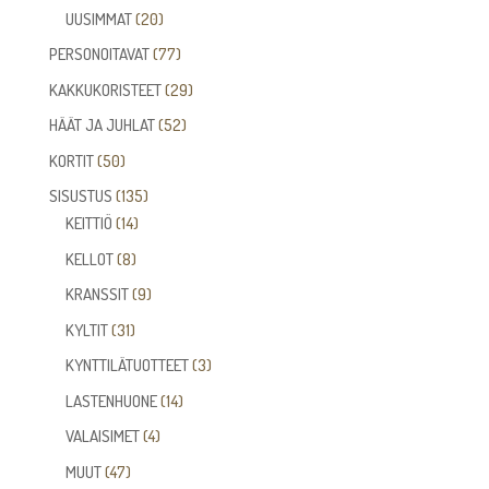
tuotetta
20
UUSIMMAT
20
tuotetta
77
PERSONOITAVAT
77
tuotetta
29
KAKKUKORISTEET
29
tuotetta
52
HÄÄT JA JUHLAT
52
tuotetta
50
KORTIT
50
tuotetta
135
SISUSTUS
135
14
tuotetta
KEITTIÖ
14
tuotetta
8
KELLOT
8
tuotetta
9
KRANSSIT
9
tuotetta
31
KYLTIT
31
tuotetta
3
KYNTTILÄTUOTTEET
3
tuotetta
14
LASTENHUONE
14
tuotetta
4
VALAISIMET
4
tuotetta
47
MUUT
47