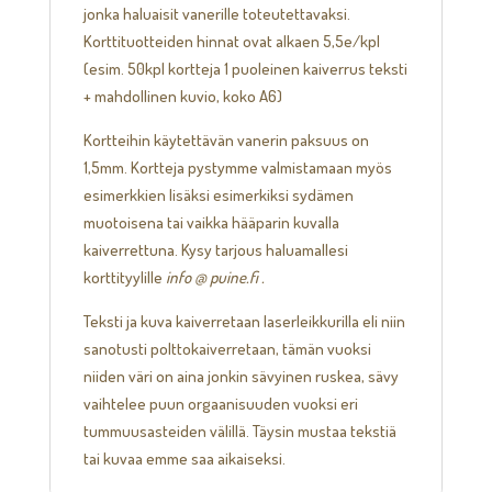
jonka haluaisit vanerille toteutettavaksi.
Korttituotteiden hinnat ovat alkaen 5,5e/kpl
(esim. 50kpl kortteja 1 puoleinen kaiverrus teksti
+ mahdollinen kuvio, koko A6)
Kortteihin käytettävän vanerin paksuus on
1,5mm. Kortteja pystymme valmistamaan myös
esimerkkien lisäksi esimerkiksi sydämen
muotoisena tai vaikka hääparin kuvalla
kaiverrettuna. Kysy tarjous haluamallesi
korttityylille
info @ puine.fi .
Teksti ja kuva kaiverretaan laserleikkurilla eli niin
sanotusti polttokaiverretaan, tämän vuoksi
niiden väri on aina jonkin sävyinen ruskea, sävy
vaihtelee puun orgaanisuuden vuoksi eri
tummuusasteiden välillä. Täysin mustaa tekstiä
tai kuvaa emme saa aikaiseksi.