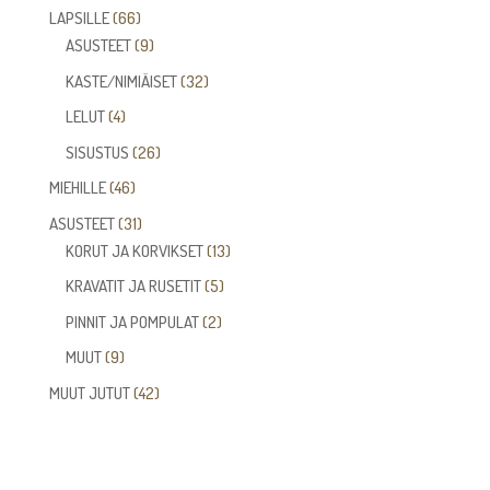
tuotetta
66
LAPSILLE
66
tuotetta
9
ASUSTEET
9
tuotetta
32
KASTE/NIMIÄISET
32
tuotetta
4
LELUT
4
tuotetta
26
SISUSTUS
26
tuotetta
46
MIEHILLE
46
tuotetta
31
ASUSTEET
31
tuotetta
13
KORUT JA KORVIKSET
13
tuotetta
5
KRAVATIT JA RUSETIT
5
tuotetta
2
PINNIT JA POMPULAT
2
tuotetta
9
MUUT
9
tuotetta
42
MUUT JUTUT
42
tuotetta