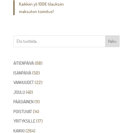
Kaikkiin yli 100€ tilauksiin
maksuton toimitus!
Haku
68
ÄITIENPÄIVÄ
68
tuotetta
50
ISÄNPÄIVÄ
50
tuotetta
22
VANHUUDET
22
tuotetta
40
JOULU
40
tuotetta
11
PÄÄSIÄINEN
11
tuotetta
14
POISTUVAT
14
tuotetta
17
YRITYKSILLE
17
tuotetta
264
KAIKKI
264