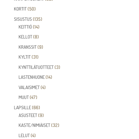
tuotetta
50
KORTIT
50
tuotetta
135
SISUSTUS
135
14
tuotetta
KEITTIÖ
14
tuotetta
8
KELLOT
8
tuotetta
9
KRANSSIT
9
tuotetta
31
KYLTIT
31
tuotetta
3
KYNTTILÄTUOTTEET
3
tuotetta
14
LASTENHUONE
14
tuotetta
4
VALAISIMET
4
tuotetta
47
MUUT
47
tuotetta
66
LAPSILLE
66
tuotetta
9
ASUSTEET
9
tuotetta
32
KASTE/NIMIÄISET
32
tuotetta
4
LELUT
4