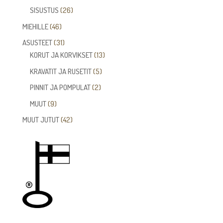
tuotetta
26
SISUSTUS
26
tuotetta
46
MIEHILLE
46
tuotetta
31
ASUSTEET
31
tuotetta
13
KORUT JA KORVIKSET
13
tuotetta
5
KRAVATIT JA RUSETIT
5
tuotetta
2
PINNIT JA POMPULAT
2
tuotetta
9
MUUT
9
tuotetta
42
MUUT JUTUT
42
tuotetta