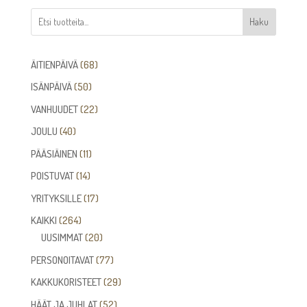
Haku
68
ÄITIENPÄIVÄ
68
tuotetta
50
ISÄNPÄIVÄ
50
tuotetta
22
VANHUUDET
22
tuotetta
40
JOULU
40
tuotetta
11
PÄÄSIÄINEN
11
tuotetta
14
POISTUVAT
14
tuotetta
17
YRITYKSILLE
17
tuotetta
264
KAIKKI
264
tuotetta
20
UUSIMMAT
20
tuotetta
77
PERSONOITAVAT
77
tuotetta
29
KAKKUKORISTEET
29
tuotetta
52
HÄÄT JA JUHLAT
52