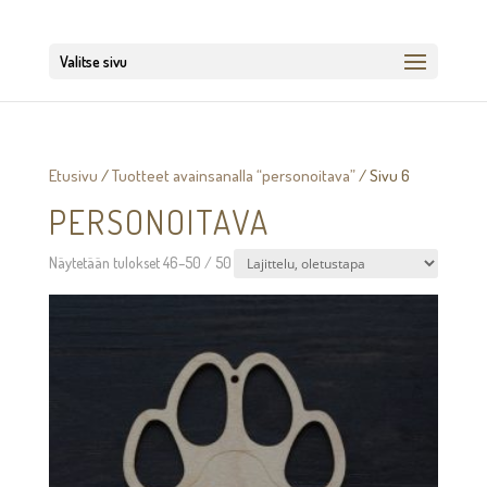
Valitse sivu
Etusivu
/
Tuotteet avainsanalla “personoitava”
/ Sivu 6
PERSONOITAVA
Näytetään tulokset 46–50 / 50