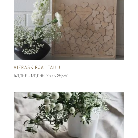
VIERASKIRJA -TAULU
Hintaluokka:
140,00
€
–
170,00
€
(sis alv 25,5%)
140,00€
-
170,00€