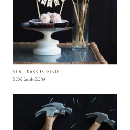
VIIRI -KAKKUKORISTE
5,00
€
(sis alv 25,5%)