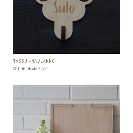
TASSU -NAULAKKO
28,00
€
(sis alv 25,5%)