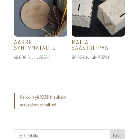
AARRE -
MALIA -
SYNTYMÄTAULU
SÄÄSTÖLIPAS
48,00
€
(sis alv 25,5%)
88,00
€
(sis alv 25,5%)
Kaikkiin yli 100€ tilauksiin
maksuton toimitus!
Haku