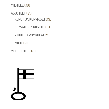
tuotetta
46
MIEHILLE
46
tuotetta
31
ASUSTEET
31
tuotetta
13
KORUT JA KORVIKSET
13
tuotetta
5
KRAVATIT JA RUSETIT
5
tuotetta
2
PINNIT JA POMPULAT
2
tuotetta
9
MUUT
9
tuotetta
42
MUUT JUTUT
42
tuotetta