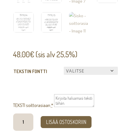
48,00
€
(sis alv 25,5%)
TEKSTIN FONTTI
TEKSTI soittorasiaan
*
Sisko
LISÄÄ OSTOSKORIIN
-