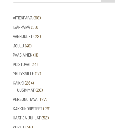
68
ÄITIENPÄIVÄ
68
tuotetta
50
ISÄNPÄIVÄ
50
tuotetta
22
VANHUUDET
22
tuotetta
40
JOULU
40
tuotetta
11
PÄÄSIÄINEN
11
tuotetta
14
POISTUVAT
14
tuotetta
17
YRITYKSILLE
17
tuotetta
264
KAIKKI
264
tuotetta
20
UUSIMMAT
20
tuotetta
77
PERSONOITAVAT
77
tuotetta
29
KAKKUKORISTEET
29
tuotetta
52
HÄÄT JA JUHLAT
52
tuotetta
50
KORTIT
50