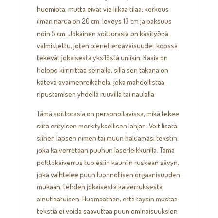
huomiota, mutta eivät vie liikaa tilaa: korkeus
ilman narua on 20 cm, leveys 13 cm ja paksuus
noin 5 cm. Jokainen soittorasia on käsityönä
valmistettu, joten pienet eroavaisuudet koossa
tekevät jokaisesta yksilöstä uniikin. Rasia on
helppo kiinnittää seinälle, sillä sen takana on
kätevä avaimenreikähela, joka mahdollistaa
ripustamisen yhdellä ruuvilla tai naulalla.
Tämä soittorasia on personoitavissa, mikä tekee
siitä erityisen merkityksellisen lahjan. Voit lisätä
siihen lapsen nimen tai muun haluamasi tekstin,
joka kaiverretaan puuhun laserleikkurilla. Tämä
polttokaiverrus tuo esiin kauniin ruskean sävyn,
joka vaihtelee puun luonnollisen orgaanisuuden
mukaan, tehden jokaisesta kaiverruksesta
ainutlaatuisen. Huomaathan, että täysin mustaa
tekstiä ei voida saavuttaa puun ominaisuuksien