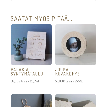
SAATAT MYÖS PITÄÄ...
PALAKIA -
JOUKA -
SYNTYMÄTAULU
KUVAKEHYS
58,00
€
(sis alv 25,5%)
58,00
€
(sis alv 25,5%)