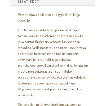
LISÄTIEDOT
Personoitava soittorasia – täydellinen lahja
vauvalle
Luo lapsellesi rauhallinen ja unelias ilmapiiri
tämän kauniin ja ajattoman soittorasian avulla,
joka soittaa Brahmsin kehtolaulun lempeää
melodiaa. Vedä narusta, ja seinään kiinnitettävä
soittorasia herättää eloon tämän ikonisen
sävelmän, joka rauhoittaa ja nukuttaa
pienokaisesi turvallisesti unten maille. Ilmapallon
muotoinen soittorasia on suunniteltu
persoonalliseksi ja tyylikkääksi yksityiskohdaksi
lastenhuoneeseen, ja se on täydellinen
lahjaidea niin vauvalahjaksi, kastejuhlaan kuin
nimiäisiinkin.
Soittorasian mitat ovat juuri sopivat tuomaan