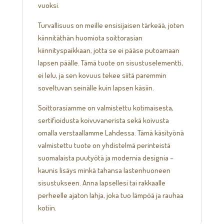
vuoksi.
Turvallisuus on meille ensisijaisen tärkeää, joten
kiinnitäthän huomiota soittorasian
kiinnityspaikkaan, jotta se ei pääse putoamaan
lapsen päälle. Tämä tuote on sisustuselementti,
ei lelu, ja sen kovuus tekee siitä paremmin
soveltuvan seinälle kuin lapsen käsiin.
Soittorasiamme on valmistettu kotimaisesta,
sertifioidusta koivuvanerista sekä koivusta
omalla verstaallamme Lahdessa. Tämä käsityönä
valmistettu tuote on yhdistelmä perinteistä
suomalaista puutyötä ja modernia designia –
kaunis lisäys minkä tahansa lastenhuoneen
sisustukseen. Anna lapsellesi tai rakkaalle
perheelle ajaton lahja, joka tuo lämpöä ja rauhaa
kotiin.