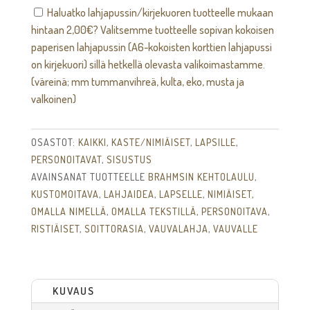
soittorasia
Haluatko lahjapussin/kirjekuoren tuotteelle mukaan
määrä
hintaan
2,00
€
? Valitsemme tuotteelle sopivan kokoisen
paperisen lahjapussin (A6-kokoisten korttien lahjapussi
on kirjekuori) sillä hetkellä olevasta valikoimastamme.
(väreinä; mm tummanvihreä, kulta, eko, musta ja
valkoinen)
OSASTOT:
KAIKKI
,
KASTE/NIMIÄISET
,
LAPSILLE
,
PERSONOITAVAT
,
SISUSTUS
AVAINSANAT TUOTTEELLE
BRAHMSIN KEHTOLAULU
,
KUSTOMOITAVA
,
LAHJAIDEA
,
LAPSELLE
,
NIMIÄISET
,
OMALLA NIMELLÄ
,
OMALLA TEKSTILLÄ
,
PERSONOITAVA
,
RISTIÄISET
,
SOITTORASIA
,
VAUVALAHJA
,
VAUVALLE
KUVAUS