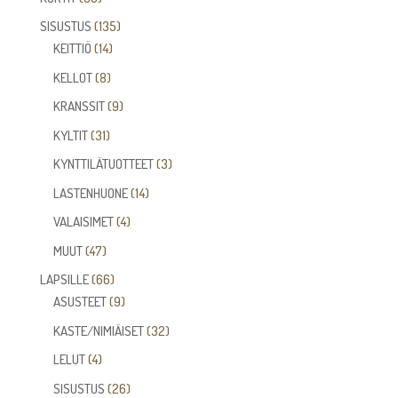
tuotetta
135
SISUSTUS
135
14
tuotetta
KEITTIÖ
14
tuotetta
8
KELLOT
8
tuotetta
9
KRANSSIT
9
tuotetta
31
KYLTIT
31
tuotetta
3
KYNTTILÄTUOTTEET
3
tuotetta
14
LASTENHUONE
14
tuotetta
4
VALAISIMET
4
tuotetta
47
MUUT
47
tuotetta
66
LAPSILLE
66
tuotetta
9
ASUSTEET
9
tuotetta
32
KASTE/NIMIÄISET
32
tuotetta
4
LELUT
4
tuotetta
26
SISUSTUS
26