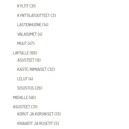
tuotetta
31
KYLTIT
31
tuotetta
3
KYNTTILÄTUOTTEET
3
tuotetta
14
LASTENHUONE
14
tuotetta
4
VALAISIMET
4
tuotetta
47
MUUT
47
tuotetta
66
LAPSILLE
66
tuotetta
9
ASUSTEET
9
tuotetta
32
KASTE/NIMIÄISET
32
tuotetta
4
LELUT
4
tuotetta
26
SISUSTUS
26
tuotetta
46
MIEHILLE
46
tuotetta
31
ASUSTEET
31
tuotetta
13
KORUT JA KORVIKSET
13
tuotetta
5
KRAVATIT JA RUSETIT
5