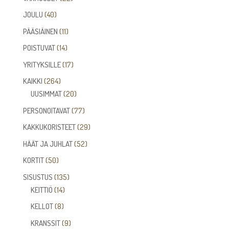
tuotetta
40
JOULU
40
tuotetta
11
PÄÄSIÄINEN
11
tuotetta
14
POISTUVAT
14
tuotetta
17
YRITYKSILLE
17
tuotetta
264
KAIKKI
264
tuotetta
20
UUSIMMAT
20
tuotetta
77
PERSONOITAVAT
77
tuotetta
29
KAKKUKORISTEET
29
tuotetta
52
HÄÄT JA JUHLAT
52
tuotetta
50
KORTIT
50
tuotetta
135
SISUSTUS
135
14
tuotetta
KEITTIÖ
14
tuotetta
8
KELLOT
8
tuotetta
9
KRANSSIT
9