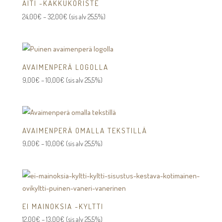
ÄITI -KAKKUKORISTE
Hintaluokka:
24,00
€
–
32,00
€
(sis alv 25,5%)
24,00€
-
32,00€
AVAIMENPERÄ LOGOLLA
Hintaluokka:
9,00
€
–
10,00
€
(sis alv 25,5%)
9,00€
-
10,00€
AVAIMENPERÄ OMALLA TEKSTILLÄ
Hintaluokka:
9,00
€
–
10,00
€
(sis alv 25,5%)
9,00€
-
10,00€
EI MAINOKSIA -KYLTTI
Hintaluokka:
12,00
€
–
13,00
€
(sis alv 25,5%)