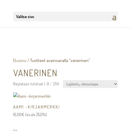
Valitse sivu
Etusivu
/ Tuotteet avainsanalla “vanerinen”
VANERINEN
Näytetään tulokset 1–9 / 204
AAMI -KIRJANMERKKI
16,00
€
(sis alv 25,5%)