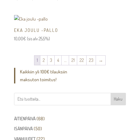
12,00€
-
13,00€
EKA JOULU -PALLO
10,00
€
(sis alv 25,5%)
1
2
3
4
…
21
22
23
→
Kaikkiin yli 100€ tilauksiin
maksuton toimitus!
Haku
68
ÄITIENPÄIVÄ
68
tuotetta
50
ISÄNPÄIVÄ
50
tuotetta
22
VANHUUDET
22