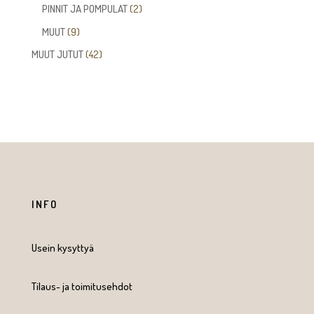
tuotetta
2
PINNIT JA POMPULAT
2
tuotetta
9
MUUT
9
tuotetta
42
MUUT JUTUT
42
tuotetta
INFO
Usein kysyttyä
Tilaus- ja toimitusehdot