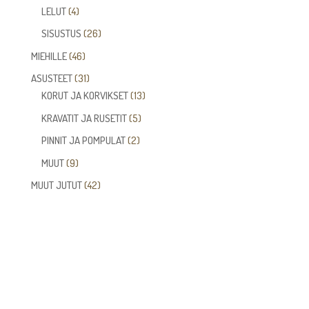
tuotetta
4
LELUT
4
tuotetta
26
SISUSTUS
26
tuotetta
46
MIEHILLE
46
tuotetta
31
ASUSTEET
31
tuotetta
13
KORUT JA KORVIKSET
13
tuotetta
5
KRAVATIT JA RUSETIT
5
tuotetta
2
PINNIT JA POMPULAT
2
tuotetta
9
MUUT
9
tuotetta
42
MUUT JUTUT
42
tuotetta