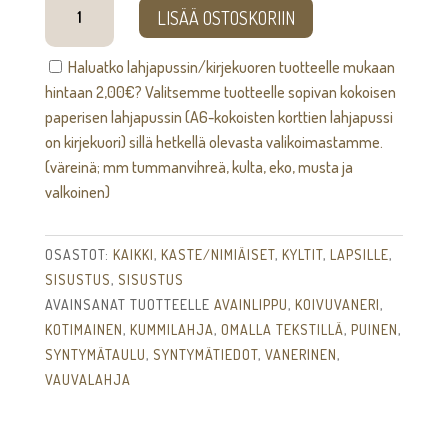
LISÄÄ OSTOSKORIIN
-
syntymätaulu
Haluatko lahjapussin/kirjekuoren tuotteelle mukaan
määrä
hintaan
2,00
€
? Valitsemme tuotteelle sopivan kokoisen
paperisen lahjapussin (A6-kokoisten korttien lahjapussi
on kirjekuori) sillä hetkellä olevasta valikoimastamme.
(väreinä; mm tummanvihreä, kulta, eko, musta ja
valkoinen)
OSASTOT:
KAIKKI
,
KASTE/NIMIÄISET
,
KYLTIT
,
LAPSILLE
,
SISUSTUS
,
SISUSTUS
AVAINSANAT TUOTTEELLE
AVAINLIPPU
,
KOIVUVANERI
,
KOTIMAINEN
,
KUMMILAHJA
,
OMALLA TEKSTILLÄ
,
PUINEN
,
SYNTYMÄTAULU
,
SYNTYMÄTIEDOT
,
VANERINEN
,
VAUVALAHJA