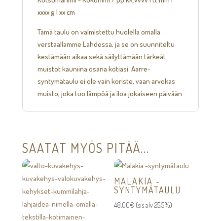
xxxx g | xx cm
Tämä taulu on valmistettu huolella omalla
verstaallamme Lahdessa, ja se on suunniteltu
kestämään aikaa sekä säilyttämään tärkeät
muistot kauniina osana kotiasi. Aarre-
syntymätaulu ei ole vain koriste, vaan arvokas
muisto, joka tuo lämpöä ja iloa jokaiseen päivään.
SAATAT MYÖS PITÄÄ...
MALAKIA -
SYNTYMÄTAULU
48,00
€
(sis alv 25,5%)