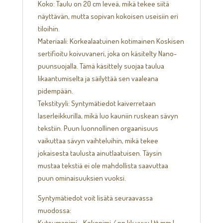
Koko: Taulu on 20 cm leveä, mikä tekee siitä
näyttävän, mutta sopivan kokoisen useisiin eri
tiloihin.
Materiaali: Korkealaatuinen kotimainen Koskisen
sertifioitu koivuvaneri, joka on käsitelty Nano-
puunsuojalla. Tämä käsittely suojaa taulua
likaantumiselta ja säilyttää sen vaaleana
pidempään.
Tekstityyli: Syntymätiedot kaiverretaan
laserleikkurilla, mikä luo kauniin ruskean sävyn
tekstiin. Puun luonnollinen orgaanisuus
vaikuttaa sävyn vaihteluihin, mikä tekee
jokaisesta taulusta ainutlaatuisen. Täysin
mustaa tekstiä ei ole mahdollista saavuttaa
puun ominaisuuksien vuoksi.
Syntymätiedot voit lisätä seuraavassa
muodossa:
Kutsumanimi - Kokonimi / pp.kk.vvvv | tt.mm |