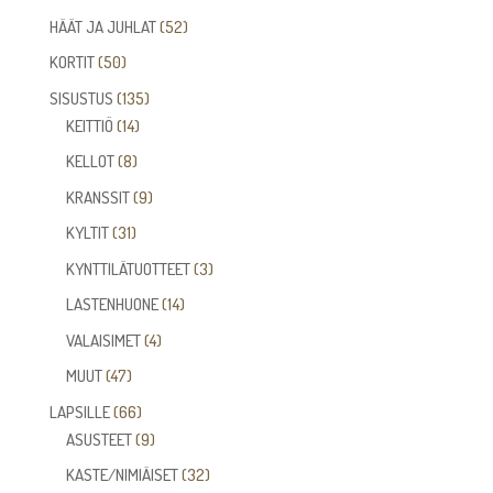
tuotetta
52
HÄÄT JA JUHLAT
52
tuotetta
50
KORTIT
50
tuotetta
135
SISUSTUS
135
14
tuotetta
KEITTIÖ
14
tuotetta
8
KELLOT
8
tuotetta
9
KRANSSIT
9
tuotetta
31
KYLTIT
31
tuotetta
3
KYNTTILÄTUOTTEET
3
tuotetta
14
LASTENHUONE
14
tuotetta
4
VALAISIMET
4
tuotetta
47
MUUT
47
tuotetta
66
LAPSILLE
66
tuotetta
9
ASUSTEET
9
tuotetta
32
KASTE/NIMIÄISET
32