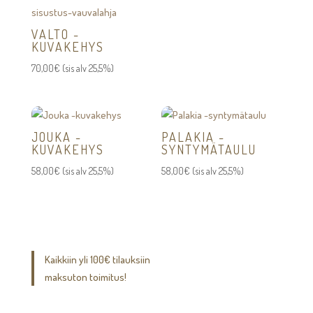
VALTO -
KUVAKEHYS
70,00
€
(sis alv 25,5%)
JOUKA -
PALAKIA -
KUVAKEHYS
SYNTYMÄTAULU
58,00
€
(sis alv 25,5%)
58,00
€
(sis alv 25,5%)
Kaikkiin yli 100€ tilauksiin
maksuton toimitus!