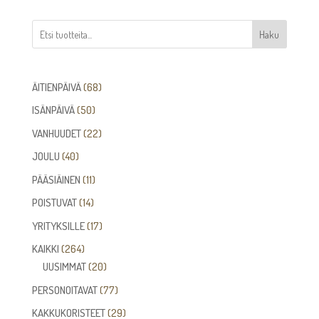
Haku
68
ÄITIENPÄIVÄ
68
tuotetta
50
ISÄNPÄIVÄ
50
tuotetta
22
VANHUUDET
22
tuotetta
40
JOULU
40
tuotetta
11
PÄÄSIÄINEN
11
tuotetta
14
POISTUVAT
14
tuotetta
17
YRITYKSILLE
17
tuotetta
264
KAIKKI
264
tuotetta
20
UUSIMMAT
20
tuotetta
77
PERSONOITAVAT
77
tuotetta
29
KAKKUKORISTEET
29