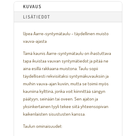
KUVAUS
LISÄTIEDOT
Upea Aarre-syntymätaulu – täydellinen muisto
vauva-ajasta
Tämä kaunis Aarre-syntymätaulu on ihastuttava
tapa ikuistaa vauvan syntymätiedot ja pitää ne
aina esillä rakkaana muistona. Taulu sopii
täydellisesti rekvisiitaksi syntymäkuvauksiin ja
muihin vauva-ajan kuviin, mutta se toimii myös
kauniina kylttinä, jonka voit kiinnittää sängyn
päätyyn, seinään tai oveen. Sen ajaton ja
yksinkertainen tyyli tekee siitä yhteensopivan
kaikenlaisten sisustusten kanssa.
Taulun ominaisuudet: