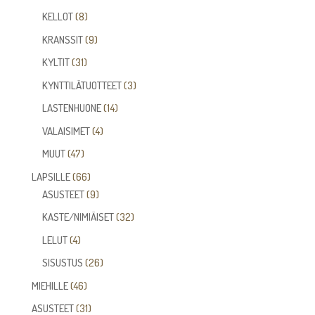
tuotetta
8
KELLOT
8
tuotetta
9
KRANSSIT
9
tuotetta
31
KYLTIT
31
tuotetta
3
KYNTTILÄTUOTTEET
3
tuotetta
14
LASTENHUONE
14
tuotetta
4
VALAISIMET
4
tuotetta
47
MUUT
47
tuotetta
66
LAPSILLE
66
tuotetta
9
ASUSTEET
9
tuotetta
32
KASTE/NIMIÄISET
32
tuotetta
4
LELUT
4
tuotetta
26
SISUSTUS
26
tuotetta
46
MIEHILLE
46
tuotetta
31
ASUSTEET
31