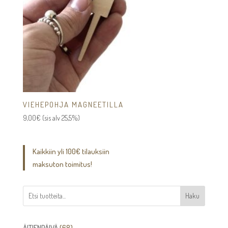
VIEHEPOHJA MAGNEETILLA
9,00
€
(sis alv 25,5%)
Kaikkiin yli 100€ tilauksiin
maksuton toimitus!
Haku
68
ÄITIENPÄIVÄ
68