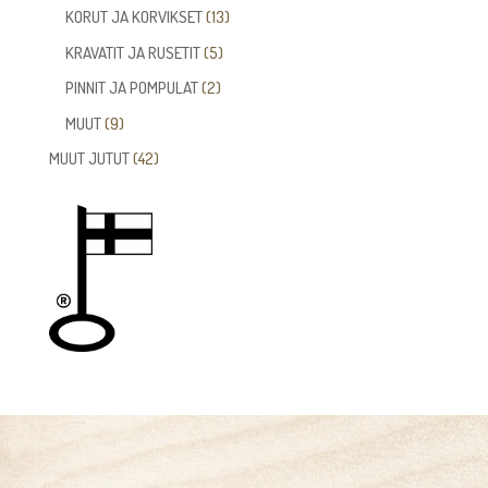
tuotetta
13
KORUT JA KORVIKSET
13
tuotetta
5
KRAVATIT JA RUSETIT
5
tuotetta
2
PINNIT JA POMPULAT
2
tuotetta
9
MUUT
9
tuotetta
42
MUUT JUTUT
42
tuotetta