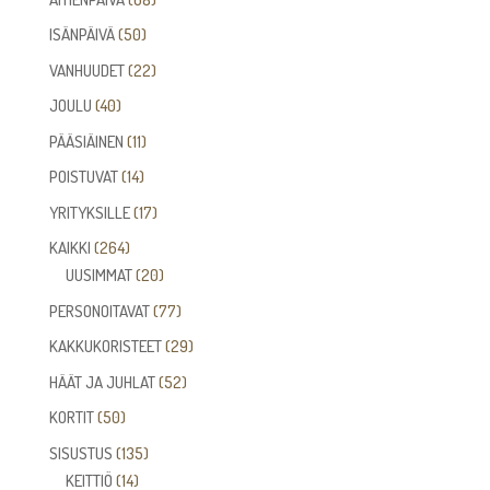
tuotetta
50
ISÄNPÄIVÄ
50
tuotetta
22
VANHUUDET
22
tuotetta
40
JOULU
40
tuotetta
11
PÄÄSIÄINEN
11
tuotetta
14
POISTUVAT
14
tuotetta
17
YRITYKSILLE
17
tuotetta
264
KAIKKI
264
tuotetta
20
UUSIMMAT
20
tuotetta
77
PERSONOITAVAT
77
tuotetta
29
KAKKUKORISTEET
29
tuotetta
52
HÄÄT JA JUHLAT
52
tuotetta
50
KORTIT
50
tuotetta
135
SISUSTUS
135
14
tuotetta
KEITTIÖ
14