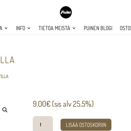
A
INFO
TIETOA MEISTÄ
PUINEN BLOGI
OSTO
ILLA
ILLA
9,00
€
(sis alv 25,5%)
Viehepohja
LISÄÄ OSTOSKORIIN
magneetilla