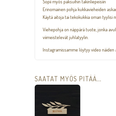
Sopii myös paksuihin takinliepeisiin
Erinomainen pohja kukkavieheiden aska
Käytä aitoja tai tekokukkia oman tyylisi
Viehepohja on näppärä tuote, jonka avulla
viimeistelevät juhlatyylin.
Instagramissamme löytyy video näiden a
SAATAT MYÖS PITÄÄ...