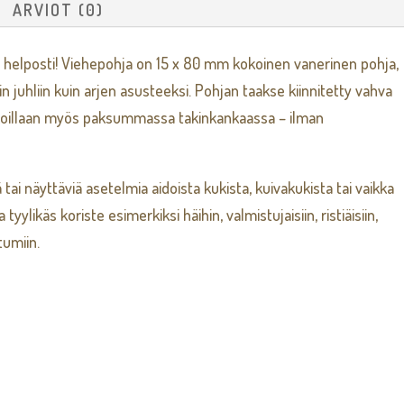
ARVIOT (0)
ta helposti! Viehepohja on 15 x 80 mm kokoinen vanerinen pohja,
in juhliin kuin arjen asusteeksi. Pohjan taakse kiinnitetty vahva
ikoillaan myös paksummassa takinkankaassa – ilman
tai näyttäviä asetelmia aidoista kukista, kuivakukista tai vaikka
tyylikäs koriste esimerkiksi häihin, valmistujaisiin, ristiäisiin,
tumiin.