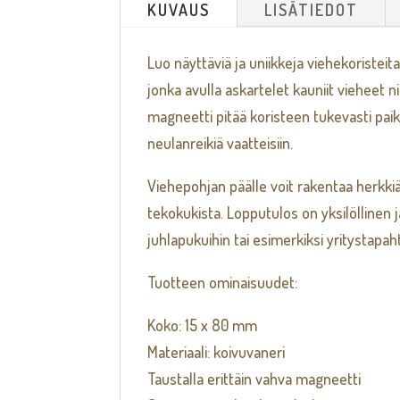
KUVAUS
LISÄTIEDOT
Luo näyttäviä ja uniikkeja viehekoristei
jonka avulla askartelet kauniit vieheet ni
magneetti pitää koristeen tukevasti pa
neulanreikiä vaatteisiin.
Viehepohjan päälle voit rakentaa herkkiä 
tekokukista. Lopputulos on yksilöllinen ja 
juhlapukuihin tai esimerkiksi yritystapah
Tuotteen ominaisuudet:
Koko: 15 x 80 mm
Materiaali: koivuvaneri
Taustalla erittäin vahva magneetti