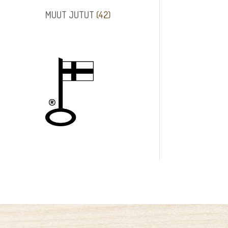
tuotetta
42
MUUT JUTUT
42
tuotetta