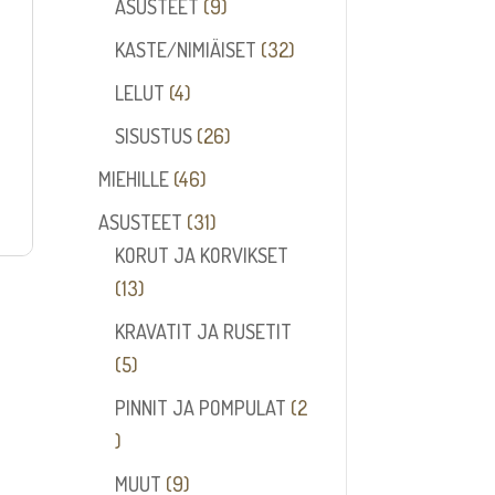
tuotetta
9
ASUSTEET
9
tuotetta
32
KASTE/NIMIÄISET
32
tuotetta
4
LELUT
4
tuotetta
26
SISUSTUS
26
tuotetta
46
MIEHILLE
46
tuotetta
31
ASUSTEET
31
tuotetta
KORUT JA KORVIKSET
13
13
tuotetta
KRAVATIT JA RUSETIT
5
5
tuotetta
PINNIT JA POMPULAT
2
2
tuotetta
9
MUUT
9