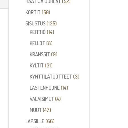
52
HÄÄT JA JUHLAT
52
tuotetta
50
KORTIT
50
tuotetta
135
SISUSTUS
135
14
tuotetta
KEITTIÖ
14
tuotetta
8
KELLOT
8
tuotetta
9
KRANSSIT
9
tuotetta
31
KYLTIT
31
tuotetta
3
KYNTTILÄTUOTTEET
3
tuotetta
14
LASTENHUONE
14
tuotetta
4
VALAISIMET
4
tuotetta
47
MUUT
47
tuotetta
66
LAPSILLE
66