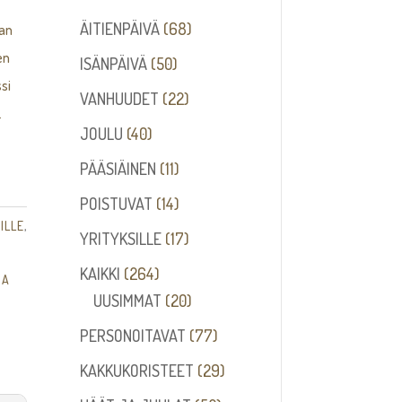
68
ÄITIENPÄIVÄ
68
aan
tuotetta
en
50
ISÄNPÄIVÄ
50
si
tuotetta
22
VANHUUDET
22
.
tuotetta
40
JOULU
40
tuotetta
11
PÄÄSIÄINEN
11
tuotetta
14
POISTUVAT
14
ILLE
,
tuotetta
17
YRITYKSILLE
17
tuotetta
264
KAIKKI
264
JA
tuotetta
20
UUSIMMAT
20
tuotetta
77
PERSONOITAVAT
77
tuotetta
29
KAKKUKORISTEET
29
tuotetta