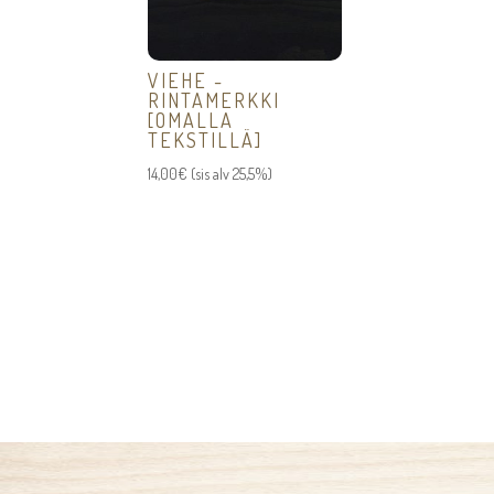
VIEHE -
RINTAMERKKI
[OMALLA
TEKSTILLÄ]
14,00
€
(sis alv 25,5%)