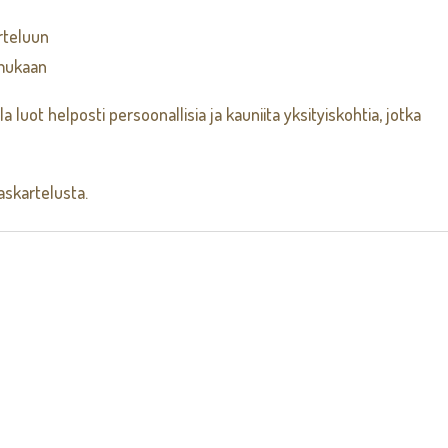
rteluun
 mukaan
 luot helposti persoonallisia ja kauniita yksityiskohtia, jotka
skartelusta.