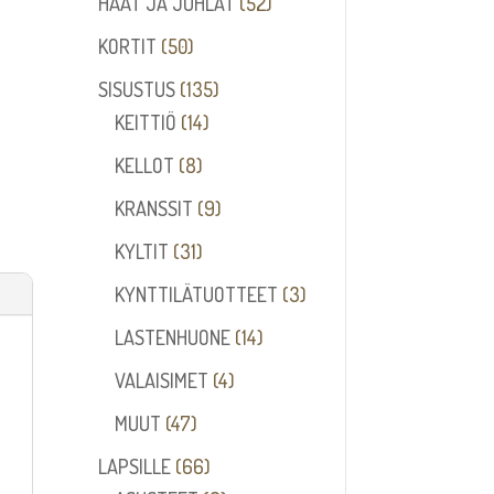
52
HÄÄT JA JUHLAT
52
tuotetta
50
KORTIT
50
tuotetta
135
SISUSTUS
135
14
tuotetta
KEITTIÖ
14
tuotetta
8
KELLOT
8
tuotetta
9
KRANSSIT
9
tuotetta
31
KYLTIT
31
tuotetta
3
KYNTTILÄTUOTTEET
3
tuotetta
14
LASTENHUONE
14
tuotetta
4
VALAISIMET
4
tuotetta
47
MUUT
47
tuotetta
66
LAPSILLE
66