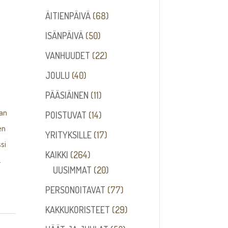
68
ÄITIENPÄIVÄ
68
tuotetta
50
ISÄNPÄIVÄ
50
tuotetta
22
VANHUUDET
22
tuotetta
40
JOULU
40
tuotetta
11
PÄÄSIÄINEN
11
tuotetta
aan
14
POISTUVAT
14
en
tuotetta
17
YRITYKSILLE
17
si
tuotetta
264
KAIKKI
264
.
tuotetta
20
UUSIMMAT
20
tuotetta
77
PERSONOITAVAT
77
tuotetta
29
KAKKUKORISTEET
29
tuotetta
,