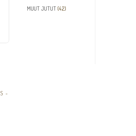
tuotetta
42
MUUT JUTUT
42
tuotetta
S -