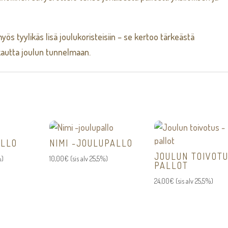
yös tyylikäs lisä joulukoristeisiin – se kertoo tärkeästä
kautta joulun tunnelmaan.
ALLO
NIMI -JOULUPALLO
JOULUN TOIVOTU
%)
10,00
€
(sis alv 25,5%)
PALLOT
24,00
€
(sis alv 25,5%)