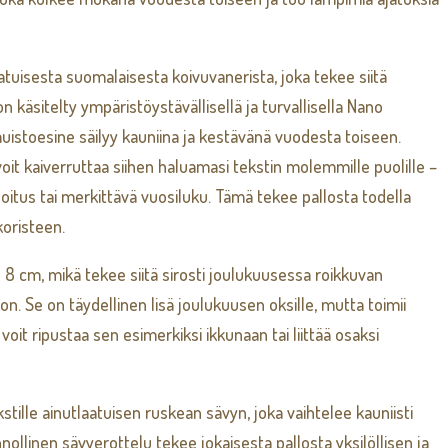
atuisesta suomalaisesta koivuvanerista, joka tekee siitä
 käsitelty ympäristöystävällisellä ja turvallisella Nano
uistoesine säilyy kauniina ja kestävänä vuodesta toiseen.
it kaiverruttaa siihen haluamasi tekstin molemmille puolille –
oitus tai merkittävä vuosiluku. Tämä tekee pallosta todella
koristeen.
s 8 cm, mikä tekee siitä sirosti joulukuusessa roikkuvan
n. Se on täydellinen lisä joulukuusen oksille, mutta toimii
voit ripustaa sen esimerkiksi ikkunaan tai liittää osaksi
stille ainutlaatuisen ruskean sävyn, joka vaihtelee kauniisti
linen sävyerottelu tekee jokaisesta pallosta yksilöllisen ja