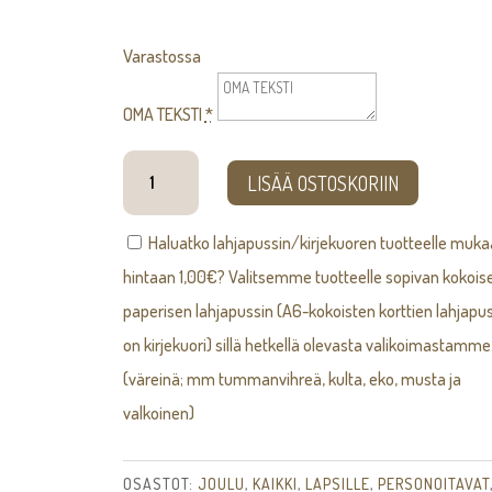
Varastossa
OMA TEKSTI
*
Eka
LISÄÄ OSTOSKORIIN
joulu
-
Haluatko lahjapussin/kirjekuoren tuotteelle muk
pallo
hintaan
1,00
€
? Valitsemme tuotteelle sopivan kokois
määrä
paperisen lahjapussin (A6-kokoisten korttien lahjapus
on kirjekuori) sillä hetkellä olevasta valikoimastamme
(väreinä; mm tummanvihreä, kulta, eko, musta ja
valkoinen)
OSASTOT:
JOULU
,
KAIKKI
,
LAPSILLE
,
PERSONOITAVAT