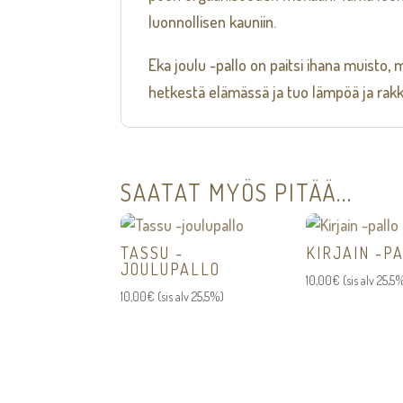
luonnollisen kauniin.
Eka joulu -pallo on paitsi ihana muisto, m
hetkestä elämässä ja tuo lämpöä ja rak
SAATAT MYÖS PITÄÄ...
TASSU -
KIRJAIN -P
JOULUPALLO
10,00
€
(sis alv 25,5
10,00
€
(sis alv 25,5%)