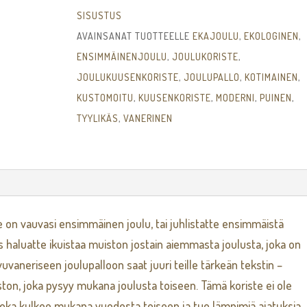
SISUSTUS
AVAINSANAT TUOTTEELLE
EKAJOULU
,
EKOLOGINEN
,
ENSIMMÄINENJOULU
,
JOULUKORISTE
,
JOULUKUUSENKORISTE
,
JOULUPALLO
,
KOTIMAINEN
,
KUSTOMOITU
,
KUUSENKORISTE
,
MODERNI
,
PUINEN
,
TYYLIKÄS
,
VANERINEN
e on vauvasi ensimmäinen joulu, tai juhlistatte ensimmäistä
s haluatte ikuistaa muiston jostain aiemmasta joulusta, joka on
vaneriseen joulupalloon saat juuri teille tärkeän tekstin –
ton, joka pysyy mukana joulusta toiseen. Tämä koriste ei ole
 joka kulkee mukana vuodesta toiseen ja tuo lämpimiä ajatuksia