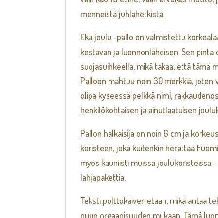
menneistä juhlahetkistä.
Eka joulu -pallo on valmistettu korkeala
kestävän ja luonnonläheisen. Sen pinta on
suojasuihkeella, mikä takaa, että tämä m
Palloon mahtuu noin 30 merkkiä, joten vo
olipa kyseessä pelkkä nimi, rakkaudenos
henkilökohtaisen ja ainutlaatuisen joulu
Pallon halkaisija on noin 6 cm ja korkeu
koristeen, joka kuitenkin herättää huomio
myös kauniisti muissa joulukoristeissa – 
lahjapakettia.
Teksti polttokaiverretaan, mikä antaa tek
puun orgaanisuuden mukaan. Tämä luonnol