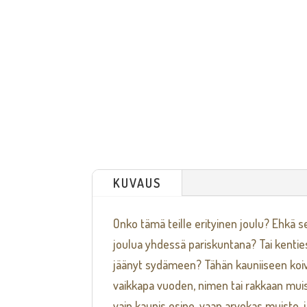
KUVAUS
Onko tämä teille erityinen joulu? Ehkä s
joulua yhdessä pariskuntana? Tai kentie
jäänyt sydämeen? Tähän kauniiseen koivu
vaikkapa vuoden, nimen tai rakkaan muis
vain kaunis esine, vaan arvokas muisto,