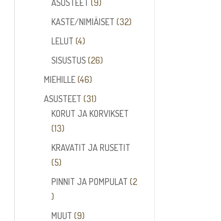
tuotetta
9
ASUSTEET
9
tuotetta
32
KASTE/NIMIÄISET
32
tuotetta
4
LELUT
4
tuotetta
26
SISUSTUS
26
tuotetta
46
MIEHILLE
46
tuotetta
31
ASUSTEET
31
tuotetta
KORUT JA KORVIKSET
13
13
tuotetta
KRAVATIT JA RUSETIT
5
5
tuotetta
PINNIT JA POMPULAT
2
2
tuotetta
9
MUUT
9