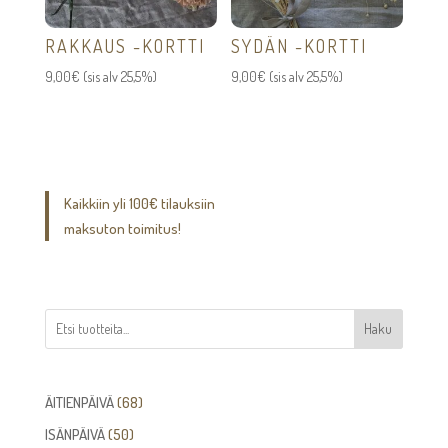
RAKKAUS -KORTTI
SYDÄN -KORTTI
9,00
€
(sis alv 25,5%)
9,00
€
(sis alv 25,5%)
Kaikkiin yli 100€ tilauksiin
maksuton toimitus!
Haku
68
ÄITIENPÄIVÄ
68
tuotetta
50
ISÄNPÄIVÄ
50