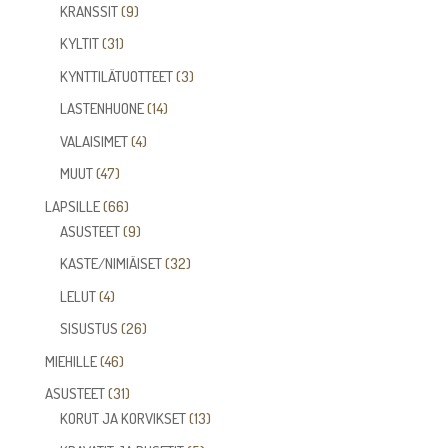
tuotetta
9
KRANSSIT
9
tuotetta
31
KYLTIT
31
tuotetta
3
KYNTTILÄTUOTTEET
3
tuotetta
14
LASTENHUONE
14
tuotetta
4
VALAISIMET
4
tuotetta
47
MUUT
47
tuotetta
66
LAPSILLE
66
tuotetta
9
ASUSTEET
9
tuotetta
32
KASTE/NIMIÄISET
32
tuotetta
4
LELUT
4
tuotetta
26
SISUSTUS
26
tuotetta
46
MIEHILLE
46
tuotetta
31
ASUSTEET
31
tuotetta
13
KORUT JA KORVIKSET
13
tuotetta