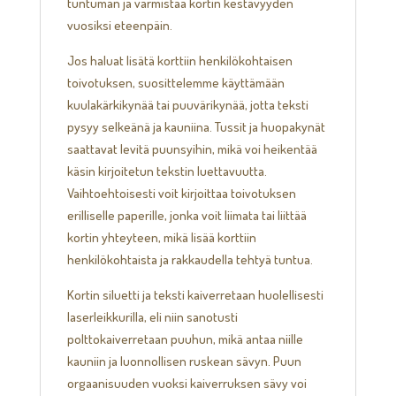
tuntuman ja varmistaa kortin kestävyyden
vuosiksi eteenpäin.
Jos haluat lisätä korttiin henkilökohtaisen
toivotuksen, suosittelemme käyttämään
kuulakärkikynää tai puuvärikynää, jotta teksti
pysyy selkeänä ja kauniina. Tussit ja huopakynät
saattavat levitä puunsyihin, mikä voi heikentää
käsin kirjoitetun tekstin luettavuutta.
Vaihtoehtoisesti voit kirjoittaa toivotuksen
erilliselle paperille, jonka voit liimata tai liittää
kortin yhteyteen, mikä lisää korttiin
henkilökohtaista ja rakkaudella tehtyä tuntua.
Kortin siluetti ja teksti kaiverretaan huolellisesti
laserleikkurilla, eli niin sanotusti
polttokaiverretaan puuhun, mikä antaa niille
kauniin ja luonnollisen ruskean sävyn. Puun
orgaanisuuden vuoksi kaiverruksen sävy voi