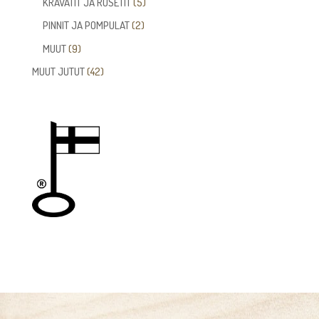
5
KRAVATIT JA RUSETIT
5
tuotetta
2
PINNIT JA POMPULAT
2
tuotetta
9
MUUT
9
tuotetta
42
MUUT JUTUT
42
tuotetta