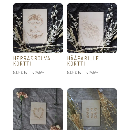
HERRA&ROUVA -
HÄÄPARILLE -
KORTTI
KORTTI
9,00
€
(sis alv 25,5%)
9,00
€
(sis alv 25,5%)