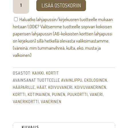
Hääparille
LISÄÄ OSTOSKORIIN
-
kortti
Haluatko lahjapussin/kirjekuoren tuotteelle mukaan
[siluetti]
hintaan
1,00
€
? Valitsemme tuotteelle sopivan kokoisen
määrä
paperisen lahjapussin (A6-kokoisten korttien lahjapussi
on kirjekuori) sillä hetkellä olevasta valikoimastamme.
(väreinä; mm tummanvihreä, kulta, eko, musta ja
valkoinen)
OSASTOT:
KAIKKI
,
KORTIT
AVAINSANAT TUOTTEELLE
AVAINLIPPU
,
EKOLOGINEN
,
HÄÄPARILLE
,
HÄÄT
,
KOIVUVANERI
,
KOIVUVANERINEN
,
KORTTI
,
KOTIMAINEN
,
PUINEN
,
PUUKORTTI
,
VANERI
,
VANERIKORTTI
,
VANERINEN
KUVAUS