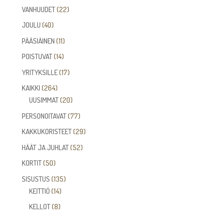
tuotetta
22
VANHUUDET
22
tuotetta
40
JOULU
40
tuotetta
11
PÄÄSIÄINEN
11
tuotetta
14
POISTUVAT
14
tuotetta
17
YRITYKSILLE
17
tuotetta
264
KAIKKI
264
tuotetta
20
UUSIMMAT
20
tuotetta
77
PERSONOITAVAT
77
tuotetta
29
KAKKUKORISTEET
29
tuotetta
52
HÄÄT JA JUHLAT
52
tuotetta
50
KORTIT
50
tuotetta
135
SISUSTUS
135
14
tuotetta
KEITTIÖ
14
tuotetta
8
KELLOT
8