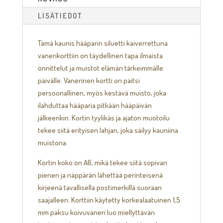
LISÄTIEDOT
Tämä kaunis hääparin siluetti kaiverrettuna
vanerikorttiin on täydellinen tapa ilmaista
onnittelut ja muistot elämän tärkeimmälle
päivälle. Vanerinen kortti on paitsi
persoonallinen, myös kestävä muisto, joka
ilahduttaa hääparia pitkään hääpäivän
jälkeenkin. Kortin tyylikäs ja ajaton muotoilu
tekee siitä erityisen lahjan, joka säilyy kauniina
muistona.
Kortin koko on A6, mikä tekee siitä sopivan
pienen ja näppärän lähettää perinteisenä
kirjeenä tavallisella postimerkillä suoraan
saajalleen. Korttiin käytetty korkealaatuinen 1,5
mm paksu koivuvaneri luo miellyttävän