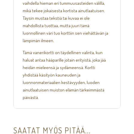
vaihdella hieman eri tummuusasteiden välillä,
mikä tekee jokaisesta kortista ainutlaatuisen.
Täysin mustaa tekstiä tai kuvaa ei ole
mahdollista tuottaa, mutta juuri tämä
luonnollinen väri tuo korttiin sen viehättävän ja
lämpimän ilmeen.
Tämä vanerikortti on täydellinen valinta, kun
haluat antaa hääparille jotain erityistä, joka jää
heidän mieleensä ja sydämeensä. Kortti
yhdistää käsityön kauneuden ja
luonnonmateriaalien kestävyyden, luoden
ainutlaatuisen muiston elämän tärkeimmästä
päivästä.
SAATAT MYÖS PITÄÄ...