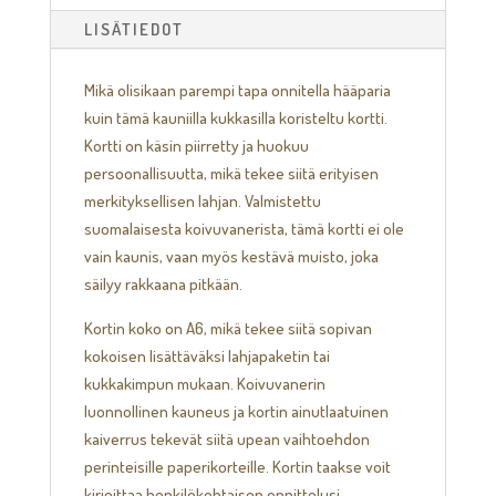
LISÄTIEDOT
Mikä olisikaan parempi tapa onnitella hääparia
kuin tämä kauniilla kukkasilla koristeltu kortti.
Kortti on käsin piirretty ja huokuu
persoonallisuutta, mikä tekee siitä erityisen
merkityksellisen lahjan. Valmistettu
suomalaisesta koivuvanerista, tämä kortti ei ole
vain kaunis, vaan myös kestävä muisto, joka
säilyy rakkaana pitkään.
Kortin koko on A6, mikä tekee siitä sopivan
kokoisen lisättäväksi lahjapaketin tai
kukkakimpun mukaan. Koivuvanerin
luonnollinen kauneus ja kortin ainutlaatuinen
kaiverrus tekevät siitä upean vaihtoehdon
perinteisille paperikorteille. Kortin taakse voit
kirjoittaa henkilökohtaisen onnittelusi