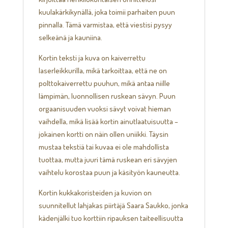
kuulakärkikynällä, joka toimii parhaiten puun
pinnalla. Tämä varmistaa, että viestisi pysyy
selkeänä ja kauniina.
Kortin teksti ja kuva on kaiverrettu
laserleikkurilla, mikä tarkoittaa, että ne on
polttokaiverrettu puuhun, mikä antaa niille
lämpimän, luonnollisen ruskean sävyn. Puun
orgaanisuuden vuoksi sävyt voivat hieman
vaihdella, mikä lisää kortin ainutlaatuisuutta –
jokainen kortti on näin ollen uniikki. Täysin
mustaa tekstiä tai kuvaa ei ole mahdollista
tuottaa, mutta juuri tämä ruskean eri sävyjen
vaihtelu korostaa puun ja käsityön kauneutta.
Kortin kukkakoristeiden ja kuvion on
suunnitellut lahjakas piirtäjä Saara Saukko, jonka
kädenjälki tuo korttiin ripauksen taiteellisuutta