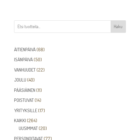
Haku
68
ÄITIENPÄIVÄ
68
tuotetta
50
ISÄNPÄIVÄ
50
tuotetta
22
VANHUUDET
22
tuotetta
40
JOULU
40
tuotetta
11
PÄÄSIÄINEN
11
tuotetta
14
POISTUVAT
14
tuotetta
17
YRITYKSILLE
17
tuotetta
264
KAIKKI
264
tuotetta
20
UUSIMMAT
20
tuotetta
77
PERSONOITAVAT
77