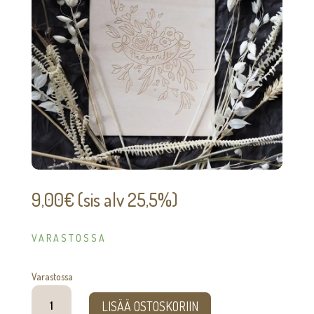
9,00
€
(sis alv 25,5%)
VARASTOSSA
Varastossa
Hääparille
LISÄÄ OSTOSKORIIN
-