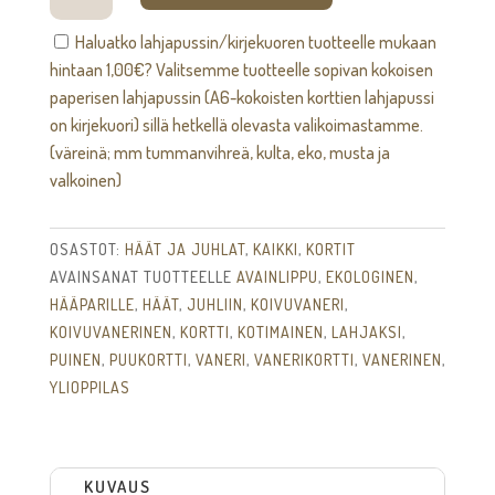
kortti
Haluatko lahjapussin/kirjekuoren tuotteelle mukaan
määrä
hintaan
1,00
€
? Valitsemme tuotteelle sopivan kokoisen
paperisen lahjapussin (A6-kokoisten korttien lahjapussi
on kirjekuori) sillä hetkellä olevasta valikoimastamme.
(väreinä; mm tummanvihreä, kulta, eko, musta ja
valkoinen)
OSASTOT:
HÄÄT JA JUHLAT
,
KAIKKI
,
KORTIT
AVAINSANAT TUOTTEELLE
AVAINLIPPU
,
EKOLOGINEN
,
HÄÄPARILLE
,
HÄÄT
,
JUHLIIN
,
KOIVUVANERI
,
KOIVUVANERINEN
,
KORTTI
,
KOTIMAINEN
,
LAHJAKSI
,
PUINEN
,
PUUKORTTI
,
VANERI
,
VANERIKORTTI
,
VANERINEN
,
YLIOPPILAS
KUVAUS