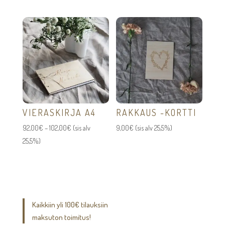
VIERASKIRJA A4
RAKKAUS -KORTTI
Hintaluokka:
92,00
€
–
102,00
€
(sis alv
9,00
€
(sis alv 25,5%)
92,00€
25,5%)
-
102,00€
Kaikkiin yli 100€ tilauksiin
maksuton toimitus!