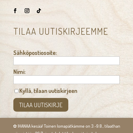
TILAA UUTISKIRJEEMME
Sähköpostiosoite:
Nimi:
Kyllä, tilaan uutiskirjeen
✿ IHANAA kesää! Toinen lomapätkämme on 3.-9.8., tilaathan