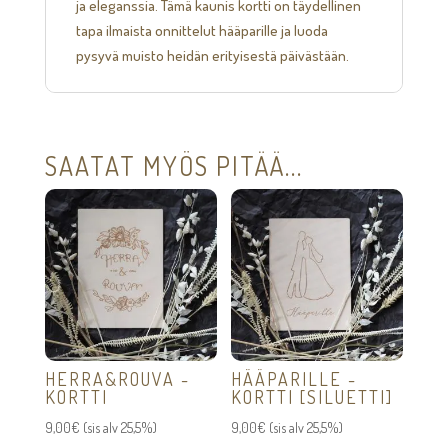
ja eleganssia. Tämä kaunis kortti on täydellinen
tapa ilmaista onnittelut hääparille ja luoda
pysyvä muisto heidän erityisestä päivästään.
SAATAT MYÖS PITÄÄ...
HERRA&ROUVA -
HÄÄPARILLE -
KORTTI
KORTTI [SILUETTI]
9,00
€
(sis alv 25,5%)
9,00
€
(sis alv 25,5%)