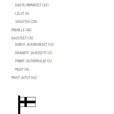
tuotetta
32
KASTE/NIMIÄISET
32
tuotetta
4
LELUT
4
tuotetta
26
SISUSTUS
26
tuotetta
46
MIEHILLE
46
tuotetta
31
ASUSTEET
31
tuotetta
13
KORUT JA KORVIKSET
13
tuotetta
5
KRAVATIT JA RUSETIT
5
tuotetta
2
PINNIT JA POMPULAT
2
tuotetta
9
MUUT
9
tuotetta
42
MUUT JUTUT
42
tuotetta