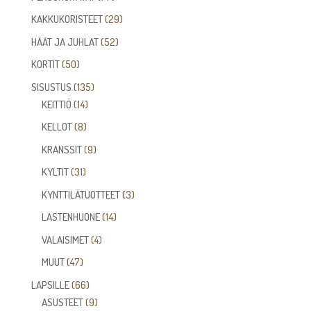
tuotetta
29
KAKKUKORISTEET
29
tuotetta
52
HÄÄT JA JUHLAT
52
tuotetta
50
KORTIT
50
tuotetta
135
SISUSTUS
135
14
tuotetta
KEITTIÖ
14
tuotetta
8
KELLOT
8
tuotetta
9
KRANSSIT
9
tuotetta
31
KYLTIT
31
tuotetta
3
KYNTTILÄTUOTTEET
3
tuotetta
14
LASTENHUONE
14
tuotetta
4
VALAISIMET
4
tuotetta
47
MUUT
47
tuotetta
66
LAPSILLE
66
tuotetta
9
ASUSTEET
9