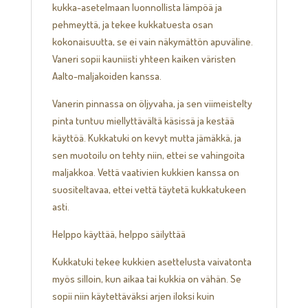
kukka-asetelmaan luonnollista lämpöä ja
pehmeyttä, ja tekee kukkatuesta osan
kokonaisuutta, se ei vain näkymättön apuväline.
Vaneri sopii kauniisti yhteen kaiken väristen
Aalto-maljakoiden kanssa.
Vanerin pinnassa on öljyvaha, ja sen viimeistelty
pinta tuntuu miellyttävältä käsissä ja kestää
käyttöä. Kukkatuki on kevyt mutta jämäkkä, ja
sen muotoilu on tehty niin, ettei se vahingoita
maljakkoa. Vettä vaativien kukkien kanssa on
suositeltavaa, ettei vettä täytetä kukkatukeen
asti.
Helppo käyttää, helppo säilyttää
Kukkatuki tekee kukkien asettelusta vaivatonta
myös silloin, kun aikaa tai kukkia on vähän. Se
sopii niin käytettäväksi arjen iloksi kuin