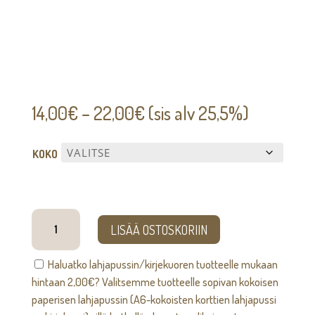
Hintaluokka:
14,00
€
–
22,00
€
(sis alv 25,5%)
14,00€
-
KOKO
22,00€
Laine-
LISÄÄ OSTOSKORIIN
kukkatuki
määrä
Haluatko lahjapussin/kirjekuoren tuotteelle mukaan
hintaan
2,00
€
? Valitsemme tuotteelle sopivan kokoisen
paperisen lahjapussin (A6-kokoisten korttien lahjapussi