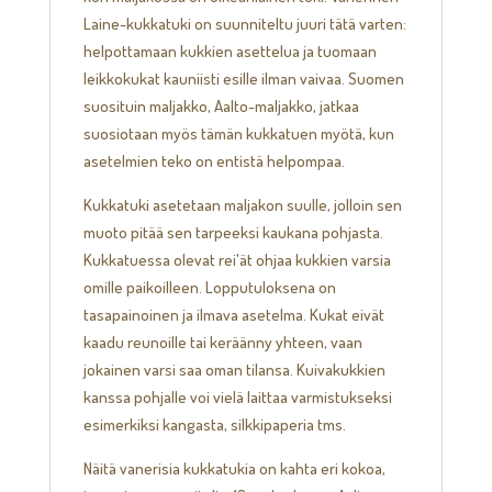
Laine-kukkatuki on suunniteltu juuri tätä varten:
helpottamaan kukkien asettelua ja tuomaan
leikkokukat kauniisti esille ilman vaivaa. Suomen
suosituin maljakko, Aalto-maljakko, jatkaa
suosiotaan myös tämän kukkatuen myötä, kun
asetelmien teko on entistä helpompaa.
Kukkatuki asetetaan maljakon suulle, jolloin sen
muoto pitää sen tarpeeksi kaukana pohjasta.
Kukkatuessa olevat rei'ät ohjaa kukkien varsia
omille paikoilleen. Lopputuloksena on
tasapainoinen ja ilmava asetelma. Kukat eivät
kaadu reunoille tai keräänny yhteen, vaan
jokainen varsi saa oman tilansa. Kuivakukkien
kanssa pohjalle voi vielä laittaa varmistukseksi
esimerkiksi kangasta, silkkipaperia tms.
Näitä vanerisia kukkatukia on kahta eri kokoa,