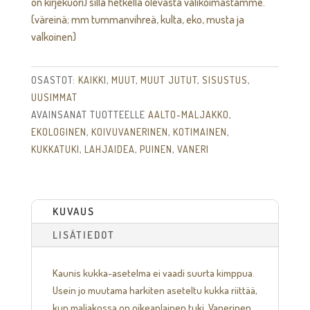
on kirjekuori) sillä hetkellä olevasta valikoimastamme.
(väreinä; mm tummanvihreä, kulta, eko, musta ja
valkoinen)
OSASTOT:
KAIKKI
,
MUUT
,
MUUT JUTUT
,
SISUSTUS
,
UUSIMMAT
AVAINSANAT TUOTTEELLE
AALTO-MALJAKKO
,
EKOLOGINEN
,
KOIVUVANERINEN
,
KOTIMAINEN
,
KUKKATUKI
,
LAHJAIDEA
,
PUINEN
,
VANERI
KUVAUS
LISÄTIEDOT
Kaunis kukka-asetelma ei vaadi suurta kimppua.
Usein jo muutama harkiten aseteltu kukka riittää,
kun maljakossa on oikeanlainen tuki. Vanerinen