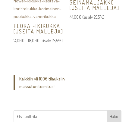
SEINÄMALJAKKO
[USEITA MALLEJA]
44,00
€
(sis alv 25,5%)
FLORA -IKIKUKKA
[USEITA MALLEJA]
Hintaluokka:
14,00
€
–
18,00
€
(sis alv 25,5%)
14,00€
-
18,00€
Kaikkiin yli 100€ tilauksiin
maksuton toimitus!
Haku