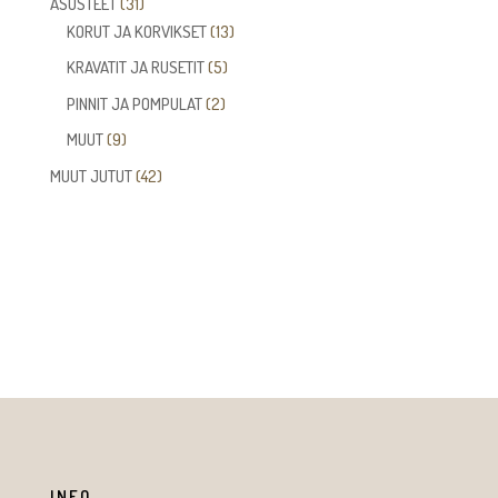
31
ASUSTEET
31
tuotetta
13
KORUT JA KORVIKSET
13
tuotetta
5
KRAVATIT JA RUSETIT
5
tuotetta
2
PINNIT JA POMPULAT
2
tuotetta
9
MUUT
9
tuotetta
42
MUUT JUTUT
42
tuotetta
INFO