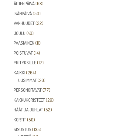
68
ÄITIENPÄIVÄ
68
tuotetta
50
ISÄNPÄIVÄ
50
tuotetta
22
VANHUUDET
22
tuotetta
40
JOULU
40
tuotetta
11
PÄÄSIÄINEN
11
tuotetta
14
POISTUVAT
14
tuotetta
17
YRITYKSILLE
17
tuotetta
264
KAIKKI
264
tuotetta
20
UUSIMMAT
20
tuotetta
77
PERSONOITAVAT
77
tuotetta
29
KAKKUKORISTEET
29
tuotetta
52
HÄÄT JA JUHLAT
52
tuotetta
50
KORTIT
50
tuotetta
135
SISUSTUS
135