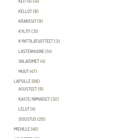
14
tuotetta
KEITTIÖ
14
tuotetta
8
KELLOT
8
tuotetta
9
KRANSSIT
9
tuotetta
31
KYLTIT
31
tuotetta
3
KYNTTILÄTUOTTEET
3
tuotetta
14
LASTENHUONE
14
tuotetta
4
VALAISIMET
4
tuotetta
47
MUUT
47
tuotetta
66
LAPSILLE
66
tuotetta
9
ASUSTEET
9
tuotetta
32
KASTE/NIMIÄISET
32
tuotetta
4
LELUT
4
tuotetta
26
SISUSTUS
26
tuotetta
46
MIEHILLE
46
tuotetta