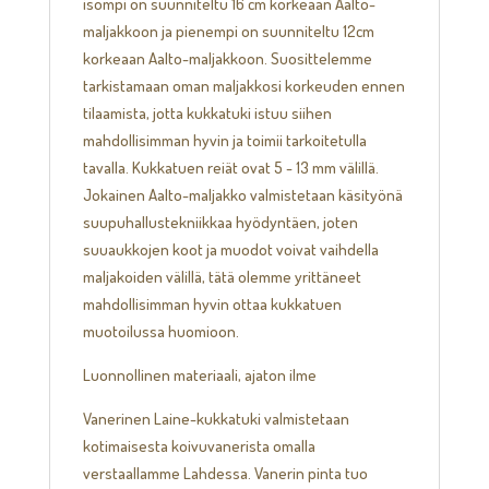
isompi on suunniteltu 16 cm korkeaan Aalto-
maljakkoon ja pienempi on suunniteltu 12cm
korkeaan Aalto-maljakkoon. Suosittelemme
tarkistamaan oman maljakkosi korkeuden ennen
tilaamista, jotta kukkatuki istuu siihen
mahdollisimman hyvin ja toimii tarkoitetulla
tavalla. Kukkatuen reiät ovat 5 - 13 mm välillä.
Jokainen Aalto-maljakko valmistetaan käsityönä
suupuhallustekniikkaa hyödyntäen, joten
suuaukkojen koot ja muodot voivat vaihdella
maljakoiden välillä, tätä olemme yrittäneet
mahdollisimman hyvin ottaa kukkatuen
muotoilussa huomioon.
Luonnollinen materiaali, ajaton ilme
Vanerinen Laine-kukkatuki valmistetaan
kotimaisesta koivuvanerista omalla
verstaallamme Lahdessa. Vanerin pinta tuo