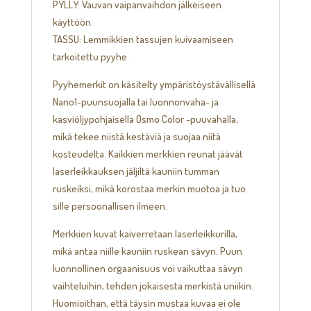
PYLLY: Vauvan vaipanvaihdon jälkeiseen
käyttöön.
TASSU: Lemmikkien tassujen kuivaamiseen
tarkoitettu pyyhe.
Pyyhemerkit on käsitelty ympäristöystävällisellä
Nano1-puunsuojalla tai luonnonvaha- ja
kasviöljypohjaisella Osmo Color -puuvahalla,
mikä tekee niistä kestäviä ja suojaa niitä
kosteudelta. Kaikkien merkkien reunat jäävät
laserleikkauksen jäljiltä kauniin tumman
ruskeiksi, mikä korostaa merkin muotoa ja tuo
sille persoonallisen ilmeen.
Merkkien kuvat kaiverretaan laserleikkurilla,
mikä antaa niille kauniin ruskean sävyn. Puun
luonnollinen orgaanisuus voi vaikuttaa sävyn
vaihteluihin, tehden jokaisesta merkistä uniikin.
Huomioithan, että täysin mustaa kuvaa ei ole