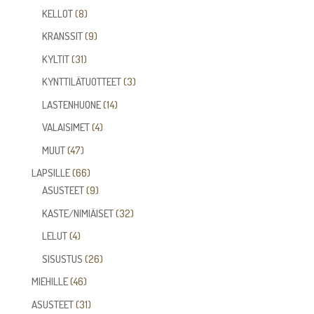
tuotetta
8
KELLOT
8
tuotetta
9
KRANSSIT
9
tuotetta
31
KYLTIT
31
tuotetta
3
KYNTTILÄTUOTTEET
3
tuotetta
14
LASTENHUONE
14
tuotetta
4
VALAISIMET
4
tuotetta
47
MUUT
47
tuotetta
66
LAPSILLE
66
tuotetta
9
ASUSTEET
9
tuotetta
32
KASTE/NIMIÄISET
32
tuotetta
4
LELUT
4
tuotetta
26
SISUSTUS
26
tuotetta
46
MIEHILLE
46
tuotetta
31
ASUSTEET
31