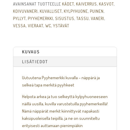
AVAINSANAT TUOTTEELLE
KÄDET
,
KAIVERRUS
,
KASVOT
,
KOIVUVANERI
,
KUVALLISET
,
KYLPYHUONE
,
PUINEN
,
PYLLYT
,
PYYHEMERKKI
,
SISUSTUS
,
TASSU
,
VANERI
,
VESSA
,
VIERAAT
,
WC
,
YSTÄVÄT
KUVAUS
LISÄTIEDOT
Uutuutena Pyyhemerkki kuvalla – näppärä ja
selkeä tapa merkitä pyyhkeet
Helpota arkea ja tuo selkeyttä kylpyhuoneeseen
näillä uusilla, kuvilla varustetuilla pyyhemerkeillä!
Nämä näppärät merkit kiinnittyvät napakasti
kaksipuoleisella teipillä, ja ne on suunniteltu
erityisesti auttamaan pienimpiäkin