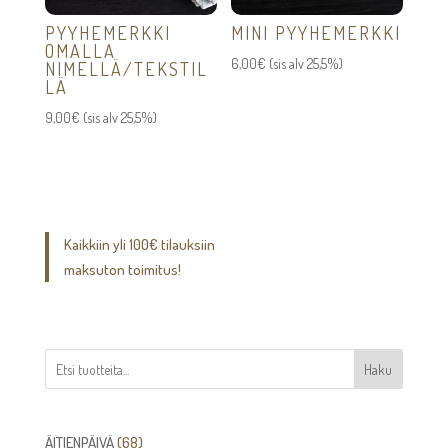
PYYHEMERKKI
MINI PYYHEMERKKI
OMALLA
6,00
€
(sis alv 25,5%)
NIMELLÄ/TEKSTIL
LÄ
9,00
€
(sis alv 25,5%)
Kaikkiin yli 100€ tilauksiin
maksuton toimitus!
Haku
68
ÄITIENPÄIVÄ
68