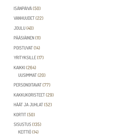
tuotetta
50
ISÄNPÄIVÄ
50
tuotetta
22
VANHUUDET
22
tuotetta
40
JOULU
40
tuotetta
11
PÄÄSIÄINEN
11
tuotetta
14
POISTUVAT
14
tuotetta
17
YRITYKSILLE
17
tuotetta
264
KAIKKI
264
tuotetta
20
UUSIMMAT
20
tuotetta
77
PERSONOITAVAT
77
tuotetta
29
KAKKUKORISTEET
29
tuotetta
52
HÄÄT JA JUHLAT
52
tuotetta
50
KORTIT
50
tuotetta
135
SISUSTUS
135
14
tuotetta
KEITTIÖ
14