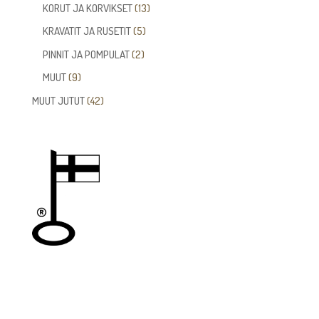
tuotetta
13
KORUT JA KORVIKSET
13
tuotetta
5
KRAVATIT JA RUSETIT
5
tuotetta
2
PINNIT JA POMPULAT
2
tuotetta
9
MUUT
9
tuotetta
42
MUUT JUTUT
42
tuotetta