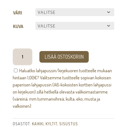
VÄRI
KUVA
MINI
LISÄÄ OSTOSKORIIN
Pyyhemerkki
[kuvalla]
Haluatko lahjapussin/kirjekuoren tuotteelle mukaan
määrä
hintaan
1,00
€
? Valitsemme tuotteelle sopivan kokoisen
paperisen lahjapussin (A6-kokoisten korttien lahjapussi
on kirjekuori) sillä hetkellä olevasta valikoimastamme.
(väreinä; mm tummanvihreä, kulta, eko, musta ja
valkoinen)
OSASTOT:
KAIKKI
,
KYLTIT
,
SISUSTUS