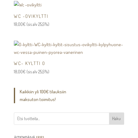
WC -OVIKYLTTI
18,00
€
(sis alv 25,5%)
WC- KYLTTI O
18,00
€
(sis alv 25,5%)
Kaikkiin yli 100€ tilauksiin
maksuton toimitus!
Haku
68
ÄITIENPÄIVÄ
68