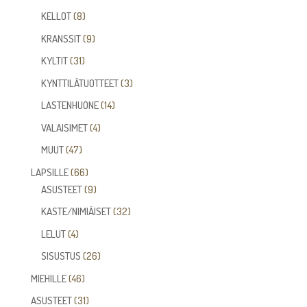
tuotetta
8
KELLOT
8
tuotetta
9
KRANSSIT
9
tuotetta
31
KYLTIT
31
tuotetta
3
KYNTTILÄTUOTTEET
3
tuotetta
14
LASTENHUONE
14
tuotetta
4
VALAISIMET
4
tuotetta
47
MUUT
47
tuotetta
66
LAPSILLE
66
tuotetta
9
ASUSTEET
9
tuotetta
32
KASTE/NIMIÄISET
32
tuotetta
4
LELUT
4
tuotetta
26
SISUSTUS
26
tuotetta
46
MIEHILLE
46
tuotetta
31
ASUSTEET
31