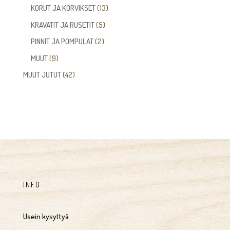
tuotetta
13
KORUT JA KORVIKSET
13
tuotetta
5
KRAVATIT JA RUSETIT
5
tuotetta
2
PINNIT JA POMPULAT
2
tuotetta
9
MUUT
9
tuotetta
42
MUUT JUTUT
42
tuotetta
INFO
Usein kysyttyä