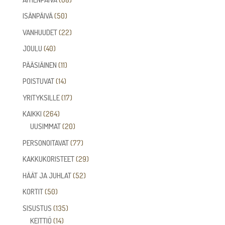
tuotetta
50
ISÄNPÄIVÄ
50
tuotetta
22
VANHUUDET
22
tuotetta
40
JOULU
40
tuotetta
11
PÄÄSIÄINEN
11
tuotetta
14
POISTUVAT
14
tuotetta
17
YRITYKSILLE
17
tuotetta
264
KAIKKI
264
tuotetta
20
UUSIMMAT
20
tuotetta
77
PERSONOITAVAT
77
tuotetta
29
KAKKUKORISTEET
29
tuotetta
52
HÄÄT JA JUHLAT
52
tuotetta
50
KORTIT
50
tuotetta
135
SISUSTUS
135
14
tuotetta
KEITTIÖ
14