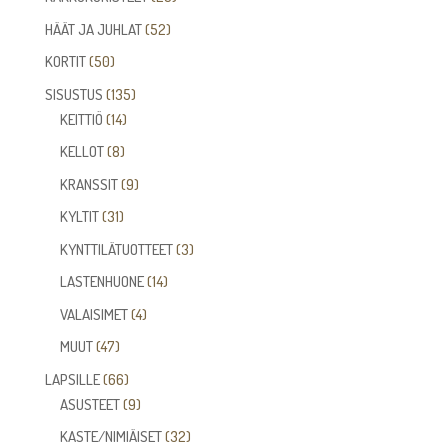
tuotetta
52
HÄÄT JA JUHLAT
52
tuotetta
50
KORTIT
50
tuotetta
135
SISUSTUS
135
14
tuotetta
KEITTIÖ
14
tuotetta
8
KELLOT
8
tuotetta
9
KRANSSIT
9
tuotetta
31
KYLTIT
31
tuotetta
3
KYNTTILÄTUOTTEET
3
tuotetta
14
LASTENHUONE
14
tuotetta
4
VALAISIMET
4
tuotetta
47
MUUT
47
tuotetta
66
LAPSILLE
66
tuotetta
9
ASUSTEET
9
tuotetta
32
KASTE/NIMIÄISET
32