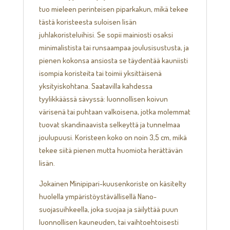
tuo mieleen perinteisen piparkakun, mikä tekee
tästä koristeesta suloisen lisän
juhlakoristeluihisi. Se sopii mainiosti osaksi
minimalistista tai runsaampaa joulusisustusta, ja
pienen kokonsa ansiosta se täydentää kauniisti
isompia koristeita tai toimii yksittäisenä
yksityiskohtana. Saatavilla kahdessa
tyylikkäässä sävyssä: luonnollisen koivun
värisenä tai puhtaan valkoisena, jotka molemmat
tuovat skandinaavista selkeyttä ja tunnelmaa
joulupuusi. Koristeen koko on noin 3,5 cm, mikä
tekee siitä pienen mutta huomiota herättävän
lisän.
Jokainen Minipipari-kuusenkoriste on käsitelty
huolella ympäristöystävällisellä Nano-
suojasuihkeella, joka suojaa ja säilyttää puun
luonnollisen kauneuden, tai vaihtoehtoisesti