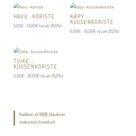
HAVU -KORISTE
KÄPY -
KUUSENKORISTE
Hintaluokka:
5,00
€
–
12,00
€
(sis alv 25,5%)
Hintaluokka:
6,00
€
–
16,00
€
(sis alv 25,5%)
5,00€
6,00€
-
-
12,00€
16,00€
TUIKE -
KUUSENKORISTE
Hintaluokka:
6,00
€
–
16,00
€
(sis alv 25,5%)
6,00€
-
16,00€
Kaikkiin yli 100€ tilauksiin
maksuton toimitus!