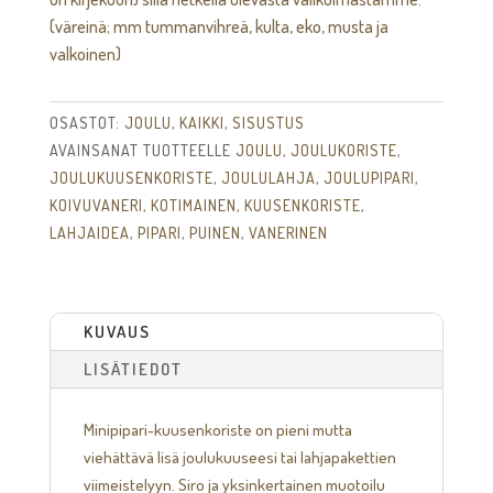
(väreinä; mm tummanvihreä, kulta, eko, musta ja
valkoinen)
OSASTOT:
JOULU
,
KAIKKI
,
SISUSTUS
AVAINSANAT TUOTTEELLE
JOULU
,
JOULUKORISTE
,
JOULUKUUSENKORISTE
,
JOULULAHJA
,
JOULUPIPARI
,
KOIVUVANERI
,
KOTIMAINEN
,
KUUSENKORISTE
,
LAHJAIDEA
,
PIPARI
,
PUINEN
,
VANERINEN
KUVAUS
LISÄTIEDOT
Minipipari-kuusenkoriste on pieni mutta
viehättävä lisä joulukuuseesi tai lahjapakettien
viimeistelyyn. Siro ja yksinkertainen muotoilu