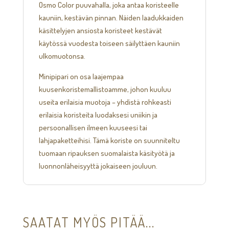
Osmo Color puuvahalla, joka antaa koristeelle
kauniin, kestävän pinnan. Näiden laadukkaiden
käsittelyjen ansiosta koristeet kestävät
käytössä vuodesta toiseen säilyttäen kauniin
ulkomuotonsa.
Minipipari on osa laajempaa
kuusenkoristemallistoamme, johon kuuluu
useita erilaisia muotoja – yhdistä rohkeasti
erilaisia koristeita luodaksesi uniikin ja
persoonallisen ilmeen kuuseesi tai
lahjapaketteihisi. Tämä koriste on suunniteltu
tuomaan ripauksen suomalaista käsityötä ja
luonnonläheisyyttä jokaiseen jouluun.
SAATAT MYÖS PITÄÄ...