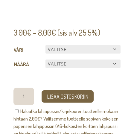
Hintaluokka:
3,00
€
–
8,00
€
(sis alv 25,5%)
3,00€
-
VÄRI
8,00€
MÄÄRÄ
Minipipari
LISÄÄ OSTOSKORIIN
-
kuusenkoriste
Haluatko lahjapussin/kirjekuoren tuotteelle mukaan
määrä
hintaan
2,00
€
? Valitsemme tuotteelle sopivan kokoisen
paperisen lahjapussin (A6-kokoisten korttien lahjapussi
on kirjekuori) sillä hetkellä olevasta valikoimastamme.