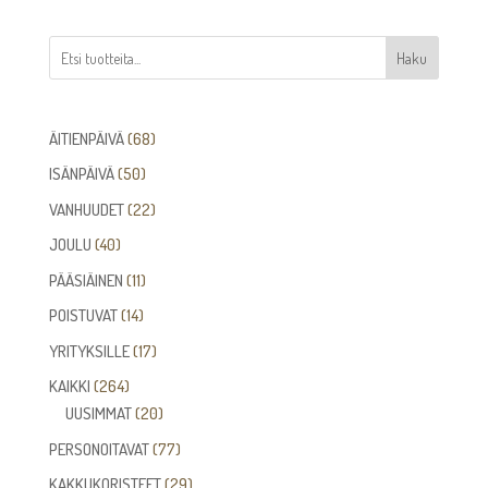
Haku
68
ÄITIENPÄIVÄ
68
tuotetta
50
ISÄNPÄIVÄ
50
tuotetta
22
VANHUUDET
22
tuotetta
40
JOULU
40
tuotetta
11
PÄÄSIÄINEN
11
tuotetta
14
POISTUVAT
14
tuotetta
17
YRITYKSILLE
17
tuotetta
264
KAIKKI
264
tuotetta
20
UUSIMMAT
20
tuotetta
77
PERSONOITAVAT
77
tuotetta
29
KAKKUKORISTEET
29