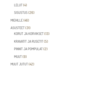
tuotetta
4
LELUT
4
tuotetta
26
SISUSTUS
26
tuotetta
46
MIEHILLE
46
tuotetta
31
ASUSTEET
31
tuotetta
13
KORUT JA KORVIKSET
13
tuotetta
5
KRAVATIT JA RUSETIT
5
tuotetta
2
PINNIT JA POMPULAT
2
tuotetta
9
MUUT
9
tuotetta
42
MUUT JUTUT
42
tuotetta