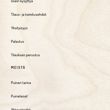
Usein kysyttyä
Tilaus- ja toimitusehdot
Yksityisyys
Palautus
Tilauksen peruutus
MEISTÄ
Puinen tarina
Puinelaiset
Yhteystiedot