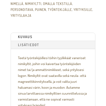
NIMELLÄ
,
NIMIKYLTTI
,
OMALLA TEKSTILLÄ
,
PERSONOITAVA
,
PUINEN
,
TYÖNTEKIJÄLLE
,
YRITYKSILLE
,
YRITYSLAHJA
KUVAUS
LISÄTIEDOT
Teetä työntekijöillesi töihin tyylikkäät vaneriset
nimikyltit, joihin voi kaivertaa työntekijöiden
nimet tai/ja ammattinimikkeet, sekä yrityksesi
logon. Nimikyltit ovat saatavilla sekä neula- että
magneettikiinnityksellä, ja voit valita juuri
haluamasi värin, koon ja muodon. Autamme
sinua tarvittaessa nimikylttien suunnittelussa ja
varmistamaan, että ne sopivat varmasti
yrityksesi brändiin!