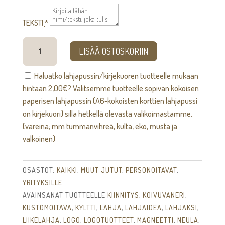
TEKSTI
*
Nimikyltti
LISÄÄ OSTOSKORIIN
määrä
Haluatko lahjapussin/kirjekuoren tuotteelle mukaan
hintaan
2,00
€
? Valitsemme tuotteelle sopivan kokoisen
paperisen lahjapussin (A6-kokoisten korttien lahjapussi
on kirjekuori) sillä hetkellä olevasta valikoimastamme.
(väreinä; mm tummanvihreä, kulta, eko, musta ja
valkoinen)
OSASTOT:
KAIKKI
,
MUUT JUTUT
,
PERSONOITAVAT
,
YRITYKSILLE
AVAINSANAT TUOTTEELLE
KIINNITYS
,
KOIVUVANERI
,
KUSTOMOITAVA
,
KYLTTI
,
LAHJA
,
LAHJAIDEA
,
LAHJAKSI
,
LIIKELAHJA
,
LOGO
,
LOGOTUOTTEET
,
MAGNEETTI
,
NEULA
,