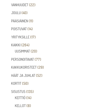
tuotetta
22
VANHUUDET
22
tuotetta
40
JOULU
40
tuotetta
11
PÄÄSIÄINEN
11
tuotetta
14
POISTUVAT
14
tuotetta
17
YRITYKSILLE
17
tuotetta
264
KAIKKI
264
tuotetta
20
UUSIMMAT
20
tuotetta
77
PERSONOITAVAT
77
tuotetta
29
KAKKUKORISTEET
29
tuotetta
52
HÄÄT JA JUHLAT
52
tuotetta
50
KORTIT
50
tuotetta
135
SISUSTUS
135
14
tuotetta
KEITTIÖ
14
tuotetta
8
KELLOT
8