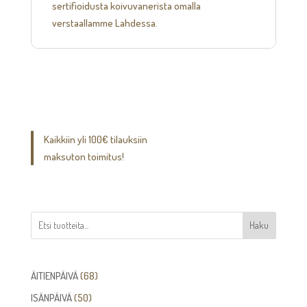
sertifioidusta koivuvanerista omalla
verstaallamme Lahdessa.
Kaikkiin yli 100€ tilauksiin
maksuton toimitus!
Haku
68
ÄITIENPÄIVÄ
68
tuotetta
50
ISÄNPÄIVÄ
50