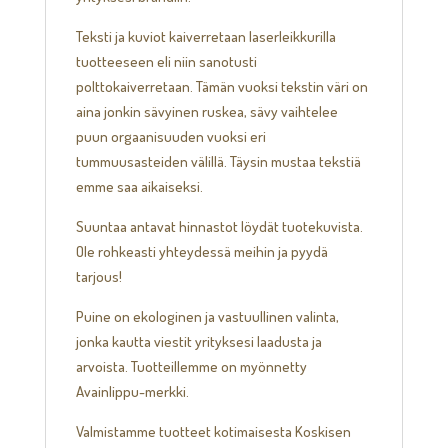
Teksti ja kuviot kaiverretaan laserleikkurilla
tuotteeseen eli niin sanotusti
polttokaiverretaan. Tämän vuoksi tekstin väri on
aina jonkin sävyinen ruskea, sävy vaihtelee
puun orgaanisuuden vuoksi eri
tummuusasteiden välillä. Täysin mustaa tekstiä
emme saa aikaiseksi.
Suuntaa antavat hinnastot löydät tuotekuvista.
Ole rohkeasti yhteydessä meihin ja pyydä
tarjous!
Puine on ekologinen ja vastuullinen valinta,
jonka kautta viestit yrityksesi laadusta ja
arvoista. Tuotteillemme on myönnetty
Avainlippu-merkki.
Valmistamme tuotteet kotimaisesta Koskisen