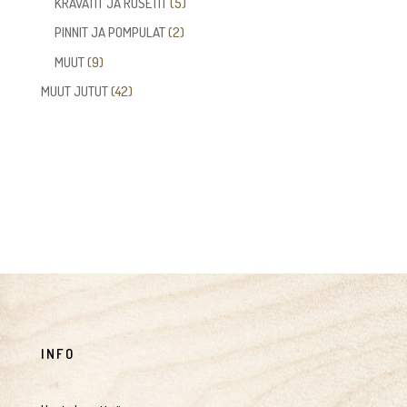
5
KRAVATIT JA RUSETIT
5
tuotetta
2
PINNIT JA POMPULAT
2
tuotetta
9
MUUT
9
tuotetta
42
MUUT JUTUT
42
tuotetta
INFO