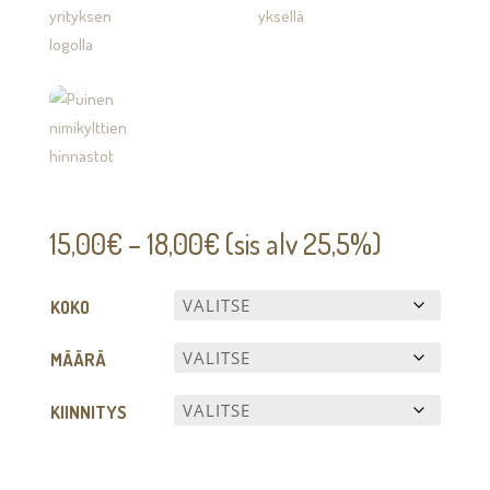
Hintaluokka:
15,00
€
–
18,00
€
(sis alv 25,5%)
15,00€
-
KOKO
18,00€
MÄÄRÄ
KIINNITYS