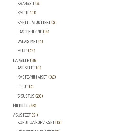
tuotetta
9
KRANSSIT
9
tuotetta
31
KYLTIT
31
tuotetta
3
KYNTTILÄTUOTTEET
3
tuotetta
14
LASTENHUONE
14
tuotetta
4
VALAISIMET
4
tuotetta
47
MUUT
47
tuotetta
66
LAPSILLE
66
tuotetta
9
ASUSTEET
9
tuotetta
32
KASTE/NIMIÄISET
32
tuotetta
4
LELUT
4
tuotetta
26
SISUSTUS
26
tuotetta
46
MIEHILLE
46
tuotetta
31
ASUSTEET
31
tuotetta
13
KORUT JA KORVIKSET
13
tuotetta