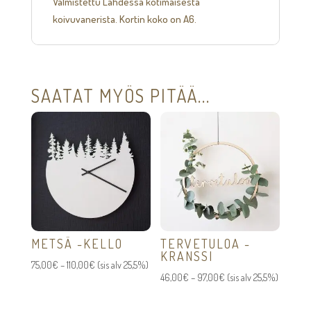
Valmistettu Lahdessa kotimaisesta
koivuvanerista. Kortin koko on A6.
SAATAT MYÖS PITÄÄ...
METSÄ -KELLO
TERVETULOA -
KRANSSI
Hintaluokka:
75,00
€
–
110,00
€
(sis alv 25,5%)
Hintaluokka:
46,00
€
–
97,00
€
(sis alv 25,5%)
75,00€
46,00€
-