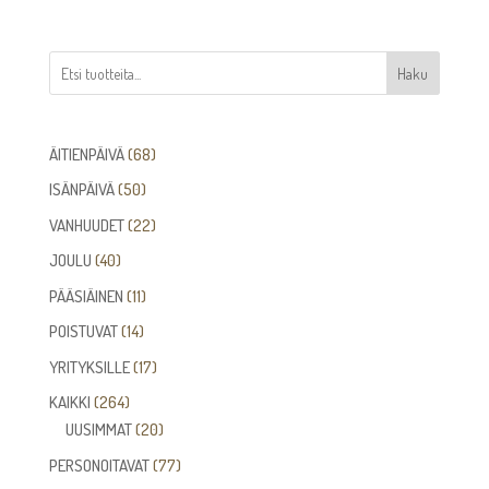
Haku
68
ÄITIENPÄIVÄ
68
tuotetta
50
ISÄNPÄIVÄ
50
tuotetta
22
VANHUUDET
22
tuotetta
40
JOULU
40
tuotetta
11
PÄÄSIÄINEN
11
tuotetta
14
POISTUVAT
14
tuotetta
17
YRITYKSILLE
17
tuotetta
264
KAIKKI
264
tuotetta
20
UUSIMMAT
20
tuotetta
77
PERSONOITAVAT
77