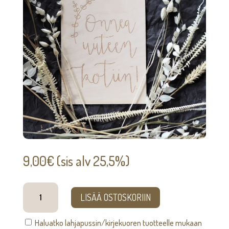
9,00
€
(sis alv 25,5%)
Onnea
LISÄÄ OSTOSKORIIN
uuteen
kotiin
Haluatko lahjapussin/kirjekuoren tuotteelle mukaan
-