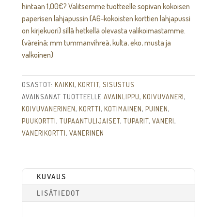
hintaan
1,00
€
? Valitsemme tuotteelle sopivan kokoisen
kortti
paperisen lahjapussin (A6-kokoisten korttien lahjapussi
määrä
on kirjekuori) sillä hetkellä olevasta valikoimastamme.
(väreinä; mm tummanvihreä, kulta, eko, musta ja
valkoinen)
OSASTOT:
KAIKKI
,
KORTIT
,
SISUSTUS
AVAINSANAT TUOTTEELLE
AVAINLIPPU
,
KOIVUVANERI
,
KOIVUVANERINEN
,
KORTTI
,
KOTIMAINEN
,
PUINEN
,
PUUKORTTI
,
TUPAANTULIJAISET
,
TUPARIT
,
VANERI
,
VANERIKORTTI
,
VANERINEN
KUVAUS
LISÄTIEDOT