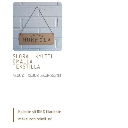
-
110,00€
97,00€
SUORA – KYLTTI
OMALLA
TEKSTILLÄ
Hintaluokka:
42,00
€
–
43,00
€
(sis alv 25,5%)
42,00€
-
43,00€
Kaikkiin yli 100€ tilauksiin
maksuton toimitus!