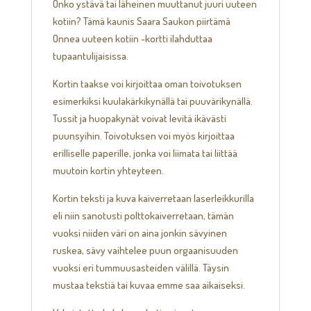
Onko ystävä tai läheinen muuttanut juuri uuteen
kotiin? Tämä kaunis Saara Saukon piirtämä
Onnea uuteen kotiin -kortti ilahduttaa
tupaantulijaisissa.
Kortin taakse voi kirjoittaa oman toivotuksen
esimerkiksi kuulakärkikynällä tai puuvärikynällä.
Tussit ja huopakynät voivat levitä ikävästi
puunsyihin. Toivotuksen voi myös kirjoittaa
erilliselle paperille, jonka voi liimata tai liittää
muutoin kortin yhteyteen.
Kortin teksti ja kuva kaiverretaan laserleikkurilla
eli niin sanotusti polttokaiverretaan, tämän
vuoksi niiden väri on aina jonkin sävyinen
ruskea, sävy vaihtelee puun orgaanisuuden
vuoksi eri tummuusasteiden välillä. Täysin
mustaa tekstiä tai kuvaa emme saa aikaiseksi.