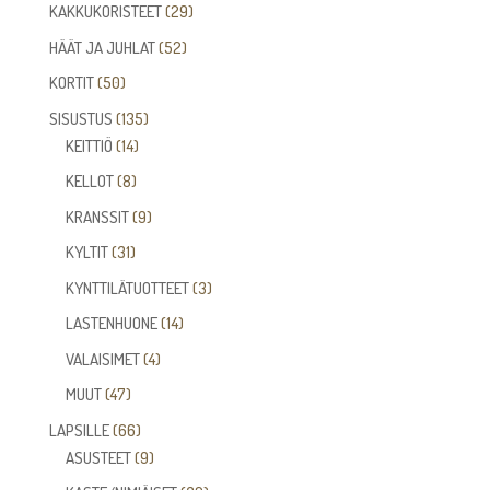
tuotetta
29
KAKKUKORISTEET
29
tuotetta
52
HÄÄT JA JUHLAT
52
tuotetta
50
KORTIT
50
tuotetta
135
SISUSTUS
135
14
tuotetta
KEITTIÖ
14
tuotetta
8
KELLOT
8
tuotetta
9
KRANSSIT
9
tuotetta
31
KYLTIT
31
tuotetta
3
KYNTTILÄTUOTTEET
3
tuotetta
14
LASTENHUONE
14
tuotetta
4
VALAISIMET
4
tuotetta
47
MUUT
47
tuotetta
66
LAPSILLE
66
tuotetta
9
ASUSTEET
9
tuotetta