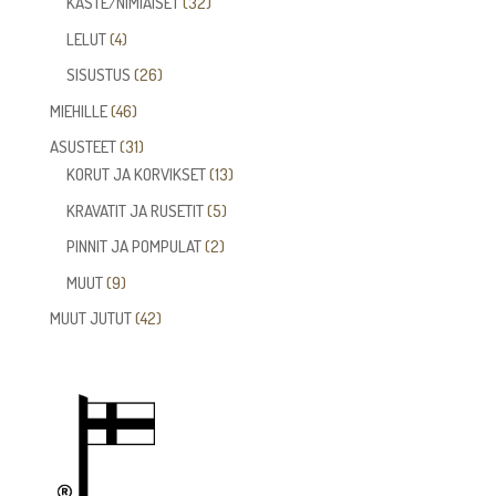
32
KASTE/NIMIÄISET
32
tuotetta
4
LELUT
4
tuotetta
26
SISUSTUS
26
tuotetta
46
MIEHILLE
46
tuotetta
31
ASUSTEET
31
tuotetta
13
KORUT JA KORVIKSET
13
tuotetta
5
KRAVATIT JA RUSETIT
5
tuotetta
2
PINNIT JA POMPULAT
2
tuotetta
9
MUUT
9
tuotetta
42
MUUT JUTUT
42
tuotetta