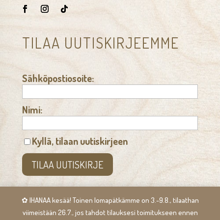
TILAA UUTISKIRJEEMME
Sähköpostiosoite:
Nimi:
Kyllä, tilaan uutiskirjeen
✿ IHANAA kesää! Toinen lomapätkämme on 3.-9.8., tilaathan
viimeistään 26.7., jos tahdot tilauksesi toimitukseen ennen