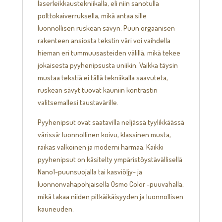
laserleikkaustekniikalla, eli niin sanotulla
polttokaiverruksella, mikä antaa sille
luonnollisen ruskean sävyn. Puun orgaanisen
rakenteen ansiosta tekstin väri voi vaihdella
hieman eri tummuusasteiden välillä, mikä tekee
jokaisesta pyyhenipsusta uniikin. Vaikka täysin
mustaa tekstiä ei tällä tekniikalla saavuteta,
ruskean sävyt tuovat kauniin kontrastin
valitsemallesi taustavärille.
Pyyhenipsut ovat saatavilla neljässä tyylikkäässä
värissä: luonnollinen koivu, klassinen musta,
raikas valkoinen ja moderni harmaa. Kaikki
pyyhenipsut on käsitelty ympäristöystävällisellä
Nano1-puunsuojalla tai kasviöljy- ja
luonnonvahapohjaisella Osmo Color -puuvahalla,
mikä takaa niiden pitkäikäisyyden ja luonnollisen
kauneuden.