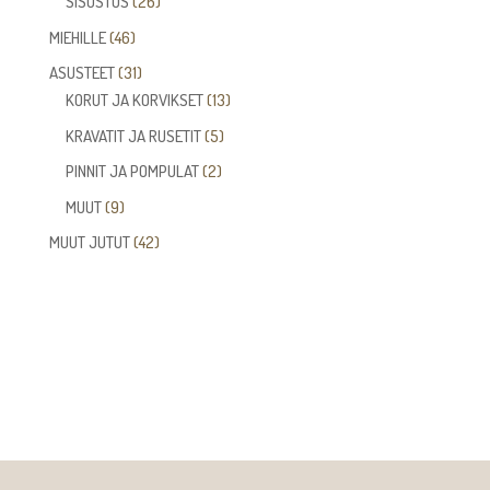
26
SISUSTUS
26
tuotetta
46
MIEHILLE
46
tuotetta
31
ASUSTEET
31
tuotetta
13
KORUT JA KORVIKSET
13
tuotetta
5
KRAVATIT JA RUSETIT
5
tuotetta
2
PINNIT JA POMPULAT
2
tuotetta
9
MUUT
9
tuotetta
42
MUUT JUTUT
42
tuotetta