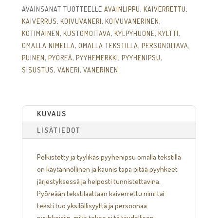
AVAINSANAT TUOTTEELLE
AVAINLIPPU
,
KAIVERRETTU
,
KAIVERRUS
,
KOIVUVANERI
,
KOIVUVANERINEN
,
KOTIMAINEN
,
KUSTOMOITAVA
,
KYLPYHUONE
,
KYLTTI
,
OMALLA NIMELLÄ
,
OMALLA TEKSTILLÄ
,
PERSONOITAVA
,
PUINEN
,
PYÖREÄ
,
PYYHEMERKKI
,
PYYHENIPSU
,
SISUSTUS
,
VANERI
,
VANERINEN
KUVAUS
LISÄTIEDOT
Pelkistetty ja tyylikäs pyyhenipsu omalla tekstillä
on käytännöllinen ja kaunis tapa pitää pyyhkeet
järjestyksessä ja helposti tunnistettavina.
Pyöreään tekstilaattaan kaiverrettu nimi tai
teksti tuo yksilöllisyyttä ja persoonaa
pyyhkeisiin, mikä tekee siitä täydellisen