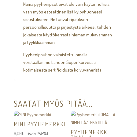
Nämä pyyhenipsut eivät ole vain käytännöllisiä,
vaan myös esteettinen lisä kylpyhuoneesi
sisustukseen. Ne tuovat ripauksen
persoonallisuutta ja järjestystä arkeesi, tehden
jokaisesta käyttökerrasta hieman mukavamman
ja tyylikkäämmän.
Pyyhenipsut on valmistettu omalla
verstaallamme Lahden Sopenkorvessa
kotimaisesta sertifioidusta koivuvanerista.
SAATAT MYÖS PITÄÄ...
MINI PYYHEMERKKI
PYYHEMERKKI
6,00
€
(sis alv 25,5%)