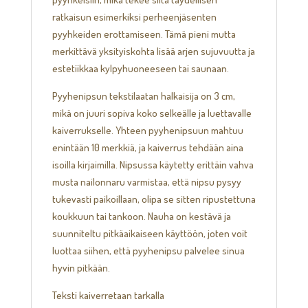
ratkaisun esimerkiksi perheenjäsenten
pyyhkeiden erottamiseen. Tämä pieni mutta
merkittävä yksityiskohta lisää arjen sujuvuutta ja
estetiikkaa kylpyhuoneeseen tai saunaan.
Pyyhenipsun tekstilaatan halkaisija on 3 cm,
mikä on juuri sopiva koko selkeälle ja luettavalle
kaiverrukselle. Yhteen pyyhenipsuun mahtuu
enintään 10 merkkiä, ja kaiverrus tehdään aina
isoilla kirjaimilla. Nipsussa käytetty erittäin vahva
musta nailonnaru varmistaa, että nipsu pysyy
tukevasti paikoillaan, olipa se sitten ripustettuna
koukkuun tai tankoon. Nauha on kestävä ja
suunniteltu pitkäaikaiseen käyttöön, joten voit
luottaa siihen, että pyyhenipsu palvelee sinua
hyvin pitkään.
Teksti kaiverretaan tarkalla