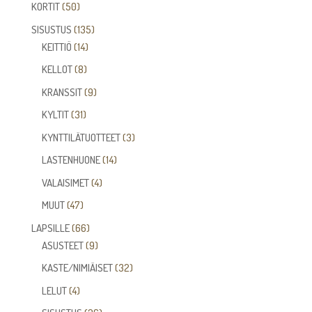
tuotetta
50
KORTIT
50
tuotetta
135
SISUSTUS
135
14
tuotetta
KEITTIÖ
14
tuotetta
8
KELLOT
8
tuotetta
9
KRANSSIT
9
tuotetta
31
KYLTIT
31
tuotetta
3
KYNTTILÄTUOTTEET
3
tuotetta
14
LASTENHUONE
14
tuotetta
4
VALAISIMET
4
tuotetta
47
MUUT
47
tuotetta
66
LAPSILLE
66
tuotetta
9
ASUSTEET
9
tuotetta
32
KASTE/NIMIÄISET
32
tuotetta
4
LELUT
4
tuotetta