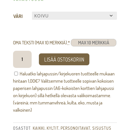
VÄRI
OMA TEKSTI (MAX 10 MERKKIÄ)
*
Pyyhenipsu
LISÄÄ OSTOSKORIIN
[omalla
tekstillä]
Haluatko lahjapussin/kirjekuoren tuotteelle mukaan
määrä
hintaan
1,00
€
? Valitsemme tuotteelle sopivan kokoisen
paperisen lahjapussin (A6-kokoisten korttien lahjapussi
on kirjekuori) sillä hetkellä olevasta valikoimastamme.
(väreinä; mm tummanvihreä, kulta, eko, musta ja
valkoinen)
OSASTOT:
KAIKKI
,
KYLTIT
,
PERSONOITAVAT
,
SISUSTUS